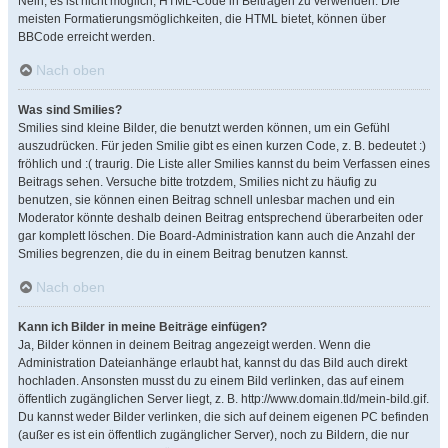
Nein, es ist nicht möglich, HTML-Code in Beiträgen zu verwenden. Die
meisten Formatierungsmöglichkeiten, die HTML bietet, können über
BBCode erreicht werden.
Nach oben
Was sind Smilies?
Smilies sind kleine Bilder, die benutzt werden können, um ein Gefühl
auszudrücken. Für jeden Smilie gibt es einen kurzen Code, z. B. bedeutet :)
fröhlich und :( traurig. Die Liste aller Smilies kannst du beim Verfassen eines
Beitrags sehen. Versuche bitte trotzdem, Smilies nicht zu häufig zu
benutzen, sie können einen Beitrag schnell unlesbar machen und ein
Moderator könnte deshalb deinen Beitrag entsprechend überarbeiten oder
gar komplett löschen. Die Board-Administration kann auch die Anzahl der
Smilies begrenzen, die du in einem Beitrag benutzen kannst.
Nach oben
Kann ich Bilder in meine Beiträge einfügen?
Ja, Bilder können in deinem Beitrag angezeigt werden. Wenn die
Administration Dateianhänge erlaubt hat, kannst du das Bild auch direkt
hochladen. Ansonsten musst du zu einem Bild verlinken, das auf einem
öffentlich zugänglichen Server liegt, z. B. http://www.domain.tld/mein-bild.gif.
Du kannst weder Bilder verlinken, die sich auf deinem eigenen PC befinden
(außer es ist ein öffentlich zugänglicher Server), noch zu Bildern, die nur