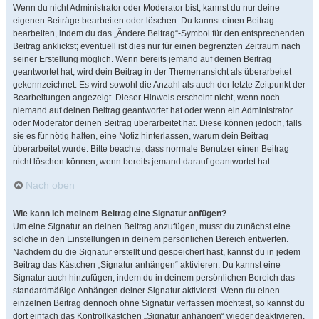
Wenn du nicht Administrator oder Moderator bist, kannst du nur deine
eigenen Beiträge bearbeiten oder löschen. Du kannst einen Beitrag
bearbeiten, indem du das „Ändere Beitrag“-Symbol für den entsprechenden
Beitrag anklickst; eventuell ist dies nur für einen begrenzten Zeitraum nach
seiner Erstellung möglich. Wenn bereits jemand auf deinen Beitrag
geantwortet hat, wird dein Beitrag in der Themenansicht als überarbeitet
gekennzeichnet. Es wird sowohl die Anzahl als auch der letzte Zeitpunkt der
Bearbeitungen angezeigt. Dieser Hinweis erscheint nicht, wenn noch
niemand auf deinen Beitrag geantwortet hat oder wenn ein Administrator
oder Moderator deinen Beitrag überarbeitet hat. Diese können jedoch, falls
sie es für nötig halten, eine Notiz hinterlassen, warum dein Beitrag
überarbeitet wurde. Bitte beachte, dass normale Benutzer einen Beitrag
nicht löschen können, wenn bereits jemand darauf geantwortet hat.
Nach oben
Wie kann ich meinem Beitrag eine Signatur anfügen?
Um eine Signatur an deinen Beitrag anzufügen, musst du zunächst eine
solche in den Einstellungen in deinem persönlichen Bereich entwerfen.
Nachdem du die Signatur erstellt und gespeichert hast, kannst du in jedem
Beitrag das Kästchen „Signatur anhängen“ aktivieren. Du kannst eine
Signatur auch hinzufügen, indem du in deinem persönlichen Bereich das
standardmäßige Anhängen deiner Signatur aktivierst. Wenn du einen
einzelnen Beitrag dennoch ohne Signatur verfassen möchtest, so kannst du
dort einfach das Kontrollkästchen „Signatur anhängen“ wieder deaktivieren.