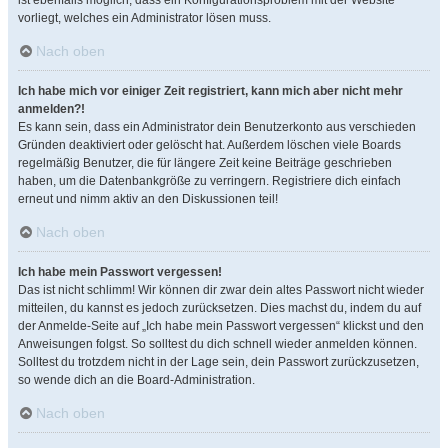
ist ebenfalls möglich, dass ein Konfigurationsproblem mit der Website
vorliegt, welches ein Administrator lösen muss.
Nach oben
Ich habe mich vor einiger Zeit registriert, kann mich aber nicht mehr
anmelden?!
Es kann sein, dass ein Administrator dein Benutzerkonto aus verschieden
Gründen deaktiviert oder gelöscht hat. Außerdem löschen viele Boards
regelmäßig Benutzer, die für längere Zeit keine Beiträge geschrieben
haben, um die Datenbankgröße zu verringern. Registriere dich einfach
erneut und nimm aktiv an den Diskussionen teil!
Nach oben
Ich habe mein Passwort vergessen!
Das ist nicht schlimm! Wir können dir zwar dein altes Passwort nicht wieder
mitteilen, du kannst es jedoch zurücksetzen. Dies machst du, indem du auf
der Anmelde-Seite auf „Ich habe mein Passwort vergessen“ klickst und den
Anweisungen folgst. So solltest du dich schnell wieder anmelden können.
Solltest du trotzdem nicht in der Lage sein, dein Passwort zurückzusetzen,
so wende dich an die Board-Administration.
Nach oben