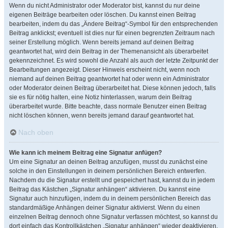
Wenn du nicht Administrator oder Moderator bist, kannst du nur deine
eigenen Beiträge bearbeiten oder löschen. Du kannst einen Beitrag
bearbeiten, indem du das „Ändere Beitrag“-Symbol für den entsprechenden
Beitrag anklickst; eventuell ist dies nur für einen begrenzten Zeitraum nach
seiner Erstellung möglich. Wenn bereits jemand auf deinen Beitrag
geantwortet hat, wird dein Beitrag in der Themenansicht als überarbeitet
gekennzeichnet. Es wird sowohl die Anzahl als auch der letzte Zeitpunkt der
Bearbeitungen angezeigt. Dieser Hinweis erscheint nicht, wenn noch
niemand auf deinen Beitrag geantwortet hat oder wenn ein Administrator
oder Moderator deinen Beitrag überarbeitet hat. Diese können jedoch, falls
sie es für nötig halten, eine Notiz hinterlassen, warum dein Beitrag
überarbeitet wurde. Bitte beachte, dass normale Benutzer einen Beitrag
nicht löschen können, wenn bereits jemand darauf geantwortet hat.
Nach oben
Wie kann ich meinem Beitrag eine Signatur anfügen?
Um eine Signatur an deinen Beitrag anzufügen, musst du zunächst eine
solche in den Einstellungen in deinem persönlichen Bereich entwerfen.
Nachdem du die Signatur erstellt und gespeichert hast, kannst du in jedem
Beitrag das Kästchen „Signatur anhängen“ aktivieren. Du kannst eine
Signatur auch hinzufügen, indem du in deinem persönlichen Bereich das
standardmäßige Anhängen deiner Signatur aktivierst. Wenn du einen
einzelnen Beitrag dennoch ohne Signatur verfassen möchtest, so kannst du
dort einfach das Kontrollkästchen „Signatur anhängen“ wieder deaktivieren.