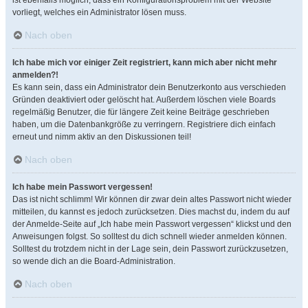
ist ebenfalls möglich, dass ein Konfigurationsproblem mit der Website
vorliegt, welches ein Administrator lösen muss.
Nach oben
Ich habe mich vor einiger Zeit registriert, kann mich aber nicht mehr
anmelden?!
Es kann sein, dass ein Administrator dein Benutzerkonto aus verschieden
Gründen deaktiviert oder gelöscht hat. Außerdem löschen viele Boards
regelmäßig Benutzer, die für längere Zeit keine Beiträge geschrieben
haben, um die Datenbankgröße zu verringern. Registriere dich einfach
erneut und nimm aktiv an den Diskussionen teil!
Nach oben
Ich habe mein Passwort vergessen!
Das ist nicht schlimm! Wir können dir zwar dein altes Passwort nicht wieder
mitteilen, du kannst es jedoch zurücksetzen. Dies machst du, indem du auf
der Anmelde-Seite auf „Ich habe mein Passwort vergessen“ klickst und den
Anweisungen folgst. So solltest du dich schnell wieder anmelden können.
Solltest du trotzdem nicht in der Lage sein, dein Passwort zurückzusetzen,
so wende dich an die Board-Administration.
Nach oben