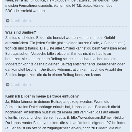
Nein, es ist nicht möglich, HTML-Code in Beiträgen zu verwenden. Die
meisten Formatierungsmöglichkeiten, die HTML bietet, können über
BBCode erreicht werden.
Nach oben
Was sind Smilies?
Smilies sind kleine Bilder, die benutzt werden können, um ein Gefühl
auszudrücken. Für jeden Smilie gibt es einen kurzen Code, z. B. bedeutet :)
fröhlich und :( traurig. Die Liste aller Smilies kannst du beim Verfassen eines
Beitrags sehen. Versuche bitte trotzdem, Smilies nicht zu häufig zu
benutzen, sie können einen Beitrag schnell unlesbar machen und ein
Moderator könnte deshalb deinen Beitrag entsprechend überarbeiten oder
gar komplett löschen. Die Board-Administration kann auch die Anzahl der
Smilies begrenzen, die du in einem Beitrag benutzen kannst.
Nach oben
Kann ich Bilder in meine Beiträge einfügen?
Ja, Bilder können in deinem Beitrag angezeigt werden. Wenn die
Administration Dateianhänge erlaubt hat, kannst du das Bild auch direkt
hochladen. Ansonsten musst du zu einem Bild verlinken, das auf einem
öffentlich zugänglichen Server liegt, z. B. http://www.domain.tld/mein-bild.gif.
Du kannst weder Bilder verlinken, die sich auf deinem eigenen PC befinden
(außer es ist ein öffentlich zugänglicher Server), noch zu Bildern, die nur