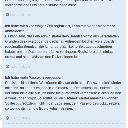
ist ebenfalls möglich, dass ein Konfigurationsproblem mit der Website
vorliegt, welches ein Administrator lösen muss.
Nach oben
Ich habe mich vor einiger Zeit registriert, kann mich aber nicht mehr
anmelden?!
Es kann sein, dass ein Administrator dein Benutzerkonto aus verschieden
Gründen deaktiviert oder gelöscht hat. Außerdem löschen viele Boards
regelmäßig Benutzer, die für längere Zeit keine Beiträge geschrieben
haben, um die Datenbankgröße zu verringern. Registriere dich einfach
erneut und nimm aktiv an den Diskussionen teil!
Nach oben
Ich habe mein Passwort vergessen!
Das ist nicht schlimm! Wir können dir zwar dein altes Passwort nicht wieder
mitteilen, du kannst es jedoch zurücksetzen. Dies machst du, indem du auf
der Anmelde-Seite auf „Ich habe mein Passwort vergessen“ klickst und den
Anweisungen folgst. So solltest du dich schnell wieder anmelden können.
Solltest du trotzdem nicht in der Lage sein, dein Passwort zurückzusetzen,
so wende dich an die Board-Administration.
Nach oben