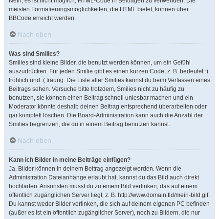
Nein, es ist nicht möglich, HTML-Code in Beiträgen zu verwenden. Die
meisten Formatierungsmöglichkeiten, die HTML bietet, können über
BBCode erreicht werden.
Nach oben
Was sind Smilies?
Smilies sind kleine Bilder, die benutzt werden können, um ein Gefühl
auszudrücken. Für jeden Smilie gibt es einen kurzen Code, z. B. bedeutet :)
fröhlich und :( traurig. Die Liste aller Smilies kannst du beim Verfassen eines
Beitrags sehen. Versuche bitte trotzdem, Smilies nicht zu häufig zu
benutzen, sie können einen Beitrag schnell unlesbar machen und ein
Moderator könnte deshalb deinen Beitrag entsprechend überarbeiten oder
gar komplett löschen. Die Board-Administration kann auch die Anzahl der
Smilies begrenzen, die du in einem Beitrag benutzen kannst.
Nach oben
Kann ich Bilder in meine Beiträge einfügen?
Ja, Bilder können in deinem Beitrag angezeigt werden. Wenn die
Administration Dateianhänge erlaubt hat, kannst du das Bild auch direkt
hochladen. Ansonsten musst du zu einem Bild verlinken, das auf einem
öffentlich zugänglichen Server liegt, z. B. http://www.domain.tld/mein-bild.gif.
Du kannst weder Bilder verlinken, die sich auf deinem eigenen PC befinden
(außer es ist ein öffentlich zugänglicher Server), noch zu Bildern, die nur