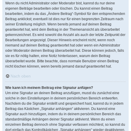
Wenn du nicht Administrator oder Moderator bist, kannst du nur deine
eigenen Beiträge bearbeiten oder löschen. Du kannst einen Beitrag
bearbeiten, indem du das „Ändere Beitrag“-Symbol für den entsprechenden
Beitrag anklickst; eventuell ist dies nur für einen begrenzten Zeitraum nach
seiner Erstellung möglich. Wenn bereits jemand auf deinen Beitrag
geantwortet hat, wird dein Beitrag in der Themenansicht als überarbeitet
gekennzeichnet. Es wird sowohl die Anzahl als auch der letzte Zeitpunkt der
Bearbeitungen angezeigt. Dieser Hinweis erscheint nicht, wenn noch
niemand auf deinen Beitrag geantwortet hat oder wenn ein Administrator
oder Moderator deinen Beitrag überarbeitet hat. Diese können jedoch, falls
sie es für nötig halten, eine Notiz hinterlassen, warum dein Beitrag
überarbeitet wurde. Bitte beachte, dass normale Benutzer einen Beitrag
nicht löschen können, wenn bereits jemand darauf geantwortet hat.
Nach oben
Wie kann ich meinem Beitrag eine Signatur anfügen?
Um eine Signatur an deinen Beitrag anzufügen, musst du zunächst eine
solche in den Einstellungen in deinem persönlichen Bereich entwerfen.
Nachdem du die Signatur erstellt und gespeichert hast, kannst du in jedem
Beitrag das Kästchen „Signatur anhängen“ aktivieren. Du kannst eine
Signatur auch hinzufügen, indem du in deinem persönlichen Bereich das
standardmäßige Anhängen deiner Signatur aktivierst. Wenn du einen
einzelnen Beitrag dennoch ohne Signatur verfassen möchtest, so kannst du
dort einfach das Kontrollkästchen „Signatur anhängen“ wieder deaktivieren.