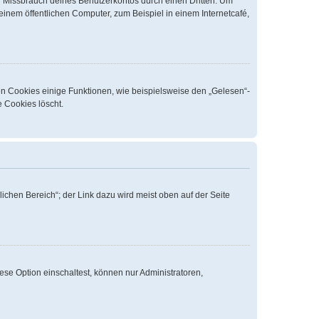
n Missbrauch deines Benutzerkontos durch einen Dritten. Um
nem öffentlichen Computer, zum Beispiel in einem Internetcafé,
en Cookies einige Funktionen, wie beispielsweise den „Gelesen“-
e Cookies löscht.
ichen Bereich“; der Link dazu wird meist oben auf der Seite
ese Option einschaltest, können nur Administratoren,