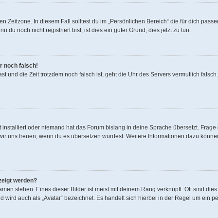
n Zeitzone. In diesem Fall solltest du im „Persönlichen Bereich“ die für dich passen
u noch nicht registriert bist, ist dies ein guter Grund, dies jetzt zu tun.
r noch falsch!
 hast und die Zeit trotzdem noch falsch ist, geht die Uhr des Servers vermutlich fals
 installiert oder niemand hat das Forum bislang in deine Sprache übersetzt. Frage 
den wir uns freuen, wenn du es übersetzen würdest. Weitere Informationen dazu könn
zeigt werden?
men stehen. Eines dieser Bilder ist meist mit deinem Rang verknüpft: Oft sind dies
 wird auch als „Avatar“ bezeichnet. Es handelt sich hierbei in der Regel um ein p