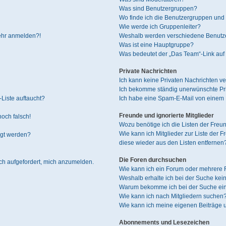
Was sind Benutzergruppen?
Wo finde ich die Benutzergruppen und w
Wie werde ich Gruppenleiter?
mehr anmelden?!
Weshalb werden verschiedene Benutzer
Was ist eine Hauptgruppe?
Was bedeutet der „Das Team“-Link auf 
Private Nachrichten
Ich kann keine Privaten Nachrichten ve
Ich bekomme ständig unerwünschte Pri
Liste auftaucht?
Ich habe eine Spam-E-Mail von einem M
Freunde und ignorierte Mitglieder
noch falsch!
Wozu benötige ich die Listen der Freun
Wie kann ich Mitglieder zur Liste der F
igt werden?
diese wieder aus den Listen entfernen
Die Foren durchsuchen
ich aufgefordert, mich anzumelden.
Wie kann ich ein Forum oder mehrere
Weshalb erhalte ich bei der Suche kei
Warum bekomme ich bei der Suche ein
Wie kann ich nach Mitgliedern suchen
Wie kann ich meine eigenen Beiträge
Abonnements und Lesezeichen