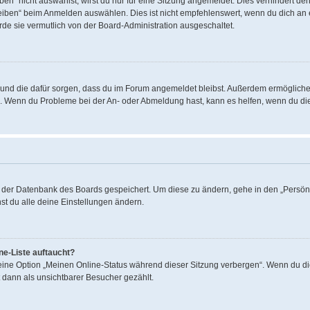
“ nicht auswählst, wirst du nur für eine Sitzung angemeldet. Dies verhindert de
ben“ beim Anmelden auswählen. Dies ist nicht empfehlenswert, wenn du dich an ei
rde sie vermutlich von der Board-Administration ausgeschaltet.
hat und die dafür sorgen, dass du im Forum angemeldet bleibst. Außerdem ermöglich
en. Wenn du Probleme bei der An- oder Abmeldung hast, kann es helfen, wenn du di
in der Datenbank des Boards gespeichert. Um diese zu ändern, gehe in den „Persönl
st du alle deine Einstellungen ändern.
ne-Liste auftaucht?
 eine Option „Meinen Online-Status während dieser Sitzung verbergen“. Wenn du di
 dann als unsichtbarer Besucher gezählt.