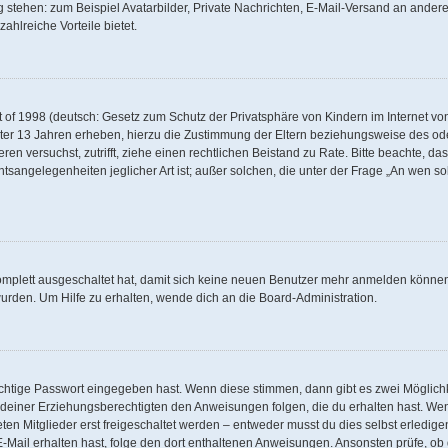
g stehen: zum Beispiel Avatarbilder, Private Nachrichten, E-Mail-Versand an andere 
zahlreiche Vorteile bietet.
of 1998 (deutsch: Gesetz zum Schutz der Privatsphäre von Kindern im Internet von 
ter 13 Jahren erheben, hierzu die Zustimmung der Eltern beziehungsweise des od
rieren versuchst, zutrifft, ziehe einen rechtlichen Beistand zu Rate. Bitte beachte,
tsangelegenheiten jeglicher Art ist; außer solchen, die unter der Frage „An wen so
komplett ausgeschaltet hat, damit sich keine neuen Benutzer mehr anmelden können
urden. Um Hilfe zu erhalten, wende dich an die Board-Administration.
ichtige Passwort eingegeben hast. Wenn diese stimmen, dann gibt es zwei Möglic
er deiner Erziehungsberechtigten den Anweisungen folgen, die du erhalten hast. Wenn
n Mitglieder erst freigeschaltet werden – entweder musst du dies selbst erledigen
ne E-Mail erhalten hast, folge den dort enthaltenen Anweisungen. Ansonsten prüfe, 