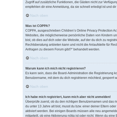
Zugriff auf zusätzliche Funktionen, die Gästen nicht zur Verfügun
empfehlen dir eine Anmeldung, da sie schnell erledigt ist und dir 
Nach oben
Was ist COPPA?
COPPA, ausgeschrieben Children’s Online Privacy Protection Act 
Websites, die möglicherweise persönliche Daten von Kindern un
bist, ob dies auf dich oder die Website, auf der du dich zu regist
Rechtsberatung anbieten kann und nicht die Anlaufstelle für Rech
Anfragen zu diesem Forum gibt?“ behandelt werden.
Nach oben
Warum kann ich mich nicht registrieren?
Es kann sein, dass die Board-Administration die Registrierung 
Benutzername, mit dem du dich registrieren möchtest, gesperrt w
Nach oben
Ich habe mich registriert, kann mich aber nicht anmelden!
Überprüfe zuerst, ob du den richtigen Benutzernamen und das r
du unter 13 Jahre alt bist, musst du bzw. einer deiner Eltern od
aktiviert werden. Bei einigen Boards müssen alle neu angemeldete
mitgeteilt, ob eine Aktivierung nötig ist oder nicht. Wenn du ei