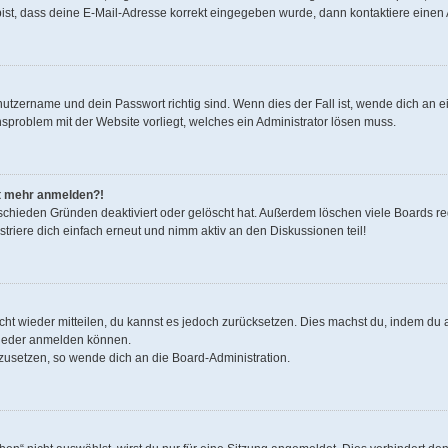
bist, dass deine E-Mail-Adresse korrekt eingegeben wurde, dann kontaktiere einen 
nutzername und dein Passwort richtig sind. Wenn dies der Fall ist, wende dich an 
onsproblem mit der Website vorliegt, welches ein Administrator lösen muss.
cht mehr anmelden?!
schieden Gründen deaktiviert oder gelöscht hat. Außerdem löschen viele Boards reg
riere dich einfach erneut und nimm aktiv an den Diskussionen teil!
nicht wieder mitteilen, du kannst es jedoch zurücksetzen. Dies machst du, indem d
 wieder anmelden können.
kzusetzen, so wende dich an die Board-Administration.