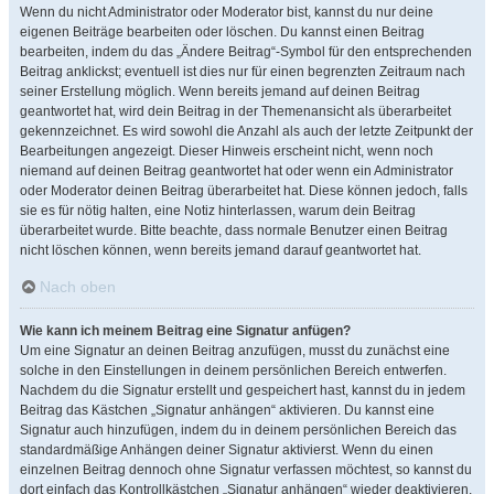
Wenn du nicht Administrator oder Moderator bist, kannst du nur deine
eigenen Beiträge bearbeiten oder löschen. Du kannst einen Beitrag
bearbeiten, indem du das „Ändere Beitrag“-Symbol für den entsprechenden
Beitrag anklickst; eventuell ist dies nur für einen begrenzten Zeitraum nach
seiner Erstellung möglich. Wenn bereits jemand auf deinen Beitrag
geantwortet hat, wird dein Beitrag in der Themenansicht als überarbeitet
gekennzeichnet. Es wird sowohl die Anzahl als auch der letzte Zeitpunkt der
Bearbeitungen angezeigt. Dieser Hinweis erscheint nicht, wenn noch
niemand auf deinen Beitrag geantwortet hat oder wenn ein Administrator
oder Moderator deinen Beitrag überarbeitet hat. Diese können jedoch, falls
sie es für nötig halten, eine Notiz hinterlassen, warum dein Beitrag
überarbeitet wurde. Bitte beachte, dass normale Benutzer einen Beitrag
nicht löschen können, wenn bereits jemand darauf geantwortet hat.
Nach oben
Wie kann ich meinem Beitrag eine Signatur anfügen?
Um eine Signatur an deinen Beitrag anzufügen, musst du zunächst eine
solche in den Einstellungen in deinem persönlichen Bereich entwerfen.
Nachdem du die Signatur erstellt und gespeichert hast, kannst du in jedem
Beitrag das Kästchen „Signatur anhängen“ aktivieren. Du kannst eine
Signatur auch hinzufügen, indem du in deinem persönlichen Bereich das
standardmäßige Anhängen deiner Signatur aktivierst. Wenn du einen
einzelnen Beitrag dennoch ohne Signatur verfassen möchtest, so kannst du
dort einfach das Kontrollkästchen „Signatur anhängen“ wieder deaktivieren.