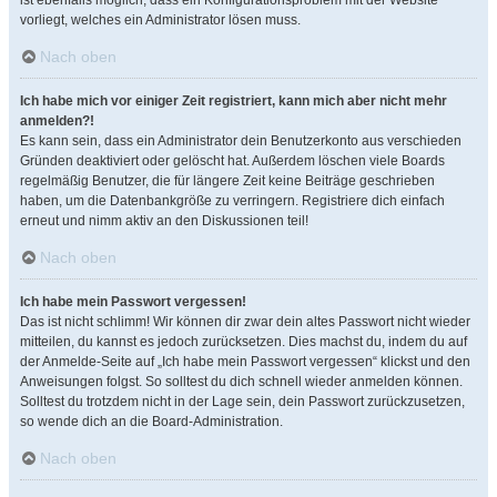
ist ebenfalls möglich, dass ein Konfigurationsproblem mit der Website
vorliegt, welches ein Administrator lösen muss.
Nach oben
Ich habe mich vor einiger Zeit registriert, kann mich aber nicht mehr
anmelden?!
Es kann sein, dass ein Administrator dein Benutzerkonto aus verschieden
Gründen deaktiviert oder gelöscht hat. Außerdem löschen viele Boards
regelmäßig Benutzer, die für längere Zeit keine Beiträge geschrieben
haben, um die Datenbankgröße zu verringern. Registriere dich einfach
erneut und nimm aktiv an den Diskussionen teil!
Nach oben
Ich habe mein Passwort vergessen!
Das ist nicht schlimm! Wir können dir zwar dein altes Passwort nicht wieder
mitteilen, du kannst es jedoch zurücksetzen. Dies machst du, indem du auf
der Anmelde-Seite auf „Ich habe mein Passwort vergessen“ klickst und den
Anweisungen folgst. So solltest du dich schnell wieder anmelden können.
Solltest du trotzdem nicht in der Lage sein, dein Passwort zurückzusetzen,
so wende dich an die Board-Administration.
Nach oben