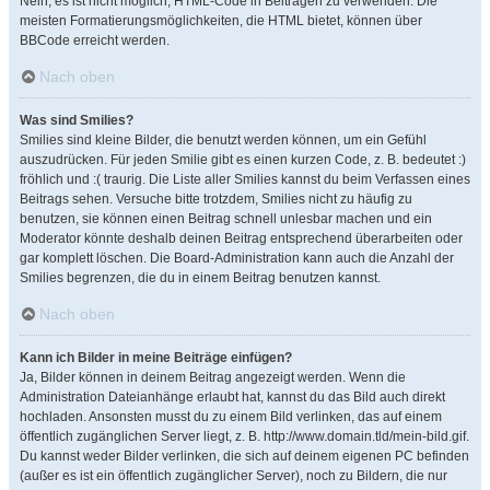
Nein, es ist nicht möglich, HTML-Code in Beiträgen zu verwenden. Die
meisten Formatierungsmöglichkeiten, die HTML bietet, können über
BBCode erreicht werden.
Nach oben
Was sind Smilies?
Smilies sind kleine Bilder, die benutzt werden können, um ein Gefühl
auszudrücken. Für jeden Smilie gibt es einen kurzen Code, z. B. bedeutet :)
fröhlich und :( traurig. Die Liste aller Smilies kannst du beim Verfassen eines
Beitrags sehen. Versuche bitte trotzdem, Smilies nicht zu häufig zu
benutzen, sie können einen Beitrag schnell unlesbar machen und ein
Moderator könnte deshalb deinen Beitrag entsprechend überarbeiten oder
gar komplett löschen. Die Board-Administration kann auch die Anzahl der
Smilies begrenzen, die du in einem Beitrag benutzen kannst.
Nach oben
Kann ich Bilder in meine Beiträge einfügen?
Ja, Bilder können in deinem Beitrag angezeigt werden. Wenn die
Administration Dateianhänge erlaubt hat, kannst du das Bild auch direkt
hochladen. Ansonsten musst du zu einem Bild verlinken, das auf einem
öffentlich zugänglichen Server liegt, z. B. http://www.domain.tld/mein-bild.gif.
Du kannst weder Bilder verlinken, die sich auf deinem eigenen PC befinden
(außer es ist ein öffentlich zugänglicher Server), noch zu Bildern, die nur