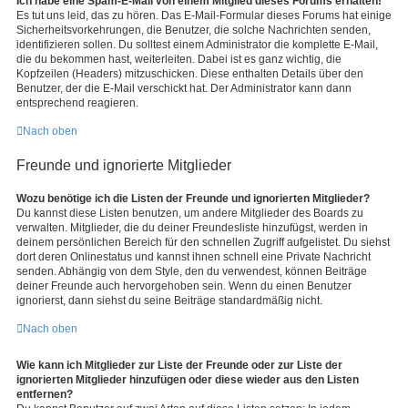
Ich habe eine Spam-E-Mail von einem Mitglied dieses Forums erhalten!
Es tut uns leid, das zu hören. Das E-Mail-Formular dieses Forums hat einige
Sicherheitsvorkehrungen, die Benutzer, die solche Nachrichten senden,
identifizieren sollen. Du solltest einem Administrator die komplette E-Mail,
die du bekommen hast, weiterleiten. Dabei ist es ganz wichtig, die
Kopfzeilen (Headers) mitzuschicken. Diese enthalten Details über den
Benutzer, der die E-Mail verschickt hat. Der Administrator kann dann
entsprechend reagieren.
Nach oben
Freunde und ignorierte Mitglieder
Wozu benötige ich die Listen der Freunde und ignorierten Mitglieder?
Du kannst diese Listen benutzen, um andere Mitglieder des Boards zu
verwalten. Mitglieder, die du deiner Freundesliste hinzufügst, werden in
deinem persönlichen Bereich für den schnellen Zugriff aufgelistet. Du siehst
dort deren Onlinestatus und kannst ihnen schnell eine Private Nachricht
senden. Abhängig von dem Style, den du verwendest, können Beiträge
deiner Freunde auch hervorgehoben sein. Wenn du einen Benutzer
ignorierst, dann siehst du seine Beiträge standardmäßig nicht.
Nach oben
Wie kann ich Mitglieder zur Liste der Freunde oder zur Liste der
ignorierten Mitglieder hinzufügen oder diese wieder aus den Listen
entfernen?