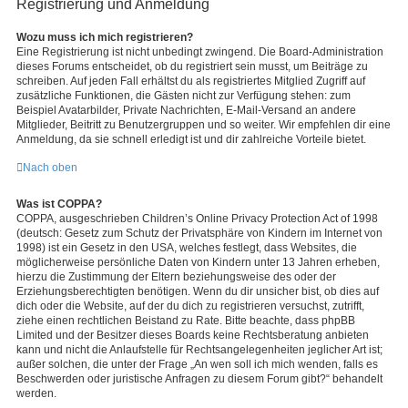
Registrierung und Anmeldung
Wozu muss ich mich registrieren?
Eine Registrierung ist nicht unbedingt zwingend. Die Board-Administration
dieses Forums entscheidet, ob du registriert sein musst, um Beiträge zu
schreiben. Auf jeden Fall erhältst du als registriertes Mitglied Zugriff auf
zusätzliche Funktionen, die Gästen nicht zur Verfügung stehen: zum
Beispiel Avatarbilder, Private Nachrichten, E-Mail-Versand an andere
Mitglieder, Beitritt zu Benutzergruppen und so weiter. Wir empfehlen dir eine
Anmeldung, da sie schnell erledigt ist und dir zahlreiche Vorteile bietet.
Nach oben
Was ist COPPA?
COPPA, ausgeschrieben Children’s Online Privacy Protection Act of 1998
(deutsch: Gesetz zum Schutz der Privatsphäre von Kindern im Internet von
1998) ist ein Gesetz in den USA, welches festlegt, dass Websites, die
möglicherweise persönliche Daten von Kindern unter 13 Jahren erheben,
hierzu die Zustimmung der Eltern beziehungsweise des oder der
Erziehungsberechtigten benötigen. Wenn du dir unsicher bist, ob dies auf
dich oder die Website, auf der du dich zu registrieren versuchst, zutrifft,
ziehe einen rechtlichen Beistand zu Rate. Bitte beachte, dass phpBB
Limited und der Besitzer dieses Boards keine Rechtsberatung anbieten
kann und nicht die Anlaufstelle für Rechtsangelegenheiten jeglicher Art ist;
außer solchen, die unter der Frage „An wen soll ich mich wenden, falls es
Beschwerden oder juristische Anfragen zu diesem Forum gibt?“ behandelt
werden.