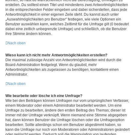
können, so hast du wahrscheinlich nicht die Berechtigung, Umfragen zu
erstellen. Du solltest einen Titel und mindestens zwei Antwortmöglichkeiten
in die entsprechenden Felder eingeben und dabei sicherstellen, dass jede
Antwortmöglichkeit in einer eigenen Zeile steht. Du kannst auch unter
„Auswahlmöglichkeiten pro Benutzer“ festlegen, wie viele Optionen ein
Benutzer auswählen kann, welches Zeitlimit für die Umfrage gilt (0 bedeutet
dabei eine zeitlich unbegrenzte Umfrage) und schließlich, ob die Benutzer
ihre Stimme ändern können.
Nach oben
Wieso kann ich nicht mehr Antwortmöglichkeiten erstellen?
Die maximal zulässige Anzahl von Antwortmöglichkeiten wird durch die
Board-Administration festgelegt. Wenn du glaubst, mehr
Antwortmöglichkeiten als zugelassen zu benötigen, kontaktiere einen
Administrator.
Nach oben
Wie bearbeite oder lösche ich eine Umfrage?
Wie bei den Beiträgen können Umfragen nur vom ursprünglichen Verfasser,
einem Moderator oder einem Administrator bearbeitet werden. Um eine
Umfrage zu bearbeiten, ändere den ersten Beitrag des Themas; dieser ist
immer mit der Umfrage verknüpft. Wenn niemand eine Stimme abgegeben
hat, dann können Benutzer die Umfrage löschen oder die Umfrageoption
bearbeiten. Sollte allerdings schon ein Benutzer abgestimmt haben, so
kann die Umfrage nur noch von Moderatoren oder Administratoren geändert
oder gelöscht werden. Dadurch soll die Manipulation von laufenden