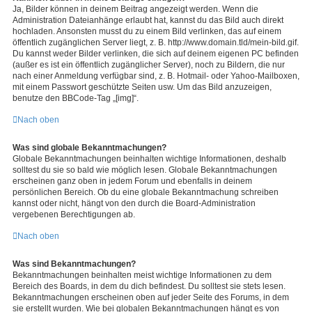
Ja, Bilder können in deinem Beitrag angezeigt werden. Wenn die
Administration Dateianhänge erlaubt hat, kannst du das Bild auch direkt
hochladen. Ansonsten musst du zu einem Bild verlinken, das auf einem
öffentlich zugänglichen Server liegt, z. B. http://www.domain.tld/mein-bild.gif.
Du kannst weder Bilder verlinken, die sich auf deinem eigenen PC befinden
(außer es ist ein öffentlich zugänglicher Server), noch zu Bildern, die nur
nach einer Anmeldung verfügbar sind, z. B. Hotmail- oder Yahoo-Mailboxen,
mit einem Passwort geschützte Seiten usw. Um das Bild anzuzeigen,
benutze den BBCode-Tag „[img]“.
Nach oben
Was sind globale Bekanntmachungen?
Globale Bekanntmachungen beinhalten wichtige Informationen, deshalb
solltest du sie so bald wie möglich lesen. Globale Bekanntmachungen
erscheinen ganz oben in jedem Forum und ebenfalls in deinem
persönlichen Bereich. Ob du eine globale Bekanntmachung schreiben
kannst oder nicht, hängt von den durch die Board-Administration
vergebenen Berechtigungen ab.
Nach oben
Was sind Bekanntmachungen?
Bekanntmachungen beinhalten meist wichtige Informationen zu dem
Bereich des Boards, in dem du dich befindest. Du solltest sie stets lesen.
Bekanntmachungen erscheinen oben auf jeder Seite des Forums, in dem
sie erstellt wurden. Wie bei globalen Bekanntmachungen hängt es von