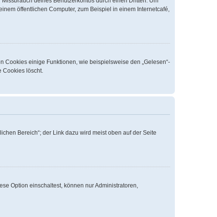
n Missbrauch deines Benutzerkontos durch einen Dritten. Um
nem öffentlichen Computer, zum Beispiel in einem Internetcafé,
en Cookies einige Funktionen, wie beispielsweise den „Gelesen“-
e Cookies löscht.
ichen Bereich“; der Link dazu wird meist oben auf der Seite
ese Option einschaltest, können nur Administratoren,