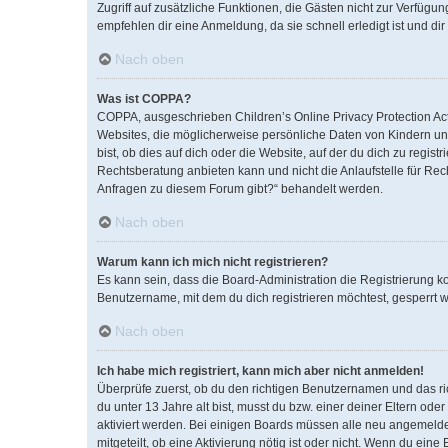
Zugriff auf zusätzliche Funktionen, die Gästen nicht zur Verfügun
empfehlen dir eine Anmeldung, da sie schnell erledigt ist und dir 
Nach oben
Was ist COPPA?
COPPA, ausgeschrieben Children’s Online Privacy Protection Act 
Websites, die möglicherweise persönliche Daten von Kindern un
bist, ob dies auf dich oder die Website, auf der du dich zu regist
Rechtsberatung anbieten kann und nicht die Anlaufstelle für Rech
Anfragen zu diesem Forum gibt?“ behandelt werden.
Nach oben
Warum kann ich mich nicht registrieren?
Es kann sein, dass die Board-Administration die Registrierung 
Benutzername, mit dem du dich registrieren möchtest, gesperrt w
Nach oben
Ich habe mich registriert, kann mich aber nicht anmelden!
Überprüfe zuerst, ob du den richtigen Benutzernamen und das r
du unter 13 Jahre alt bist, musst du bzw. einer deiner Eltern od
aktiviert werden. Bei einigen Boards müssen alle neu angemeldete
mitgeteilt, ob eine Aktivierung nötig ist oder nicht. Wenn du ei