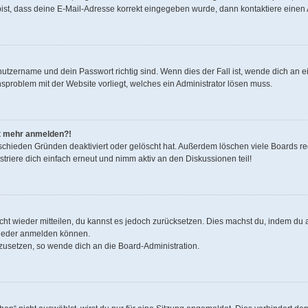
bist, dass deine E-Mail-Adresse korrekt eingegeben wurde, dann kontaktiere einen 
nutzername und dein Passwort richtig sind. Wenn dies der Fall ist, wende dich an 
onsproblem mit der Website vorliegt, welches ein Administrator lösen muss.
cht mehr anmelden?!
schieden Gründen deaktiviert oder gelöscht hat. Außerdem löschen viele Boards reg
riere dich einfach erneut und nimm aktiv an den Diskussionen teil!
nicht wieder mitteilen, du kannst es jedoch zurücksetzen. Dies machst du, indem d
 wieder anmelden können.
kzusetzen, so wende dich an die Board-Administration.