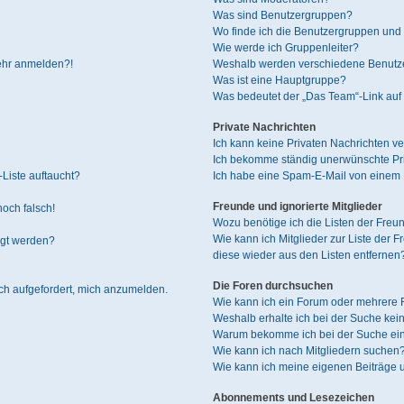
Was sind Benutzergruppen?
Wo finde ich die Benutzergruppen und w
Wie werde ich Gruppenleiter?
mehr anmelden?!
Weshalb werden verschiedene Benutzer
Was ist eine Hauptgruppe?
Was bedeutet der „Das Team“-Link auf 
Private Nachrichten
Ich kann keine Privaten Nachrichten ve
Ich bekomme ständig unerwünschte Pri
Liste auftaucht?
Ich habe eine Spam-E-Mail von einem M
Freunde und ignorierte Mitglieder
noch falsch!
Wozu benötige ich die Listen der Freun
Wie kann ich Mitglieder zur Liste der F
igt werden?
diese wieder aus den Listen entfernen
Die Foren durchsuchen
ich aufgefordert, mich anzumelden.
Wie kann ich ein Forum oder mehrere
Weshalb erhalte ich bei der Suche kei
Warum bekomme ich bei der Suche ein
Wie kann ich nach Mitgliedern suchen
Wie kann ich meine eigenen Beiträge
Abonnements und Lesezeichen