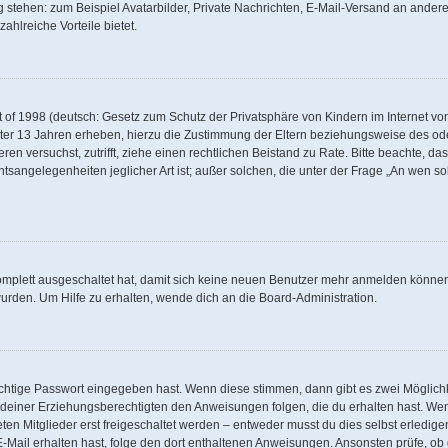
g stehen: zum Beispiel Avatarbilder, Private Nachrichten, E-Mail-Versand an andere 
zahlreiche Vorteile bietet.
of 1998 (deutsch: Gesetz zum Schutz der Privatsphäre von Kindern im Internet von 
ter 13 Jahren erheben, hierzu die Zustimmung der Eltern beziehungsweise des od
rieren versuchst, zutrifft, ziehe einen rechtlichen Beistand zu Rate. Bitte beachte,
tsangelegenheiten jeglicher Art ist; außer solchen, die unter der Frage „An wen so
komplett ausgeschaltet hat, damit sich keine neuen Benutzer mehr anmelden können
urden. Um Hilfe zu erhalten, wende dich an die Board-Administration.
ichtige Passwort eingegeben hast. Wenn diese stimmen, dann gibt es zwei Möglic
er deiner Erziehungsberechtigten den Anweisungen folgen, die du erhalten hast. Wenn
n Mitglieder erst freigeschaltet werden – entweder musst du dies selbst erledigen
ne E-Mail erhalten hast, folge den dort enthaltenen Anweisungen. Ansonsten prüfe, 