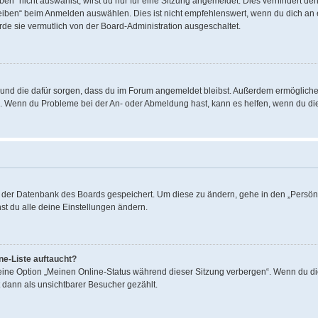
“ nicht auswählst, wirst du nur für eine Sitzung angemeldet. Dies verhindert de
ben“ beim Anmelden auswählen. Dies ist nicht empfehlenswert, wenn du dich an ei
rde sie vermutlich von der Board-Administration ausgeschaltet.
hat und die dafür sorgen, dass du im Forum angemeldet bleibst. Außerdem ermöglich
en. Wenn du Probleme bei der An- oder Abmeldung hast, kann es helfen, wenn du di
in der Datenbank des Boards gespeichert. Um diese zu ändern, gehe in den „Persönl
st du alle deine Einstellungen ändern.
ne-Liste auftaucht?
 eine Option „Meinen Online-Status während dieser Sitzung verbergen“. Wenn du di
 dann als unsichtbarer Besucher gezählt.