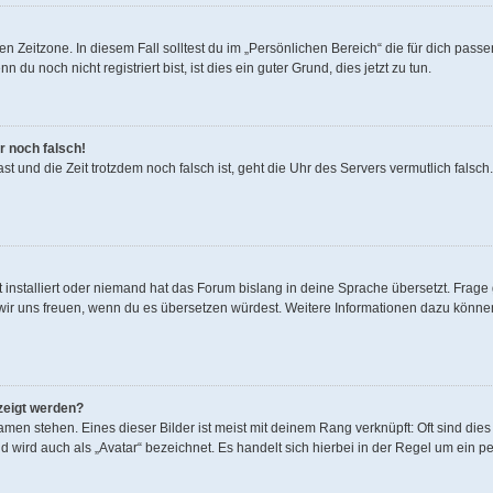
n Zeitzone. In diesem Fall solltest du im „Persönlichen Bereich“ die für dich passen
u noch nicht registriert bist, ist dies ein guter Grund, dies jetzt zu tun.
r noch falsch!
 hast und die Zeit trotzdem noch falsch ist, geht die Uhr des Servers vermutlich fals
 installiert oder niemand hat das Forum bislang in deine Sprache übersetzt. Frage 
den wir uns freuen, wenn du es übersetzen würdest. Weitere Informationen dazu könn
zeigt werden?
men stehen. Eines dieser Bilder ist meist mit deinem Rang verknüpft: Oft sind dies
 wird auch als „Avatar“ bezeichnet. Es handelt sich hierbei in der Regel um ein p