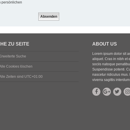
m persönlichen
HE ZU SEITE
ABOUT US
Lorem ipsum dolor sit ame
Erweiterte Suche
aliquet. Cras in nibh et 
sociis natoque penatibus
Alle Cookies löschen
Suspendisse potenti. Cu
nascetur ridiculus mus. 
Alle Zeiten sind
UTC+01:00
viverra sagittis interdum