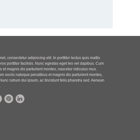
t, consectetur adipiscing elit. In porttitor lectus quis mattis
eros porttitor facilisis. Nunc egestas eget leo vel dapibus. Cum
 et magnis dis parturient montes, nascetur ridiculus mus.
m sociis natoque penatibus et magnis dis parturient montes,
Nunc rutrum dui ipsum, ac tincidunt felis pharetra sed. Aenean
.