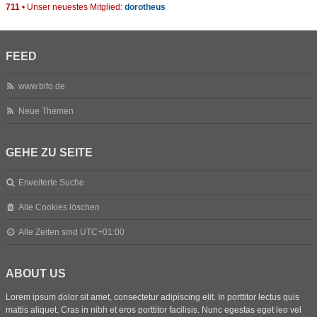
711
• Unser neuestes Mitglied:
dorotheus
FEED
www.bifo.de
Neue Themen
GEHE ZU SEITE
Erweiterte Suche
Alle Cookies löschen
Alle Zeiten sind
UTC+01:00
ABOUT US
Lorem ipsum dolor sit amet, consectetur adipiscing elit. In porttitor lectus quis
mattis aliquet. Cras in nibh et eros porttitor facilisis. Nunc egestas eget leo vel