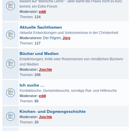
Basiert auf "Biblische Lehre" - aber damit die Praxis nicht zu kurz
kommt, ein Extra-Forum
Moderator:
eddi
Themen:
124
Aktuelle Sachthemen
Aktuelle Entwicklungen und Vorkommnisse in der Christenheit
Moderatoren:
Der Pilgrim
,
Jörg
Themen:
127
Bücher und Medien
Empfehlungen, Kritik oder Rezensionen von christlichen Büchern
und Medien
Moderator:
Joschie
Themen:
206
Ich suche …
Kontaktsuche, Gemeindesuche, sonstige Rat- und Hilfesuche
Moderator:
eddi
Themen:
80
Kirchen- und Dogmengeschichte
Moderator:
Joschie
Themen:
20