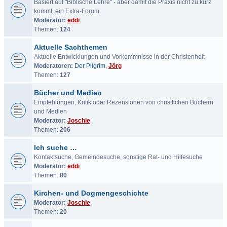
Basiert auf "Biblische Lehre" - aber damit die Praxis nicht zu kurz
kommt, ein Extra-Forum
Moderator:
eddi
Themen:
124
Aktuelle Sachthemen
Aktuelle Entwicklungen und Vorkommnisse in der Christenheit
Moderatoren:
Der Pilgrim
,
Jörg
Themen:
127
Bücher und Medien
Empfehlungen, Kritik oder Rezensionen von christlichen Büchern
und Medien
Moderator:
Joschie
Themen:
206
Ich suche …
Kontaktsuche, Gemeindesuche, sonstige Rat- und Hilfesuche
Moderator:
eddi
Themen:
80
Kirchen- und Dogmengeschichte
Moderator:
Joschie
Themen:
20