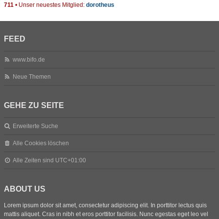
711
• Unser neuestes Mitglied:
dorotheus
FEED
www.bifo.de
Neue Themen
GEHE ZU SEITE
Erweiterte Suche
Alle Cookies löschen
Alle Zeiten sind
UTC+01:00
ABOUT US
Lorem ipsum dolor sit amet, consectetur adipiscing elit. In porttitor lectus quis
mattis aliquet. Cras in nibh et eros porttitor facilisis. Nunc egestas eget leo vel