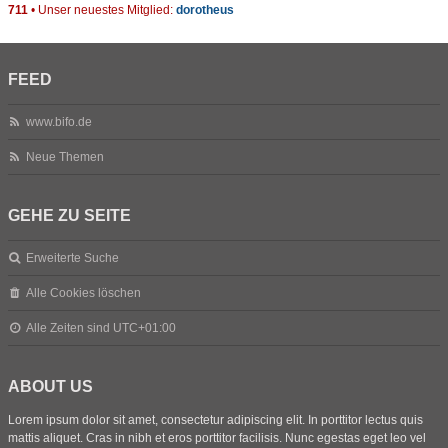
711
• Unser neuestes Mitglied:
dorotheus
FEED
www.bifo.de
Neue Themen
GEHE ZU SEITE
Erweiterte Suche
Alle Cookies löschen
Alle Zeiten sind
UTC+01:00
ABOUT US
Lorem ipsum dolor sit amet, consectetur adipiscing elit. In porttitor lectus quis
mattis aliquet. Cras in nibh et eros porttitor facilisis. Nunc egestas eget leo vel