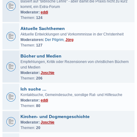
Basiert auf "Biblische Lehre" - aber damit die Praxis nicht zu kurz
kommt, ein Extra-Forum
Moderator:
eddi
Themen:
124
Aktuelle Sachthemen
Aktuelle Entwicklungen und Vorkommnisse in der Christenheit
Moderatoren:
Der Pilgrim
,
Jörg
Themen:
127
Bücher und Medien
Empfehlungen, Kritik oder Rezensionen von christlichen Büchern
und Medien
Moderator:
Joschie
Themen:
206
Ich suche …
Kontaktsuche, Gemeindesuche, sonstige Rat- und Hilfesuche
Moderator:
eddi
Themen:
80
Kirchen- und Dogmengeschichte
Moderator:
Joschie
Themen:
20