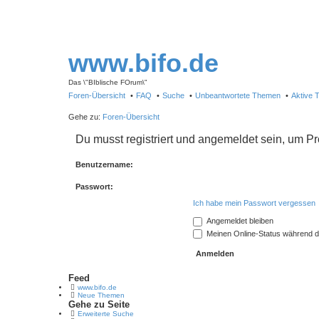
www.bifo.de
Das \"BIblische FOrum\"
Foren-Übersicht
FAQ
Suche
Unbeantwortete Themen
Aktive
Gehe zu:
Foren-Übersicht
Du musst registriert und angemeldet sein, um P
Benutzername:
Passwort:
Ich habe mein Passwort vergessen
Angemeldet bleiben
Meinen Online-Status während d
Feed
www.bifo.de
Neue Themen
Gehe zu Seite
Erweiterte Suche