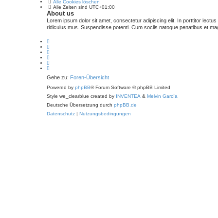
Alle Cookies löschen
Alle Zeiten sind
UTC+01:00
About us
Lorem ipsum dolor sit amet, consectetur adipiscing elit. In porttitor lectu
ridiculus mus. Suspendisse potenti. Cum sociis natoque penatibus et magn
Gehe zu:
Foren-Übersicht
Powered by
phpBB
® Forum Software © phpBB Limited
Style we_clearblue created by
INVENTEA
&
Melvin García
Deutsche Übersetzung durch
phpBB.de
Datenschutz
|
Nutzungsbedingungen