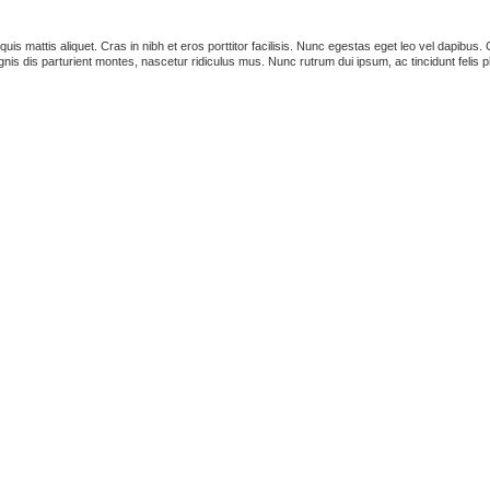
s quis mattis aliquet. Cras in nibh et eros porttitor facilisis. Nunc egestas eget leo vel dapib
is dis parturient montes, nascetur ridiculus mus. Nunc rutrum dui ipsum, ac tincidunt felis p