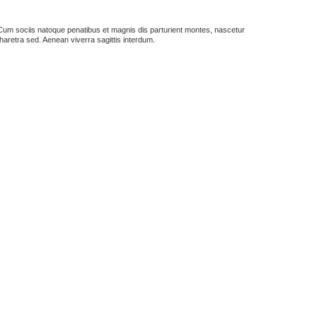
us. Cum sociis natoque penatibus et magnis dis parturient montes, nascetur
haretra sed. Aenean viverra sagittis interdum.