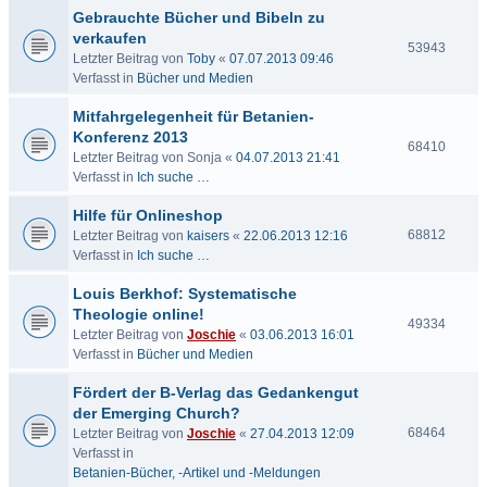
Gebrauchte Bücher und Bibeln zu
verkaufen
53943
Letzter Beitrag von
Toby
«
07.07.2013 09:46
Verfasst in
Bücher und Medien
Mitfahrgelegenheit für Betanien-
Konferenz 2013
68410
Letzter Beitrag von
Sonja
«
04.07.2013 21:41
Verfasst in
Ich suche …
Hilfe für Onlineshop
68812
Letzter Beitrag von
kaisers
«
22.06.2013 12:16
Verfasst in
Ich suche …
Louis Berkhof: Systematische
Theologie online!
49334
Letzter Beitrag von
Joschie
«
03.06.2013 16:01
Verfasst in
Bücher und Medien
Fördert der B-Verlag das Gedankengut
der Emerging Church?
68464
Letzter Beitrag von
Joschie
«
27.04.2013 12:09
Verfasst in
Betanien-Bücher, -Artikel und -Meldungen