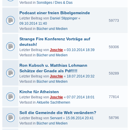
Verfasst in
Sonstiges / Dies & Das
Podcast einer freien Bibelgemeinde
Letzter Beitrag von
Daniel Stippinger
«
59773
09.10.2014 11:40
Verfasst in
Bücher und Medien
Strange Fire Konferenz Vorträge auf
deutsch!
59306
Letzter Beitrag von
Joschie
«
03.10.2014 18:39
Verfasst in
Bücher und Medien
Ron Kubsch u. Matthias Lohmann
Schätze der Gnade als Pdf!!!!
59289
Letzter Beitrag von
Joschie
«
18.07.2014 20:32
Verfasst in
Bücher und Medien
Kirche für Atheisten
77814
Letzter Beitrag von
Joschie
«
07.07.2014 18:01
Verfasst in
Aktuelle Sachthemen
Soll die Gemeinde die Welt verändern?
58796
Letzter Beitrag von
Servant
«
15.06.2014 20:41
Verfasst in
Bücher und Medien