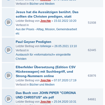
Verfasst in
Bücher und Medien
Jesus hat die Aussätzigen berührt. Das
sollten die Christen predigen, statt
Letzter Beitrag von
Joschie
«
15.02.2022 10:20
51938
Verfasst in
Aus der Praxis - Alltag, Mission, Gemeindearbeit
etc
Paul Geyser Predigten
Letzter Beitrag von
tollelege
«
26.05.2021 13:10
62445
Verfasst in
Austausch für »reformatorisch« eingestellte
Christen
Elberfelder Übersetzung (Edition CSV
Hückeswagen) mit Suchbegriff, und
Strong-Nummern online
63876
Letzter Beitrag von
Joschie
«
07.07.2020 17:19
Verfasst in
Bücher und Medien
Das Buch von JOHN PIPER "CORONA
UND CHRISTUS" als pdf
64661
Letzter Beitrag von
Joschie
«
25.04.2020 10:31