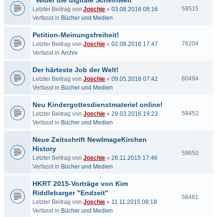
"Wider die digitale Scheinwelt"
59515
Letzter Beitrag von
Joschie
«
03.08.2016 08:16
Verfasst in
Bücher und Medien
Petition-Meinungsfreiheit!
76204
Letzter Beitrag von
Joschie
«
02.08.2016 17:47
Verfasst in
Archiv
Der härteste Job der Welt!
60494
Letzter Beitrag von
Joschie
«
09.05.2016 07:42
Verfasst in
Bücher und Medien
Neu Kindergottesdienstmateriel online!
58452
Letzter Beitrag von
Joschie
«
29.03.2016 19:23
Verfasst in
Bücher und Medien
Neue Zeitschrift NewImageKirchen
History
59650
Letzter Beitrag von
Joschie
«
26.11.2015 17:46
Verfasst in
Bücher und Medien
HKRT 2015-Vorträge von Kim
Riddlebarger "Endzeit"
58461
Letzter Beitrag von
Joschie
«
11.11.2015 09:18
Verfasst in
Bücher und Medien