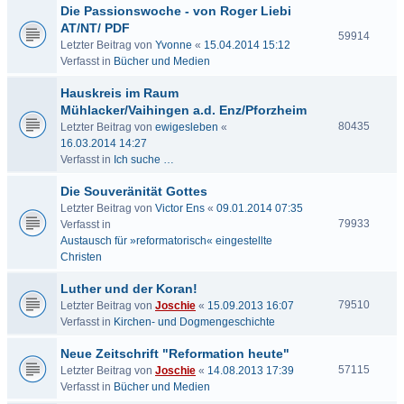
Die Passionswoche - von Roger Liebi
AT/NT/ PDF
59914
Letzter Beitrag von
Yvonne
«
15.04.2014 15:12
Verfasst in
Bücher und Medien
Hauskreis im Raum
Mühlacker/Vaihingen a.d. Enz/Pforzheim
80435
Letzter Beitrag von
ewigesleben
«
16.03.2014 14:27
Verfasst in
Ich suche …
Die Souveränität Gottes
Letzter Beitrag von
Victor Ens
«
09.01.2014 07:35
79933
Verfasst in
Austausch für »reformatorisch« eingestellte
Christen
Luther und der Koran!
79510
Letzter Beitrag von
Joschie
«
15.09.2013 16:07
Verfasst in
Kirchen- und Dogmengeschichte
Neue Zeitschrift "Reformation heute"
57115
Letzter Beitrag von
Joschie
«
14.08.2013 17:39
Verfasst in
Bücher und Medien