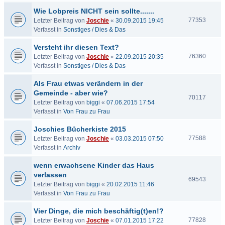
Wie Lobpreis NICHT sein sollte.......
77353
Letzter Beitrag von
Joschie
«
30.09.2015 19:45
Verfasst in
Sonstiges / Dies & Das
Versteht ihr diesen Text?
76360
Letzter Beitrag von
Joschie
«
22.09.2015 20:35
Verfasst in
Sonstiges / Dies & Das
Als Frau etwas verändern in der
Gemeinde - aber wie?
70117
Letzter Beitrag von
biggi
«
07.06.2015 17:54
Verfasst in
Von Frau zu Frau
Joschies Bücherkiste 2015
77588
Letzter Beitrag von
Joschie
«
03.03.2015 07:50
Verfasst in
Archiv
wenn erwachsene Kinder das Haus
verlassen
69543
Letzter Beitrag von
biggi
«
20.02.2015 11:46
Verfasst in
Von Frau zu Frau
Vier Dinge, die mich beschäftig(t)en!?
77828
Letzter Beitrag von
Joschie
«
07.01.2015 17:22