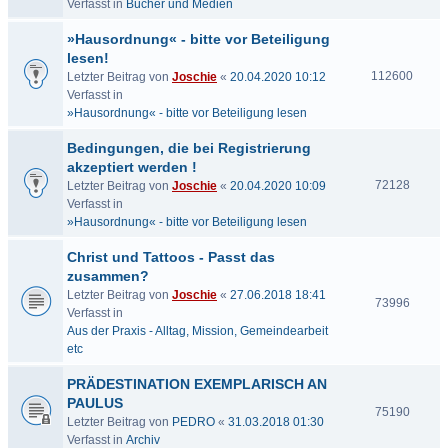
Verfasst in
Bücher und Medien
»Hausordnung« - bitte vor Beteiligung
lesen!
112600
Letzter Beitrag von
Joschie
«
20.04.2020 10:12
Verfasst in
»Hausordnung« - bitte vor Beteiligung lesen
Bedingungen, die bei Registrierung
akzeptiert werden !
72128
Letzter Beitrag von
Joschie
«
20.04.2020 10:09
Verfasst in
»Hausordnung« - bitte vor Beteiligung lesen
Christ und Tattoos - Passt das
zusammen?
Letzter Beitrag von
Joschie
«
27.06.2018 18:41
73996
Verfasst in
Aus der Praxis - Alltag, Mission, Gemeindearbeit
etc
PRÄDESTINATION EXEMPLARISCH AN
PAULUS
75190
Letzter Beitrag von
PEDRO
«
31.03.2018 01:30
Verfasst in
Archiv