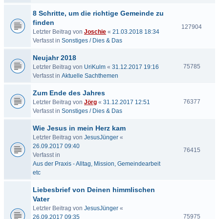
8 Schritte, um die richtige Gemeinde zu
finden
127904
Letzter Beitrag von
Joschie
«
21.03.2018 18:34
Verfasst in
Sonstiges / Dies & Das
Neujahr 2018
75785
Letzter Beitrag von
UriKulm
«
31.12.2017 19:16
Verfasst in
Aktuelle Sachthemen
Zum Ende des Jahres
76377
Letzter Beitrag von
Jörg
«
31.12.2017 12:51
Verfasst in
Sonstiges / Dies & Das
Wie Jesus in mein Herz kam
Letzter Beitrag von
JesusJünger
«
26.09.2017 09:40
76415
Verfasst in
Aus der Praxis - Alltag, Mission, Gemeindearbeit
etc
Liebesbrief von Deinen himmlischen
Vater
Letzter Beitrag von
JesusJünger
«
75975
26.09.2017 09:35