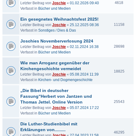
4618
Letzter Beitrag von
Joschie
«
01.02.2026 09:40
Verfasst in
Bücher und Medien
Ein gesegnetes Weihnachtsfest 2025!
11158
Letzter Beitrag von
Joschie
«
25.12.2025 08:36
Verfasst in
Sonstiges / Dies & Das
Joschies Novemberverlosung 2024
28698
Letzter Beitrag von
Joschie
«
02.11.2024 16:38
Verfasst in
Bücher und Medien
Wie man Arroganz gegenüber der
Kirchengeschichte vermeidet
18825
Letzter Beitrag von
Joschie
«
05.08.2024 11:39
Verfasst in
Kirchen- und Dogmengeschichte
„Die Bibel in deutscher
Fassung“Herbert von Jantzen und
Thomas Jettel. Online Version
25543
Letzter Beitrag von
Joschie
«
05.07.2024 17:22
Verfasst in
Bücher und Medien
Die Luther-Studienbibel mit
Erklärungen von.........
46295
Letzter Beitrag von
Joschie
«
27.04.2023 11:58