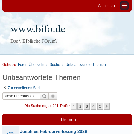
Anmelden
www.bifo.de
Das \"BIblische FOrum\"
Gehe zu:
Foren-Übersicht
Suche
Unbeantwortete Themen
Unbeantwortete Themen
Zur erweiterten Suche
Suche
Erweiterte Suche
1
2
3
4
5
Nächste
Die Suche ergab 211 Treffer
Themen
Joschies Februarverlosung 2026