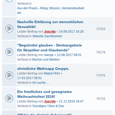
Verfasst in
Aus der Praxis - Alltag, Mission, Gemeindearbeit
etc
Nashville Erklärung zur menschlichen
Sexualität!
73763
Letzter Beitrag von
Joschie
«
24.09.2017 16:28
Verfasst in
Aktuelle Sachthemen
"Begründet glauben - Denkangebote
für Skeptiker und Glaubende"
76179
Letzter Beitrag von
slange
«
12.08.2017 09:01
Verfasst in
Bücher und Medien
christliche Wathsapp Gruppe.
Letzter Beitrag von
Matze7443
«
77476
17.03.2017 09:01
Verfasst in
Ich suche …
Ein friedliches und gesegnetes
Weihnachtsfest 2016!
76733
Letzter Beitrag von
Joschie
«
21.12.2016 18:47
Verfasst in
Sonstiges / Dies & Das