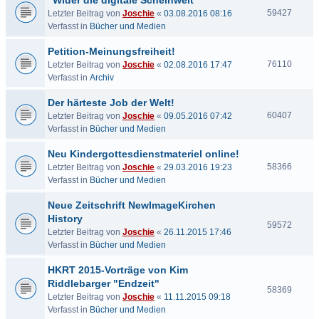
"Wider die digitale Scheinwelt"
59427
Letzter Beitrag von
Joschie
«
03.08.2016 08:16
Verfasst in
Bücher und Medien
Petition-Meinungsfreiheit!
76110
Letzter Beitrag von
Joschie
«
02.08.2016 17:47
Verfasst in
Archiv
Der härteste Job der Welt!
60407
Letzter Beitrag von
Joschie
«
09.05.2016 07:42
Verfasst in
Bücher und Medien
Neu Kindergottesdienstmateriel online!
58366
Letzter Beitrag von
Joschie
«
29.03.2016 19:23
Verfasst in
Bücher und Medien
Neue Zeitschrift NewImageKirchen
History
59572
Letzter Beitrag von
Joschie
«
26.11.2015 17:46
Verfasst in
Bücher und Medien
HKRT 2015-Vorträge von Kim
Riddlebarger "Endzeit"
58369
Letzter Beitrag von
Joschie
«
11.11.2015 09:18
Verfasst in
Bücher und Medien