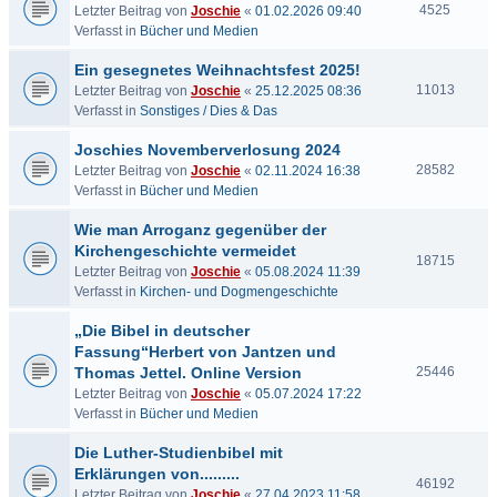
4525
Letzter Beitrag von
Joschie
«
01.02.2026 09:40
Verfasst in
Bücher und Medien
Ein gesegnetes Weihnachtsfest 2025!
11013
Letzter Beitrag von
Joschie
«
25.12.2025 08:36
Verfasst in
Sonstiges / Dies & Das
Joschies Novemberverlosung 2024
28582
Letzter Beitrag von
Joschie
«
02.11.2024 16:38
Verfasst in
Bücher und Medien
Wie man Arroganz gegenüber der
Kirchengeschichte vermeidet
18715
Letzter Beitrag von
Joschie
«
05.08.2024 11:39
Verfasst in
Kirchen- und Dogmengeschichte
„Die Bibel in deutscher
Fassung“Herbert von Jantzen und
Thomas Jettel. Online Version
25446
Letzter Beitrag von
Joschie
«
05.07.2024 17:22
Verfasst in
Bücher und Medien
Die Luther-Studienbibel mit
Erklärungen von.........
46192
Letzter Beitrag von
Joschie
«
27.04.2023 11:58