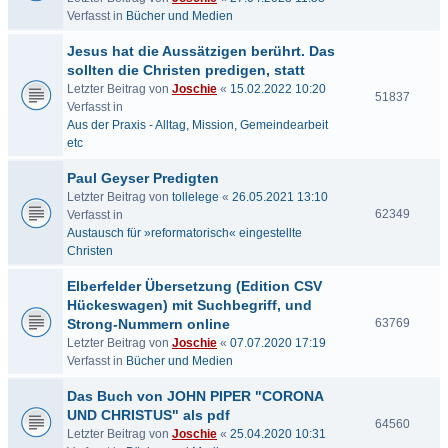
Verfasst in
Bücher und Medien
Jesus hat die Aussätzigen berührt. Das
sollten die Christen predigen, statt
Letzter Beitrag von
Joschie
«
15.02.2022 10:20
51837
Verfasst in
Aus der Praxis - Alltag, Mission, Gemeindearbeit
etc
Paul Geyser Predigten
Letzter Beitrag von
tollelege
«
26.05.2021 13:10
62349
Verfasst in
Austausch für »reformatorisch« eingestellte
Christen
Elberfelder Übersetzung (Edition CSV
Hückeswagen) mit Suchbegriff, und
Strong-Nummern online
63769
Letzter Beitrag von
Joschie
«
07.07.2020 17:19
Verfasst in
Bücher und Medien
Das Buch von JOHN PIPER "CORONA
UND CHRISTUS" als pdf
64560
Letzter Beitrag von
Joschie
«
25.04.2020 10:31