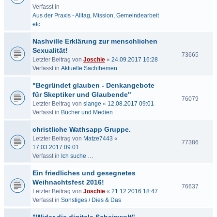
Verfasst in
Aus der Praxis - Alltag, Mission, Gemeindearbeit
etc
Nashville Erklärung zur menschlichen
Sexualität!
73665
Letzter Beitrag von
Joschie
«
24.09.2017 16:28
Verfasst in
Aktuelle Sachthemen
"Begründet glauben - Denkangebote
für Skeptiker und Glaubende"
76079
Letzter Beitrag von
slange
«
12.08.2017 09:01
Verfasst in
Bücher und Medien
christliche Wathsapp Gruppe.
Letzter Beitrag von
Matze7443
«
77386
17.03.2017 09:01
Verfasst in
Ich suche …
Ein friedliches und gesegnetes
Weihnachtsfest 2016!
76637
Letzter Beitrag von
Joschie
«
21.12.2016 18:47
Verfasst in
Sonstiges / Dies & Das