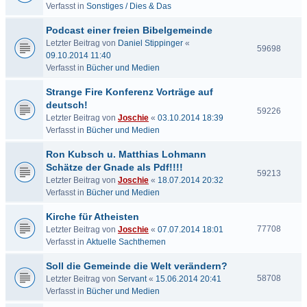
Verfasst in
Sonstiges / Dies & Das
Podcast einer freien Bibelgemeinde
Letzter Beitrag von
Daniel Stippinger
«
59698
09.10.2014 11:40
Verfasst in
Bücher und Medien
Strange Fire Konferenz Vorträge auf
deutsch!
59226
Letzter Beitrag von
Joschie
«
03.10.2014 18:39
Verfasst in
Bücher und Medien
Ron Kubsch u. Matthias Lohmann
Schätze der Gnade als Pdf!!!!
59213
Letzter Beitrag von
Joschie
«
18.07.2014 20:32
Verfasst in
Bücher und Medien
Kirche für Atheisten
77708
Letzter Beitrag von
Joschie
«
07.07.2014 18:01
Verfasst in
Aktuelle Sachthemen
Soll die Gemeinde die Welt verändern?
58708
Letzter Beitrag von
Servant
«
15.06.2014 20:41
Verfasst in
Bücher und Medien