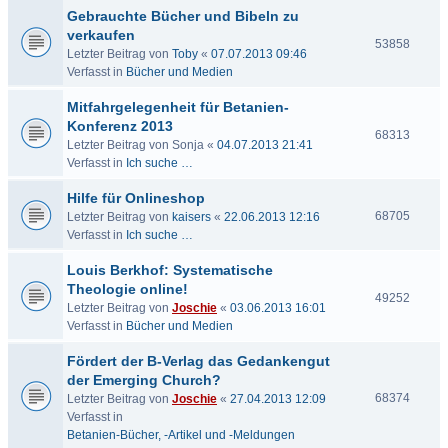
Gebrauchte Bücher und Bibeln zu
verkaufen
53858
Letzter Beitrag von
Toby
«
07.07.2013 09:46
Verfasst in
Bücher und Medien
Mitfahrgelegenheit für Betanien-
Konferenz 2013
68313
Letzter Beitrag von
Sonja
«
04.07.2013 21:41
Verfasst in
Ich suche …
Hilfe für Onlineshop
68705
Letzter Beitrag von
kaisers
«
22.06.2013 12:16
Verfasst in
Ich suche …
Louis Berkhof: Systematische
Theologie online!
49252
Letzter Beitrag von
Joschie
«
03.06.2013 16:01
Verfasst in
Bücher und Medien
Fördert der B-Verlag das Gedankengut
der Emerging Church?
68374
Letzter Beitrag von
Joschie
«
27.04.2013 12:09
Verfasst in
Betanien-Bücher, -Artikel und -Meldungen