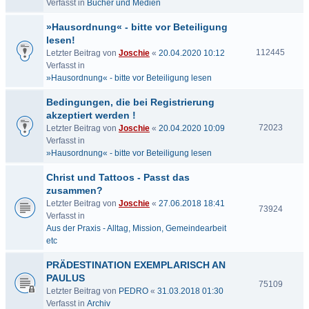
Verfasst in
Bücher und Medien
»Hausordnung« - bitte vor Beteiligung
lesen!
112445
Letzter Beitrag von
Joschie
«
20.04.2020 10:12
Verfasst in
»Hausordnung« - bitte vor Beteiligung lesen
Bedingungen, die bei Registrierung
akzeptiert werden !
72023
Letzter Beitrag von
Joschie
«
20.04.2020 10:09
Verfasst in
»Hausordnung« - bitte vor Beteiligung lesen
Christ und Tattoos - Passt das
zusammen?
Letzter Beitrag von
Joschie
«
27.06.2018 18:41
73924
Verfasst in
Aus der Praxis - Alltag, Mission, Gemeindearbeit
etc
PRÄDESTINATION EXEMPLARISCH AN
PAULUS
75109
Letzter Beitrag von
PEDRO
«
31.03.2018 01:30
Verfasst in
Archiv