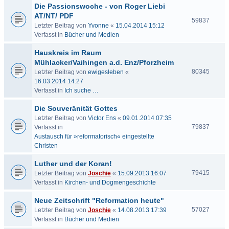
Die Passionswoche - von Roger Liebi
AT/NT/ PDF
59837
Letzter Beitrag von
Yvonne
«
15.04.2014 15:12
Verfasst in
Bücher und Medien
Hauskreis im Raum
Mühlacker/Vaihingen a.d. Enz/Pforzheim
80345
Letzter Beitrag von
ewigesleben
«
16.03.2014 14:27
Verfasst in
Ich suche …
Die Souveränität Gottes
Letzter Beitrag von
Victor Ens
«
09.01.2014 07:35
79837
Verfasst in
Austausch für »reformatorisch« eingestellte
Christen
Luther und der Koran!
79415
Letzter Beitrag von
Joschie
«
15.09.2013 16:07
Verfasst in
Kirchen- und Dogmengeschichte
Neue Zeitschrift "Reformation heute"
57027
Letzter Beitrag von
Joschie
«
14.08.2013 17:39
Verfasst in
Bücher und Medien