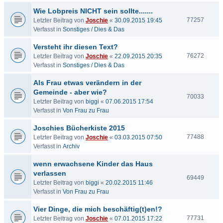
Wie Lobpreis NICHT sein sollte.......
77257
Letzter Beitrag von
Joschie
«
30.09.2015 19:45
Verfasst in
Sonstiges / Dies & Das
Versteht ihr diesen Text?
76272
Letzter Beitrag von
Joschie
«
22.09.2015 20:35
Verfasst in
Sonstiges / Dies & Das
Als Frau etwas verändern in der
Gemeinde - aber wie?
70033
Letzter Beitrag von
biggi
«
07.06.2015 17:54
Verfasst in
Von Frau zu Frau
Joschies Bücherkiste 2015
77488
Letzter Beitrag von
Joschie
«
03.03.2015 07:50
Verfasst in
Archiv
wenn erwachsene Kinder das Haus
verlassen
69449
Letzter Beitrag von
biggi
«
20.02.2015 11:46
Verfasst in
Von Frau zu Frau
Vier Dinge, die mich beschäftig(t)en!?
77731
Letzter Beitrag von
Joschie
«
07.01.2015 17:22