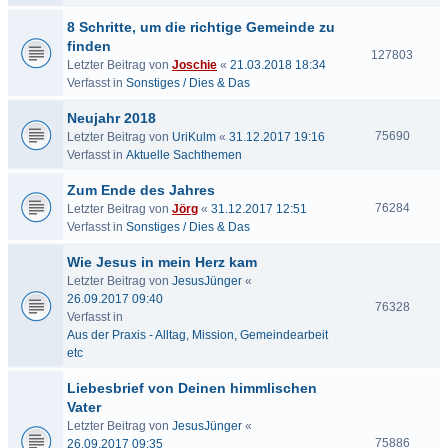
8 Schritte, um die richtige Gemeinde zu
finden
127803
Letzter Beitrag von
Joschie
«
21.03.2018 18:34
Verfasst in
Sonstiges / Dies & Das
Neujahr 2018
75690
Letzter Beitrag von
UriKulm
«
31.12.2017 19:16
Verfasst in
Aktuelle Sachthemen
Zum Ende des Jahres
76284
Letzter Beitrag von
Jörg
«
31.12.2017 12:51
Verfasst in
Sonstiges / Dies & Das
Wie Jesus in mein Herz kam
Letzter Beitrag von
JesusJünger
«
26.09.2017 09:40
76328
Verfasst in
Aus der Praxis - Alltag, Mission, Gemeindearbeit
etc
Liebesbrief von Deinen himmlischen
Vater
Letzter Beitrag von
JesusJünger
«
75886
26.09.2017 09:35