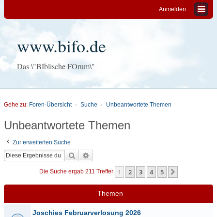
Anmelden
www.bifo.de
Das \"BIblische FOrum\"
Gehe zu:
Foren-Übersicht
Suche
Unbeantwortete Themen
Unbeantwortete Themen
Zur erweiterten Suche
Suche
Erweiterte Suche
1
2
3
4
5
Nächste
Die Suche ergab 211 Treffer
Themen
Joschies Februarverlosung 2026