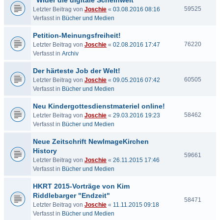
"Wider die digitale Scheinwelt"
59525
Letzter Beitrag von
Joschie
«
03.08.2016 08:16
Verfasst in
Bücher und Medien
Petition-Meinungsfreiheit!
76220
Letzter Beitrag von
Joschie
«
02.08.2016 17:47
Verfasst in
Archiv
Der härteste Job der Welt!
60505
Letzter Beitrag von
Joschie
«
09.05.2016 07:42
Verfasst in
Bücher und Medien
Neu Kindergottesdienstmateriel online!
58462
Letzter Beitrag von
Joschie
«
29.03.2016 19:23
Verfasst in
Bücher und Medien
Neue Zeitschrift NewImageKirchen
History
59661
Letzter Beitrag von
Joschie
«
26.11.2015 17:46
Verfasst in
Bücher und Medien
HKRT 2015-Vorträge von Kim
Riddlebarger "Endzeit"
58471
Letzter Beitrag von
Joschie
«
11.11.2015 09:18
Verfasst in
Bücher und Medien