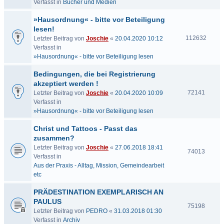
Verfasst in
Bücher und Medien
»Hausordnung« - bitte vor Beteiligung
lesen!
112632
Letzter Beitrag von
Joschie
«
20.04.2020 10:12
Verfasst in
»Hausordnung« - bitte vor Beteiligung lesen
Bedingungen, die bei Registrierung
akzeptiert werden !
72141
Letzter Beitrag von
Joschie
«
20.04.2020 10:09
Verfasst in
»Hausordnung« - bitte vor Beteiligung lesen
Christ und Tattoos - Passt das
zusammen?
Letzter Beitrag von
Joschie
«
27.06.2018 18:41
74013
Verfasst in
Aus der Praxis - Alltag, Mission, Gemeindearbeit
etc
PRÄDESTINATION EXEMPLARISCH AN
PAULUS
75198
Letzter Beitrag von
PEDRO
«
31.03.2018 01:30
Verfasst in
Archiv