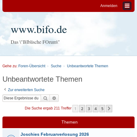
Anmelden
www.bifo.de
Das \"BIblische FOrum\"
Gehe zu:
Foren-Übersicht
Suche
Unbeantwortete Themen
Unbeantwortete Themen
Zur erweiterten Suche
Suche
Erweiterte Suche
1
2
3
4
5
Nächste
Die Suche ergab 211 Treffer
Themen
Joschies Februarverlosung 2026