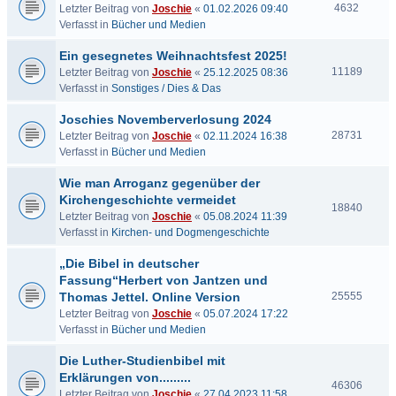
4632
Letzter Beitrag von
Joschie
«
01.02.2026 09:40
Verfasst in
Bücher und Medien
Ein gesegnetes Weihnachtsfest 2025!
11189
Letzter Beitrag von
Joschie
«
25.12.2025 08:36
Verfasst in
Sonstiges / Dies & Das
Joschies Novemberverlosung 2024
28731
Letzter Beitrag von
Joschie
«
02.11.2024 16:38
Verfasst in
Bücher und Medien
Wie man Arroganz gegenüber der
Kirchengeschichte vermeidet
18840
Letzter Beitrag von
Joschie
«
05.08.2024 11:39
Verfasst in
Kirchen- und Dogmengeschichte
„Die Bibel in deutscher
Fassung“Herbert von Jantzen und
Thomas Jettel. Online Version
25555
Letzter Beitrag von
Joschie
«
05.07.2024 17:22
Verfasst in
Bücher und Medien
Die Luther-Studienbibel mit
Erklärungen von.........
46306
Letzter Beitrag von
Joschie
«
27.04.2023 11:58