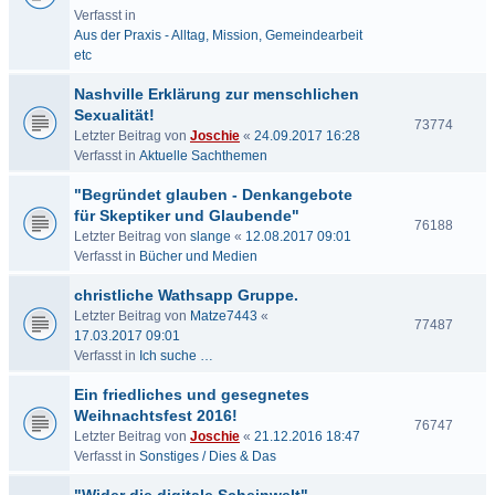
Verfasst in
Aus der Praxis - Alltag, Mission, Gemeindearbeit
etc
Nashville Erklärung zur menschlichen
Sexualität!
73774
Letzter Beitrag von
Joschie
«
24.09.2017 16:28
Verfasst in
Aktuelle Sachthemen
"Begründet glauben - Denkangebote
für Skeptiker und Glaubende"
76188
Letzter Beitrag von
slange
«
12.08.2017 09:01
Verfasst in
Bücher und Medien
christliche Wathsapp Gruppe.
Letzter Beitrag von
Matze7443
«
77487
17.03.2017 09:01
Verfasst in
Ich suche …
Ein friedliches und gesegnetes
Weihnachtsfest 2016!
76747
Letzter Beitrag von
Joschie
«
21.12.2016 18:47
Verfasst in
Sonstiges / Dies & Das