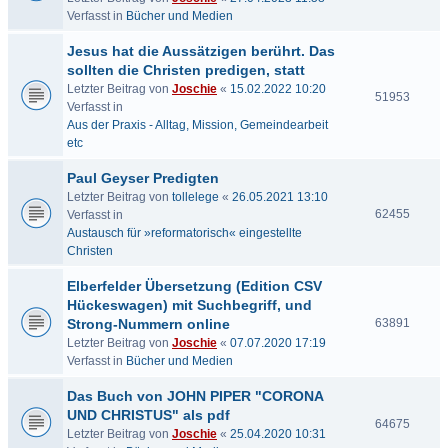
Verfasst in
Bücher und Medien
Jesus hat die Aussätzigen berührt. Das
sollten die Christen predigen, statt
Letzter Beitrag von
Joschie
«
15.02.2022 10:20
51953
Verfasst in
Aus der Praxis - Alltag, Mission, Gemeindearbeit
etc
Paul Geyser Predigten
Letzter Beitrag von
tollelege
«
26.05.2021 13:10
62455
Verfasst in
Austausch für »reformatorisch« eingestellte
Christen
Elberfelder Übersetzung (Edition CSV
Hückeswagen) mit Suchbegriff, und
Strong-Nummern online
63891
Letzter Beitrag von
Joschie
«
07.07.2020 17:19
Verfasst in
Bücher und Medien
Das Buch von JOHN PIPER "CORONA
UND CHRISTUS" als pdf
64675
Letzter Beitrag von
Joschie
«
25.04.2020 10:31