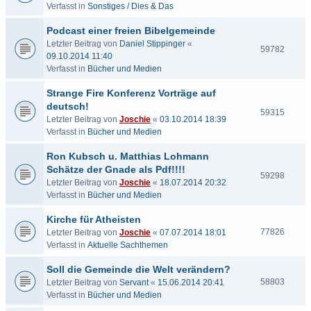
Verfasst in
Sonstiges / Dies & Das
Podcast einer freien Bibelgemeinde
Letzter Beitrag von
Daniel Stippinger
«
59782
09.10.2014 11:40
Verfasst in
Bücher und Medien
Strange Fire Konferenz Vorträge auf
deutsch!
59315
Letzter Beitrag von
Joschie
«
03.10.2014 18:39
Verfasst in
Bücher und Medien
Ron Kubsch u. Matthias Lohmann
Schätze der Gnade als Pdf!!!!
59298
Letzter Beitrag von
Joschie
«
18.07.2014 20:32
Verfasst in
Bücher und Medien
Kirche für Atheisten
77826
Letzter Beitrag von
Joschie
«
07.07.2014 18:01
Verfasst in
Aktuelle Sachthemen
Soll die Gemeinde die Welt verändern?
58803
Letzter Beitrag von
Servant
«
15.06.2014 20:41
Verfasst in
Bücher und Medien