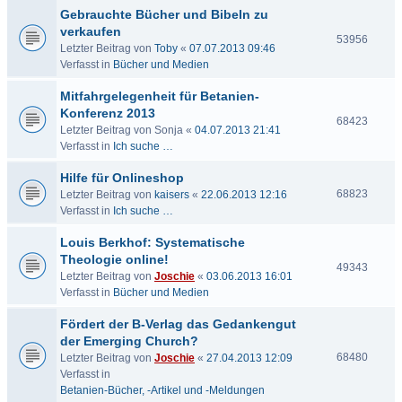
Gebrauchte Bücher und Bibeln zu
verkaufen
53956
Letzter Beitrag von
Toby
«
07.07.2013 09:46
Verfasst in
Bücher und Medien
Mitfahrgelegenheit für Betanien-
Konferenz 2013
68423
Letzter Beitrag von
Sonja
«
04.07.2013 21:41
Verfasst in
Ich suche …
Hilfe für Onlineshop
68823
Letzter Beitrag von
kaisers
«
22.06.2013 12:16
Verfasst in
Ich suche …
Louis Berkhof: Systematische
Theologie online!
49343
Letzter Beitrag von
Joschie
«
03.06.2013 16:01
Verfasst in
Bücher und Medien
Fördert der B-Verlag das Gedankengut
der Emerging Church?
68480
Letzter Beitrag von
Joschie
«
27.04.2013 12:09
Verfasst in
Betanien-Bücher, -Artikel und -Meldungen