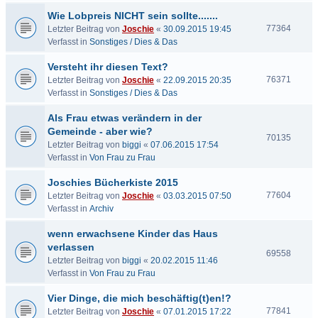
Wie Lobpreis NICHT sein sollte.......
77364
Letzter Beitrag von
Joschie
«
30.09.2015 19:45
Verfasst in
Sonstiges / Dies & Das
Versteht ihr diesen Text?
76371
Letzter Beitrag von
Joschie
«
22.09.2015 20:35
Verfasst in
Sonstiges / Dies & Das
Als Frau etwas verändern in der
Gemeinde - aber wie?
70135
Letzter Beitrag von
biggi
«
07.06.2015 17:54
Verfasst in
Von Frau zu Frau
Joschies Bücherkiste 2015
77604
Letzter Beitrag von
Joschie
«
03.03.2015 07:50
Verfasst in
Archiv
wenn erwachsene Kinder das Haus
verlassen
69558
Letzter Beitrag von
biggi
«
20.02.2015 11:46
Verfasst in
Von Frau zu Frau
Vier Dinge, die mich beschäftig(t)en!?
77841
Letzter Beitrag von
Joschie
«
07.01.2015 17:22