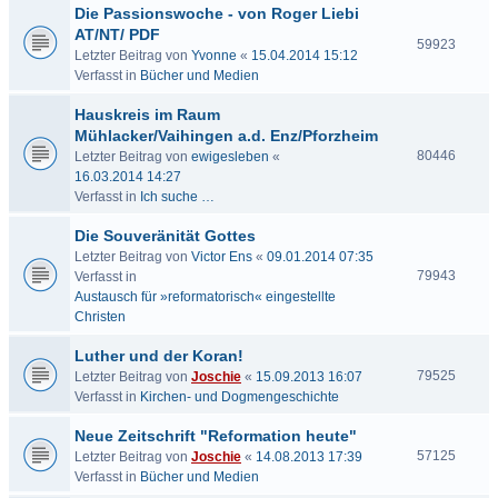
Die Passionswoche - von Roger Liebi
AT/NT/ PDF
59923
Letzter Beitrag von
Yvonne
«
15.04.2014 15:12
Verfasst in
Bücher und Medien
Hauskreis im Raum
Mühlacker/Vaihingen a.d. Enz/Pforzheim
80446
Letzter Beitrag von
ewigesleben
«
16.03.2014 14:27
Verfasst in
Ich suche …
Die Souveränität Gottes
Letzter Beitrag von
Victor Ens
«
09.01.2014 07:35
79943
Verfasst in
Austausch für »reformatorisch« eingestellte
Christen
Luther und der Koran!
79525
Letzter Beitrag von
Joschie
«
15.09.2013 16:07
Verfasst in
Kirchen- und Dogmengeschichte
Neue Zeitschrift "Reformation heute"
57125
Letzter Beitrag von
Joschie
«
14.08.2013 17:39
Verfasst in
Bücher und Medien