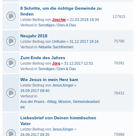
8 Schritte, um die richtige Gemeinde zu
finden
127915
Letzter Beitrag von
Joschie
«
21.03.2018 18:34
Verfasst in
Sonstiges / Dies & Das
Neujahr 2018
75796
Letzter Beitrag von
UriKulm
«
31.12.2017 19:16
Verfasst in
Aktuelle Sachthemen
Zum Ende des Jahres
76391
Letzter Beitrag von
Jörg
«
31.12.2017 12:51
Verfasst in
Sonstiges / Dies & Das
Wie Jesus in mein Herz kam
Letzter Beitrag von
JesusJünger
«
26.09.2017 09:40
76431
Verfasst in
Aus der Praxis - Alltag, Mission, Gemeindearbeit
etc
Liebesbrief von Deinen himmlischen
Vater
Letzter Beitrag von
JesusJünger
«
75988
26.09.2017 09:35