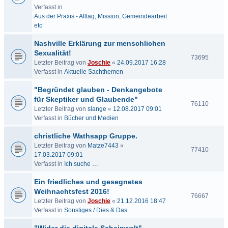
Verfasst in
Aus der Praxis - Alltag, Mission, Gemeindearbeit
etc
Nashville Erklärung zur menschlichen
Sexualität!
73695
Letzter Beitrag von
Joschie
«
24.09.2017 16:28
Verfasst in
Aktuelle Sachthemen
"Begründet glauben - Denkangebote
für Skeptiker und Glaubende"
76110
Letzter Beitrag von
slange
«
12.08.2017 09:01
Verfasst in
Bücher und Medien
christliche Wathsapp Gruppe.
Letzter Beitrag von
Matze7443
«
77410
17.03.2017 09:01
Verfasst in
Ich suche …
Ein friedliches und gesegnetes
Weihnachtsfest 2016!
76667
Letzter Beitrag von
Joschie
«
21.12.2016 18:47
Verfasst in
Sonstiges / Dies & Das