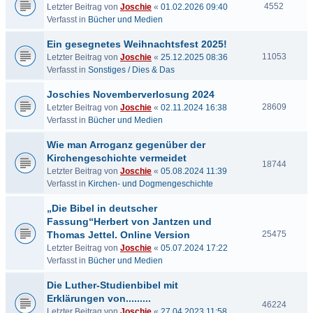
4552
Letzter Beitrag von
Joschie
«
01.02.2026 09:40
Verfasst in
Bücher und Medien
Ein gesegnetes Weihnachtsfest 2025!
11053
Letzter Beitrag von
Joschie
«
25.12.2025 08:36
Verfasst in
Sonstiges / Dies & Das
Joschies Novemberverlosung 2024
28609
Letzter Beitrag von
Joschie
«
02.11.2024 16:38
Verfasst in
Bücher und Medien
Wie man Arroganz gegenüber der
Kirchengeschichte vermeidet
18744
Letzter Beitrag von
Joschie
«
05.08.2024 11:39
Verfasst in
Kirchen- und Dogmengeschichte
„Die Bibel in deutscher
Fassung“Herbert von Jantzen und
Thomas Jettel. Online Version
25475
Letzter Beitrag von
Joschie
«
05.07.2024 17:22
Verfasst in
Bücher und Medien
Die Luther-Studienbibel mit
Erklärungen von.........
46224
Letzter Beitrag von
Joschie
«
27.04.2023 11:58