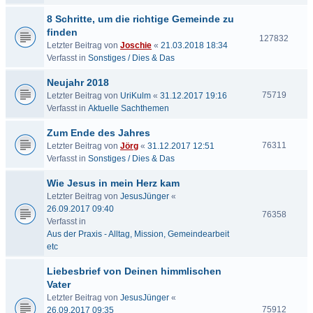
8 Schritte, um die richtige Gemeinde zu
finden
127832
Letzter Beitrag von
Joschie
«
21.03.2018 18:34
Verfasst in
Sonstiges / Dies & Das
Neujahr 2018
75719
Letzter Beitrag von
UriKulm
«
31.12.2017 19:16
Verfasst in
Aktuelle Sachthemen
Zum Ende des Jahres
76311
Letzter Beitrag von
Jörg
«
31.12.2017 12:51
Verfasst in
Sonstiges / Dies & Das
Wie Jesus in mein Herz kam
Letzter Beitrag von
JesusJünger
«
26.09.2017 09:40
76358
Verfasst in
Aus der Praxis - Alltag, Mission, Gemeindearbeit
etc
Liebesbrief von Deinen himmlischen
Vater
Letzter Beitrag von
JesusJünger
«
75912
26.09.2017 09:35