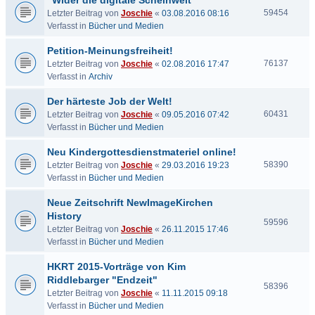
"Wider die digitale Scheinwelt"
59454
Letzter Beitrag von
Joschie
«
03.08.2016 08:16
Verfasst in
Bücher und Medien
Petition-Meinungsfreiheit!
76137
Letzter Beitrag von
Joschie
«
02.08.2016 17:47
Verfasst in
Archiv
Der härteste Job der Welt!
60431
Letzter Beitrag von
Joschie
«
09.05.2016 07:42
Verfasst in
Bücher und Medien
Neu Kindergottesdienstmateriel online!
58390
Letzter Beitrag von
Joschie
«
29.03.2016 19:23
Verfasst in
Bücher und Medien
Neue Zeitschrift NewImageKirchen
History
59596
Letzter Beitrag von
Joschie
«
26.11.2015 17:46
Verfasst in
Bücher und Medien
HKRT 2015-Vorträge von Kim
Riddlebarger "Endzeit"
58396
Letzter Beitrag von
Joschie
«
11.11.2015 09:18
Verfasst in
Bücher und Medien