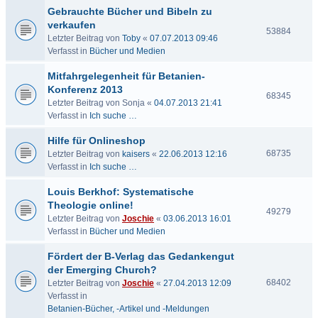
Gebrauchte Bücher und Bibeln zu
verkaufen
53884
Letzter Beitrag von
Toby
«
07.07.2013 09:46
Verfasst in
Bücher und Medien
Mitfahrgelegenheit für Betanien-
Konferenz 2013
68345
Letzter Beitrag von
Sonja
«
04.07.2013 21:41
Verfasst in
Ich suche …
Hilfe für Onlineshop
68735
Letzter Beitrag von
kaisers
«
22.06.2013 12:16
Verfasst in
Ich suche …
Louis Berkhof: Systematische
Theologie online!
49279
Letzter Beitrag von
Joschie
«
03.06.2013 16:01
Verfasst in
Bücher und Medien
Fördert der B-Verlag das Gedankengut
der Emerging Church?
68402
Letzter Beitrag von
Joschie
«
27.04.2013 12:09
Verfasst in
Betanien-Bücher, -Artikel und -Meldungen