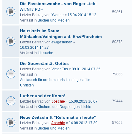
Die Passionswoche - von Roger Liebi
AT/NT/ PDF
59861
Letzter Beitrag von
Yvonne
«
15.04.2014 15:12
Verfasst in
Bücher und Medien
Hauskreis im Raum
Mühlacker/Vaihingen a.d. Enz/Pforzheim
80373
Letzter Beitrag von
ewigesleben
«
16.03.2014 14:27
Verfasst in
Ich suche …
Die Souveränität Gottes
Letzter Beitrag von
Victor Ens
«
09.01.2014 07:35
79866
Verfasst in
Austausch für »reformatorisch« eingestellte
Christen
Luther und der Koran!
79444
Letzter Beitrag von
Joschie
«
15.09.2013 16:07
Verfasst in
Kirchen- und Dogmengeschichte
Neue Zeitschrift "Reformation heute"
57052
Letzter Beitrag von
Joschie
«
14.08.2013 17:39
Verfasst in
Bücher und Medien