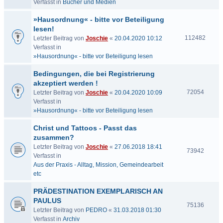
Verfasst in
Bücher und Medien
»Hausordnung« - bitte vor Beteiligung
lesen!
112482
Letzter Beitrag von
Joschie
«
20.04.2020 10:12
Verfasst in
»Hausordnung« - bitte vor Beteiligung lesen
Bedingungen, die bei Registrierung
akzeptiert werden !
72054
Letzter Beitrag von
Joschie
«
20.04.2020 10:09
Verfasst in
»Hausordnung« - bitte vor Beteiligung lesen
Christ und Tattoos - Passt das
zusammen?
Letzter Beitrag von
Joschie
«
27.06.2018 18:41
73942
Verfasst in
Aus der Praxis - Alltag, Mission, Gemeindearbeit
etc
PRÄDESTINATION EXEMPLARISCH AN
PAULUS
75136
Letzter Beitrag von
PEDRO
«
31.03.2018 01:30
Verfasst in
Archiv