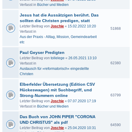
Verfasst in
Bücher und Medien
Jesus hat die Aussätzigen berührt. Das
sollten die Christen predigen, statt
Letzter Beitrag von
Joschie
«
15.02.2022 10:20
51868
Verfasst in
Aus der Praxis - Alltag, Mission, Gemeindearbeit
etc
Paul Geyser Predigten
Letzter Beitrag von
tollelege
«
26.05.2021 13:10
62380
Verfasst in
Austausch für »reformatorisch« eingestellte
Christen
Elberfelder Übersetzung (Edition CSV
Hückeswagen) mit Suchbegriff, und
Strong-Nummern online
63799
Letzter Beitrag von
Joschie
«
07.07.2020 17:19
Verfasst in
Bücher und Medien
Das Buch von JOHN PIPER "CORONA
UND CHRISTUS" als pdf
64590
Letzter Beitrag von
Joschie
«
25.04.2020 10:31