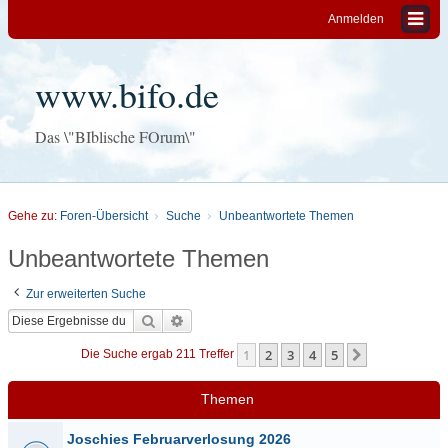
Anmelden
www.bifo.de
Das \"BIblische FOrum\"
Gehe zu:
Foren-Übersicht
Suche
Unbeantwortete Themen
Unbeantwortete Themen
Zur erweiterten Suche
Suche
Erweiterte Suche
1
2
3
4
5
Nächste
Die Suche ergab 211 Treffer
Themen
Joschies Februarverlosung 2026