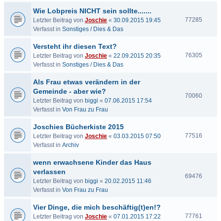
Wie Lobpreis NICHT sein sollte.......
77285
Letzter Beitrag von
Joschie
«
30.09.2015 19:45
Verfasst in
Sonstiges / Dies & Das
Versteht ihr diesen Text?
76305
Letzter Beitrag von
Joschie
«
22.09.2015 20:35
Verfasst in
Sonstiges / Dies & Das
Als Frau etwas verändern in der
Gemeinde - aber wie?
70060
Letzter Beitrag von
biggi
«
07.06.2015 17:54
Verfasst in
Von Frau zu Frau
Joschies Bücherkiste 2015
77516
Letzter Beitrag von
Joschie
«
03.03.2015 07:50
Verfasst in
Archiv
wenn erwachsene Kinder das Haus
verlassen
69476
Letzter Beitrag von
biggi
«
20.02.2015 11:46
Verfasst in
Von Frau zu Frau
Vier Dinge, die mich beschäftig(t)en!?
77761
Letzter Beitrag von
Joschie
«
07.01.2015 17:22