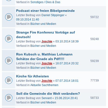
Verfasst in
Sonstiges / Dies & Das
Podcast einer freien Bibelgemeinde
Letzter Beitrag von
Daniel Stippinger
«
59722
09.10.2014 11:40
Verfasst in
Bücher und Medien
Strange Fire Konferenz Vorträge auf
deutsch!
59248
Letzter Beitrag von
Joschie
«
03.10.2014 18:39
Verfasst in
Bücher und Medien
Ron Kubsch u. Matthias Lohmann
Schätze der Gnade als Pdf!!!!
59239
Letzter Beitrag von
Joschie
«
18.07.2014 20:32
Verfasst in
Bücher und Medien
Kirche für Atheisten
77739
Letzter Beitrag von
Joschie
«
07.07.2014 18:01
Verfasst in
Aktuelle Sachthemen
Soll die Gemeinde die Welt verändern?
58733
Letzter Beitrag von
Servant
«
15.06.2014 20:41
Verfasst in
Bücher und Medien