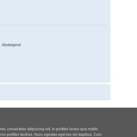
Absteigend
t, consectetur adipiscing elit. In porttitor lectus quis mattis
eros porttitor facilisis. Nunc egestas eget leo vel dapibus. Cum