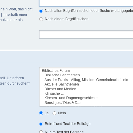
r ein Wort, das nicht
Nach allen Begriffen suchen oder Suche wie angege
h
|
innerhalb einer
Nach einem Begriff suchen
utze ein * als
oll. Unterforen
foren durchsuchen“
Ja
Nein
Betreff und Text der Beiträge
Nur im Text der Beiträge