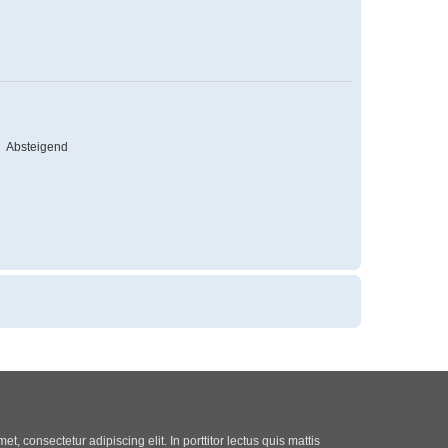
Absteigend
t, consectetur adipiscing elit. In porttitor lectus quis mattis