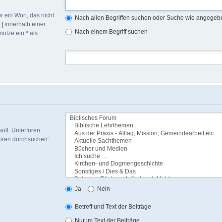
r ein Wort, das nicht
Nach allen Begriffen suchen oder Suche wie angege
h
|
innerhalb einer
Nach einem Begriff suchen
utze ein * als
oll. Unterforen
foren durchsuchen“
Ja
Nein
Betreff und Text der Beiträge
Nur im Text der Beiträge