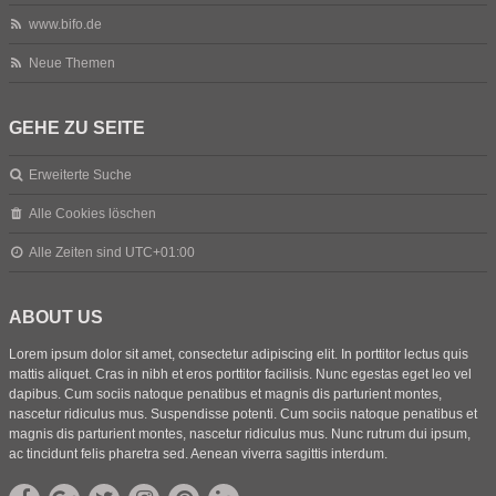
www.bifo.de
Neue Themen
GEHE ZU SEITE
Erweiterte Suche
Alle Cookies löschen
Alle Zeiten sind
UTC+01:00
ABOUT US
Lorem ipsum dolor sit amet, consectetur adipiscing elit. In porttitor lectus quis
mattis aliquet. Cras in nibh et eros porttitor facilisis. Nunc egestas eget leo vel
dapibus. Cum sociis natoque penatibus et magnis dis parturient montes,
nascetur ridiculus mus. Suspendisse potenti. Cum sociis natoque penatibus et
magnis dis parturient montes, nascetur ridiculus mus. Nunc rutrum dui ipsum,
ac tincidunt felis pharetra sed. Aenean viverra sagittis interdum.