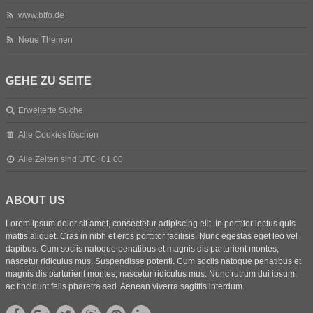
www.bifo.de
Neue Themen
GEHE ZU SEITE
Erweiterte Suche
Alle Cookies löschen
Alle Zeiten sind
UTC+01:00
ABOUT US
Lorem ipsum dolor sit amet, consectetur adipiscing elit. In porttitor lectus quis
mattis aliquet. Cras in nibh et eros porttitor facilisis. Nunc egestas eget leo vel
dapibus. Cum sociis natoque penatibus et magnis dis parturient montes,
nascetur ridiculus mus. Suspendisse potenti. Cum sociis natoque penatibus et
magnis dis parturient montes, nascetur ridiculus mus. Nunc rutrum dui ipsum,
ac tincidunt felis pharetra sed. Aenean viverra sagittis interdum.