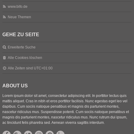
www.bifo.de
Neue Themen
GEHE ZU SEITE
Erweiterte Suche
Alle Cookies löschen
Alle Zeiten sind
UTC+01:00
ABOUT US
Lorem ipsum dolor sit amet, consectetur adipiscing elit. In porttitor lectus quis
mattis aliquet. Cras in nibh et eros porttitor facilisis. Nunc egestas eget leo vel
dapibus. Cum sociis natoque penatibus et magnis dis parturient montes,
nascetur ridiculus mus. Suspendisse potenti. Cum sociis natoque penatibus et
magnis dis parturient montes, nascetur ridiculus mus. Nunc rutrum dui ipsum,
ac tincidunt felis pharetra sed. Aenean viverra sagittis interdum.