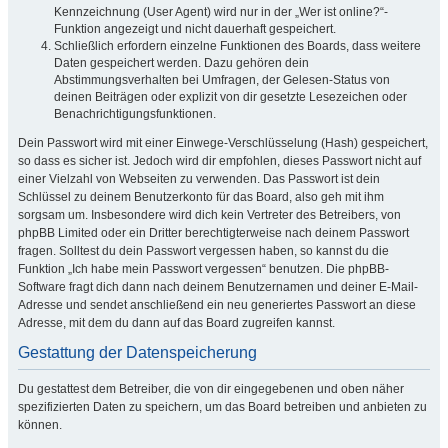
Kennzeichnung (User Agent) wird nur in der „Wer ist online?“-
Funktion angezeigt und nicht dauerhaft gespeichert.
Schließlich erfordern einzelne Funktionen des Boards, dass weitere
Daten gespeichert werden. Dazu gehören dein
Abstimmungsverhalten bei Umfragen, der Gelesen-Status von
deinen Beiträgen oder explizit von dir gesetzte Lesezeichen oder
Benachrichtigungsfunktionen.
Dein Passwort wird mit einer Einwege-Verschlüsselung (Hash) gespeichert,
so dass es sicher ist. Jedoch wird dir empfohlen, dieses Passwort nicht auf
einer Vielzahl von Webseiten zu verwenden. Das Passwort ist dein
Schlüssel zu deinem Benutzerkonto für das Board, also geh mit ihm
sorgsam um. Insbesondere wird dich kein Vertreter des Betreibers, von
phpBB Limited oder ein Dritter berechtigterweise nach deinem Passwort
fragen. Solltest du dein Passwort vergessen haben, so kannst du die
Funktion „Ich habe mein Passwort vergessen“ benutzen. Die phpBB-
Software fragt dich dann nach deinem Benutzernamen und deiner E-Mail-
Adresse und sendet anschließend ein neu generiertes Passwort an diese
Adresse, mit dem du dann auf das Board zugreifen kannst.
Gestattung der Datenspeicherung
Du gestattest dem Betreiber, die von dir eingegebenen und oben näher
spezifizierten Daten zu speichern, um das Board betreiben und anbieten zu
können.