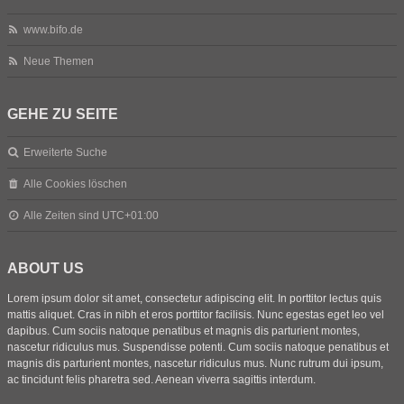
www.bifo.de
Neue Themen
GEHE ZU SEITE
Erweiterte Suche
Alle Cookies löschen
Alle Zeiten sind
UTC+01:00
ABOUT US
Lorem ipsum dolor sit amet, consectetur adipiscing elit. In porttitor lectus quis
mattis aliquet. Cras in nibh et eros porttitor facilisis. Nunc egestas eget leo vel
dapibus. Cum sociis natoque penatibus et magnis dis parturient montes,
nascetur ridiculus mus. Suspendisse potenti. Cum sociis natoque penatibus et
magnis dis parturient montes, nascetur ridiculus mus. Nunc rutrum dui ipsum,
ac tincidunt felis pharetra sed. Aenean viverra sagittis interdum.