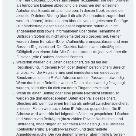
mehrere Cookies. Cookies sind kleine Textdateien, die dein Browser
als temporäre Dateien ablegt und die zwischen den einzelnen
Aufrufen des Boards erhalten bleiben. In diesen Cookies sind die
aktuelle ID deiner Sitzung (damit dir alle Seitenaufrufe zugeordnet
werden können), Informationen über die von dir gelesenen Beiträge
(zur Markierung dieser als gelesen/ungelesen; sofern du nicht
angemeldet bist) sowie Informationen über deine Teilnahme an
Umfragen (sofern du nicht angemeldet bist) gespeichert. Ferner
werden deine Benutzer-ID, ein Authentifizierungsschlüssel und eine
Session-ID gespeichert. Die Cookies haben standardmäßig eine
Gültigkeit von einem Jahr. Alle Cookies kannst du jederzeit über die
Funktion „Alle Cookies löschen“ löschen.
Weiterhin werden die Daten gespeichert, die du bei der
Registrierung, in deinem Profil oder deinem persönlichem Bereich
angibst. Für die Registrierung sind mindestens ein eindeutiger
Benutzername, eine E-Mail-Adresse und ein Passwort notwendig.
Wenn durch den Betreiber weitere Daten als notwendig festgelegt
wurden, so ist dies für dich vor deren Eingabe ersichtlich.
Wenn du einen Beitrag oder eine private Nachricht erstellst, so
werden die dort eingegebenen Daten ebenfalls gespeichert.
Gleiches gilt, wenn du einen Beitrag als Entwurf zwischenspeicherst.
In diesen Fällen wird auch deine IP-Adresse gespeichert. Die IP-
Adresse wird weiterhin bei folgenden Aktionen gespeichert: Löschen
und Ändern von Beiträgen (dazu zählen Private Nachrichten und
Umfragen), Änderungen an zentralen Profildaten (E-Mail-Adresse,
Kontoaktivierung, Benutzer-Passwort) und gescheiterte
Anmeldeversuche. Die von deinem Browser übermittelte Browser-