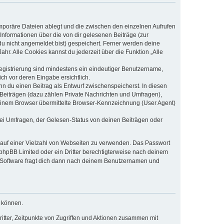
emporäre Dateien ablegt und die zwischen den einzelnen Aufrufen
 Informationen über die von dir gelesenen Beiträge (zur
du nicht angemeldet bist) gespeichert. Ferner werden deine
hr. Alle Cookies kannst du jederzeit über die Funktion „Alle
Registrierung sind mindestens ein eindeutiger Benutzername,
ch vor deren Eingabe ersichtlich.
nn du einen Beitrag als Entwurf zwischenspeicherst. In diesen
 Beiträgen (dazu zählen Private Nachrichten und Umfragen),
deinem Browser übermittelte Browser-Kennzeichnung (User Agent)
ei Umfragen, der Gelesen-Status von deinen Beiträgen oder
t auf einer Vielzahl von Webseiten zu verwenden. Das Passwort
 phpBB Limited oder ein Dritter berechtigterweise nach deinem
B-Software fragt dich dann nach deinem Benutzernamen und
u können.
itter, Zeitpunkte von Zugriffen und Aktionen zusammen mit