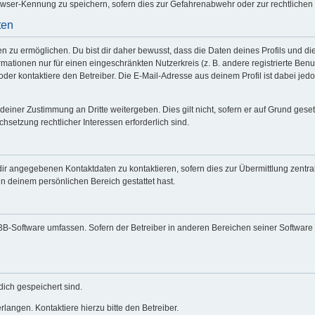
wser-Kennung zu speichern, sofern dies zur Gefahrenabwehr oder zur rechtlichen 
ten
zu ermöglichen. Du bist dir daher bewusst, dass die Daten deines Profils und die vo
mationen nur für einen eingeschränkten Nutzerkreis (z. B. andere registrierte Benu
er kontaktiere den Betreiber. Die E-Mail-Adresse aus deinem Profil ist dabei jed
deiner Zustimmung an Dritte weitergeben. Dies gilt nicht, sofern er auf Grund gese
chsetzung rechtlicher Interessen erforderlich sind.
dir angegebenen Kontaktdaten zu kontaktieren, sofern dies zur Übermittlung zentral
in deinem persönlichen Bereich gestattet hast.
hpBB-Software umfassen. Sofern der Betreiber in anderen Bereichen seiner Software
dich gespeichert sind.
langen. Kontaktiere hierzu bitte den Betreiber.