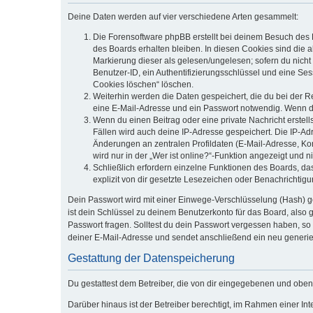
Deine Daten werden auf vier verschiedene Arten gesammelt:
Die Forensoftware phpBB erstellt bei deinem Besuch des 
des Boards erhalten bleiben. In diesen Cookies sind die a
Markierung dieser als gelesen/ungelesen; sofern du nicht
Benutzer-ID, ein Authentifizierungsschlüssel und eine Ses
Cookies löschen“ löschen.
Weiterhin werden die Daten gespeichert, die du bei der R
eine E-Mail-Adresse und ein Passwort notwendig. Wenn durc
Wenn du einen Beitrag oder eine private Nachricht erstell
Fällen wird auch deine IP-Adresse gespeichert. Die IP-A
Änderungen an zentralen Profildaten (E-Mail-Adresse, K
wird nur in der „Wer ist online?“-Funktion angezeigt und n
Schließlich erfordern einzelne Funktionen des Boards, d
explizit von dir gesetzte Lesezeichen oder Benachrichtig
Dein Passwort wird mit einer Einwege-Verschlüsselung (Hash) ge
ist dein Schlüssel zu deinem Benutzerkonto für das Board, also 
Passwort fragen. Solltest du dein Passwort vergessen haben, s
deiner E-Mail-Adresse und sendet anschließend ein neu generie
Gestattung der Datenspeicherung
Du gestattest dem Betreiber, die von dir eingegebenen und oben
Darüber hinaus ist der Betreiber berechtigt, im Rahmen einer I