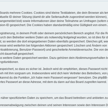
Boards mehrere Cookies. Cookies sind kleine Textdateien, die dein Browser als t
ktuelle ID deiner Sitzung (damit dir alle Seitenaufrufe zugeordnet werden können),
 angemeldet bist) sowie Informationen über deine Teilnahme an Umfragen (sofern 
sion-ID gespeichert. Die Cookies haben standardmäßig eine Gültigkeit von einem Ja
egistrierung, in deinem Profil oder deinem persönlichem Bereich angibst. Für die 
h den Betreiber weitere Daten als notwendig festgelegt wurden, so ist dies für di
st, so werden die dort eingegebenen Daten ebenfalls gespeichert. Gleiches gilt, we
dresse wird weiterhin bei folgenden Aktionen gespeichert: Löschen und Ändern von
ontoaktivierung, Benutzer-Passwort) und gescheiterte Anmeldeversuche. Die von 
icht dauerhaft gespeichert.
ass weitere Daten gespeichert werden. Dazu gehören dein Abstimmungsverhalten b
ungsfunktionen.
speichert, so dass es sicher ist. Jedoch wird dir empfohlen, dieses Passwort nich
geh mit ihm sorgsam um. Insbesondere wird dich kein Vertreter des Betreibers, von
o kannst du die Funktion „Ich habe mein Passwort vergessen“ benutzen. Die phpB
rtes Passwort an diese Adresse, mit dem du dann auf das Board zugreifen kannst.
 näher spezifizierten Daten zu speichern, um das Board betreiben und anbieten z
nteressenabwägung zwischen deinen und seinen Interessen sowie den Interessen Dr