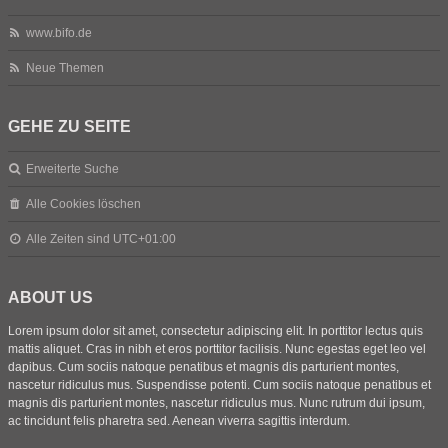
www.bifo.de
Neue Themen
GEHE ZU SEITE
Erweiterte Suche
Alle Cookies löschen
Alle Zeiten sind
UTC+01:00
ABOUT US
Lorem ipsum dolor sit amet, consectetur adipiscing elit. In porttitor lectus quis
mattis aliquet. Cras in nibh et eros porttitor facilisis. Nunc egestas eget leo vel
dapibus. Cum sociis natoque penatibus et magnis dis parturient montes,
nascetur ridiculus mus. Suspendisse potenti. Cum sociis natoque penatibus et
magnis dis parturient montes, nascetur ridiculus mus. Nunc rutrum dui ipsum,
ac tincidunt felis pharetra sed. Aenean viverra sagittis interdum.