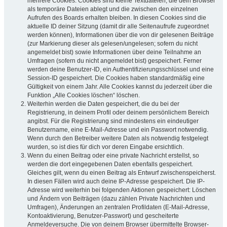
mehrere Cookies. Cookies sind kleine Textdateien, die dein Browser
als temporäre Dateien ablegt und die zwischen den einzelnen
Aufrufen des Boards erhalten bleiben. In diesen Cookies sind die
aktuelle ID deiner Sitzung (damit dir alle Seitenaufrufe zugeordnet
werden können), Informationen über die von dir gelesenen Beiträge
(zur Markierung dieser als gelesen/ungelesen; sofern du nicht
angemeldet bist) sowie Informationen über deine Teilnahme an
Umfragen (sofern du nicht angemeldet bist) gespeichert. Ferner
werden deine Benutzer-ID, ein Authentifizierungsschlüssel und eine
Session-ID gespeichert. Die Cookies haben standardmäßig eine
Gültigkeit von einem Jahr. Alle Cookies kannst du jederzeit über die
Funktion „Alle Cookies löschen“ löschen.
Weiterhin werden die Daten gespeichert, die du bei der
Registrierung, in deinem Profil oder deinem persönlichem Bereich
angibst. Für die Registrierung sind mindestens ein eindeutiger
Benutzername, eine E-Mail-Adresse und ein Passwort notwendig.
Wenn durch den Betreiber weitere Daten als notwendig festgelegt
wurden, so ist dies für dich vor deren Eingabe ersichtlich.
Wenn du einen Beitrag oder eine private Nachricht erstellst, so
werden die dort eingegebenen Daten ebenfalls gespeichert.
Gleiches gilt, wenn du einen Beitrag als Entwurf zwischenspeicherst.
In diesen Fällen wird auch deine IP-Adresse gespeichert. Die IP-
Adresse wird weiterhin bei folgenden Aktionen gespeichert: Löschen
und Ändern von Beiträgen (dazu zählen Private Nachrichten und
Umfragen), Änderungen an zentralen Profildaten (E-Mail-Adresse,
Kontoaktivierung, Benutzer-Passwort) und gescheiterte
Anmeldeversuche. Die von deinem Browser übermittelte Browser-