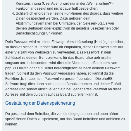
Kennzeichnung (User Agent) wird nur in der „Wer ist online?“-
Funktion angezeigt und nicht dauerhaft gespeichert.
Schließlich erfordern einzelne Funktionen des Boards, dass weitere
Daten gespeichert werden. Dazu gehören dein
Abstimmungsverhalten bei Umfragen, der Gelesen-Status von
deinen Beiträgen oder explizit von dir gesetzte Lesezeichen oder
Benachrichtigungsfunktionen.
Dein Passwort wird mit einer Einwege-Verschlüsselung (Hash) gespeichert,
so dass es sicher ist. Jedoch wird dir empfohlen, dieses Passwort nicht auf
einer Vielzahl von Webseiten zu verwenden. Das Passwort ist dein
Schlüssel zu deinem Benutzerkonto für das Board, also geh mit ihm
sorgsam um. Insbesondere wird dich kein Vertreter des Betreibers, von
phpBB Limited oder ein Dritter berechtigterweise nach deinem Passwort
fragen. Solltest du dein Passwort vergessen haben, so kannst du die
Funktion „Ich habe mein Passwort vergessen“ benutzen. Die phpBB-
Software fragt dich dann nach deinem Benutzernamen und deiner E-Mail-
Adresse und sendet anschließend ein neu generiertes Passwort an diese
Adresse, mit dem du dann auf das Board zugreifen kannst.
Gestattung der Datenspeicherung
Du gestattest dem Betreiber, die von dir eingegebenen und oben näher
spezifizierten Daten zu speichern, um das Board betreiben und anbieten zu
können.