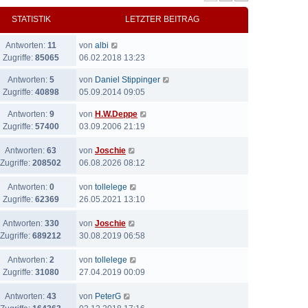
STATISTIK
LETZTER BEITRAG
Antworten:
11
von
albi
Zugriffe:
85065
06.02.2018 13:23
Antworten:
5
von
Daniel Stippinger
Zugriffe:
40898
05.09.2014 09:05
Antworten:
9
von
H.W.Deppe
Zugriffe:
57400
03.09.2006 21:19
Antworten:
63
von
Joschie
Zugriffe:
208502
06.08.2026 08:12
Antworten:
0
von
tollelege
Zugriffe:
62369
26.05.2021 13:10
Antworten:
330
von
Joschie
Zugriffe:
689212
30.08.2019 06:58
Antworten:
2
von
tollelege
Zugriffe:
31080
27.04.2019 00:09
Antworten:
43
von
PeterG