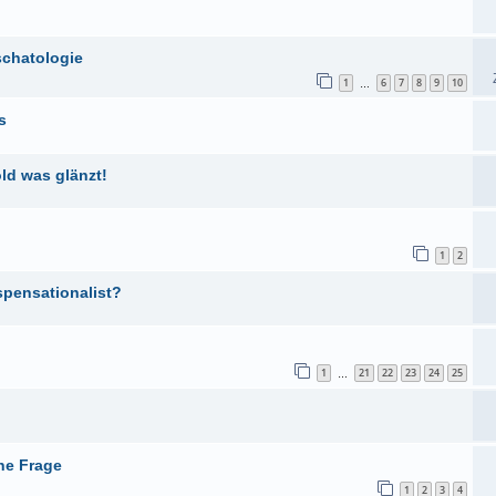
schatologie
1
6
7
8
9
10
…
s
old was glänzt!
1
2
spensationalist?
1
21
22
23
24
25
…
he Frage
1
2
3
4