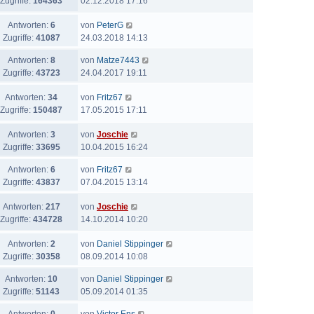
Zugriffe:
164363
02.12.2018 17:16
Antworten:
6
von
PeterG
Zugriffe:
41087
24.03.2018 14:13
Antworten:
8
von
Matze7443
Zugriffe:
43723
24.04.2017 19:11
Antworten:
34
von
Fritz67
Zugriffe:
150487
17.05.2015 17:11
Antworten:
3
von
Joschie
Zugriffe:
33695
10.04.2015 16:24
Antworten:
6
von
Fritz67
Zugriffe:
43837
07.04.2015 13:14
Antworten:
217
von
Joschie
Zugriffe:
434728
14.10.2014 10:20
Antworten:
2
von
Daniel Stippinger
Zugriffe:
30358
08.09.2014 10:08
Antworten:
10
von
Daniel Stippinger
Zugriffe:
51143
05.09.2014 01:35