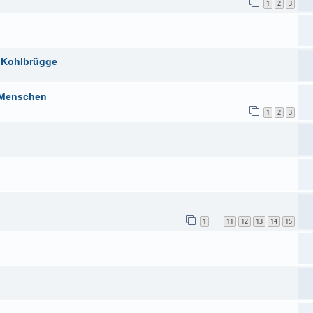
1
2
3
. Kohlbrügge
s Menschen
1
2
3
1
11
12
13
14
15
…