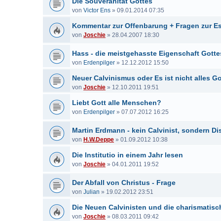
Die Souveränität Gottes
von
Victor Ens
»
09.01.2014 07:35
Kommentar zur Offenbarung + Fragen zur E
von
Joschie
»
28.04.2007 18:30
Hass - die meistgehasste Eigenschaft Gotte
von
Erdenpilger
»
12.12.2012 15:50
Neuer Calvinismus oder Es ist nicht alles G
von
Joschie
»
12.10.2011 19:51
Liebt Gott alle Menschen?
von
Erdenpilger
»
07.07.2012 16:25
Martin Erdmann - kein Calvinist, sondern Di
von
H.W.Deppe
»
01.09.2012 10:38
Die Institutio in einem Jahr lesen
von
Joschie
»
04.01.2011 19:52
Der Abfall von Christus - Frage
von
Julian
»
19.02.2012 23:51
Die Neuen Calvinisten und die charismatisc
von
Joschie
»
08.03.2011 09:42