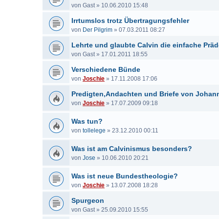
von
Gast
»
10.06.2010 15:48
Irrtumslos trotz Übertragungsfehler
von
Der Pilgrim
»
07.03.2011 08:27
Lehrte und glaubte Calvin die einfache Präd
von
Gast
»
17.01.2011 18:55
Verschiedene Bünde
von
Joschie
»
17.11.2008 17:06
Predigten,Andachten und Briefe von Johan
von
Joschie
»
17.07.2009 09:18
Was tun?
von
tollelege
»
23.12.2010 00:11
Was ist am Calvinismus besonders?
von
Jose
»
10.06.2010 20:21
Was ist neue Bundestheologie?
von
Joschie
»
13.07.2008 18:28
Spurgeon
von
Gast
»
25.09.2010 15:55