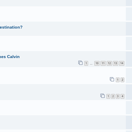
estination?
nes Calvin
1
10
11
12
13
14
…
1
2
1
2
3
4