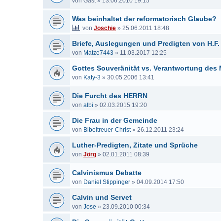
von
Gast
»
13.06.2010 19:15
Was beinhaltet der reformatorisch Glaube?
von
Joschie
»
25.06.2011 18:48
Briefe, Auslegungen und Predigten von H.F
von
Matze7443
»
11.03.2017 12:25
Gottes Souveränität vs. Verantwortung de
von
Katy-3
»
30.05.2006 13:41
Die Furcht des HERRN
von
albi
»
02.03.2015 19:20
Die Frau in der Gemeinde
von
Bibeltreuer-Christ
»
26.12.2011 23:24
Luther-Predigten, Zitate und Sprüche
von
Jörg
»
02.01.2011 08:39
Calvinismus Debatte
von
Daniel Stippinger
»
04.09.2014 17:50
Calvin und Servet
von
Jose
»
23.09.2010 00:34