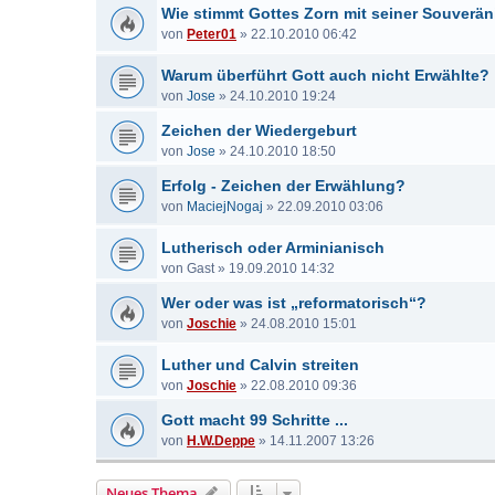
Wie stimmt Gottes Zorn mit seiner Souverän
von
Peter01
»
22.10.2010 06:42
Warum überführt Gott auch nicht Erwählte?
von
Jose
»
24.10.2010 19:24
Zeichen der Wiedergeburt
von
Jose
»
24.10.2010 18:50
Erfolg - Zeichen der Erwählung?
von
MaciejNogaj
»
22.09.2010 03:06
Lutherisch oder Arminianisch
von
Gast
»
19.09.2010 14:32
Wer oder was ist „reformatorisch“?
von
Joschie
»
24.08.2010 15:01
Luther und Calvin streiten
von
Joschie
»
22.08.2010 09:36
Gott macht 99 Schritte ...
von
H.W.Deppe
»
14.11.2007 13:26
Neues Thema