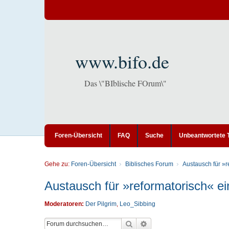
www.bifo.de
Das \"BIblische FOrum\"
Foren-Übersicht
FAQ
Suche
Unbeantwortete
Gehe zu:
Foren-Übersicht
Biblisches Forum
Austausch für »r
Austausch für »reformatorisch« ein
Moderatoren:
Der Pilgrim
,
Leo_Sibbing
Suche
Erweiterte Suche