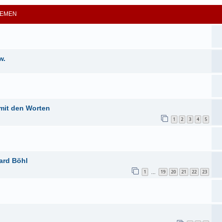
EMEN
w.
n
it den Worten
1
2
3
4
5
ard Böhl
1
19
20
21
22
23
…