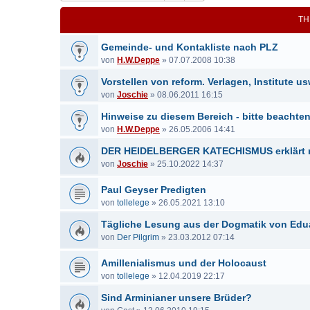
TH
Gemeinde- und Kontakliste nach PLZ
von
H.W.Deppe
»
07.07.2008 10:38
Vorstellen von reform. Verlagen, Institute us
von
Joschie
»
08.06.2011 16:15
Hinweise zu diesem Bereich - bitte beachte
von
H.W.Deppe
»
26.05.2006 14:41
DER HEIDELBERGER KATECHISMUS erklärt m
von
Joschie
»
25.10.2022 14:37
Paul Geyser Predigten
von
tollelege
»
26.05.2021 13:10
Tägliche Lesung aus der Dogmatik von Edu
von
Der Pilgrim
»
23.03.2012 07:14
Amillenialismus und der Holocaust
von
tollelege
»
12.04.2019 22:17
Sind Arminianer unsere Brüder?