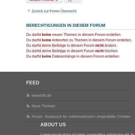
Zurück zur Foren-Übersicht
BERECHTIGUNGEN IN DIESEM FORUM
Du darfst
keine
neuen Themen in diesem Forum erstellen.
Du darfst
keine
Antworten zu Themen in diesem Forum erstellen.
Du darfst deine Beiträge in diesem Forum
nicht
ändern.
Du darfst deine Beiträge in diesem Forum
nicht
löschen.
Du darfst
keine
Dateianhänge in diesem Forum erstellen.
FEED
www.bifo.de
Neue Themen
Forum - Austausch für »reformatorisch« eingestellte Christen
ABOUT US
Lorem ipsum dolor sit amet, consectetur adipiscing elit. In p