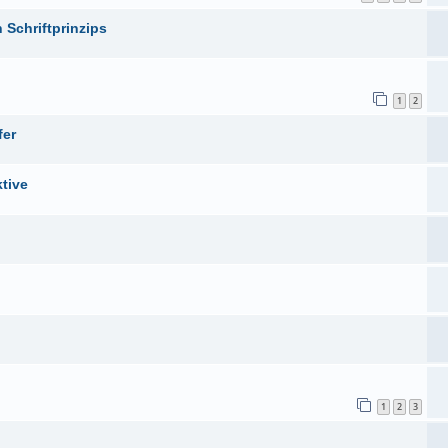
 Schriftprinzips
1
2
fer
ktive
1
2
3