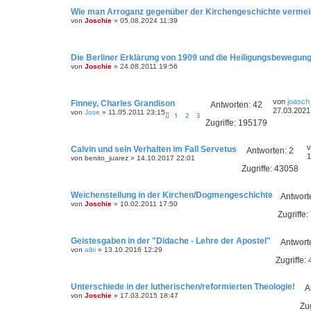
Wie man Arroganz gegenüber der Kirchengeschichte vermei
von
Joschie
»
05.08.2024 11:39
Die Berliner Erklärung von 1909 und die Heiligungsbewegung
von
Joschie
»
24.08.2011 19:56
von
joasch
Finney, Charles Grandison
Antworten:
42
27.03.2021
von
Jose
»
11.05.2011 23:15
1
2
3
Zugriffe:
195179
Calvin und sein Verhalten im Fall Servetus
Antworten:
2
1
von
benito_juarez
»
14.10.2017 22:01
Zugriffe:
43058
Weichenstellung in der Kirchen/Dogmengeschichte
Antwort
von
Joschie
»
10.02.2011 17:50
Zugriffe:
Geistesgaben in der "Didache - Lehre der Apostel"
Antwort
von
albi
»
13.10.2016 12:29
Zugriffe:
Unterschiede in der lutherischen/reformierten Theologie!
A
von
Joschie
»
17.03.2015 18:47
Zug