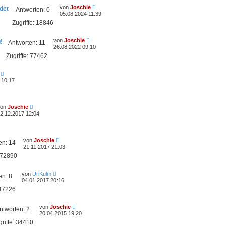
von
Joschie
det
Antworten:
0
05.08.2024 11:39
Zugriffe:
18846
von
Joschie
!
Antworten:
11
26.08.2022 09:10
Zugriffe:
77462
 10:17
von
Joschie
2.12.2017 12:04
von
Joschie
en:
14
21.11.2017 21:03
72890
von
UriKulm
en:
8
04.01.2017 20:16
47226
von
Joschie
ntworten:
2
20.04.2015 19:20
riffe:
34410