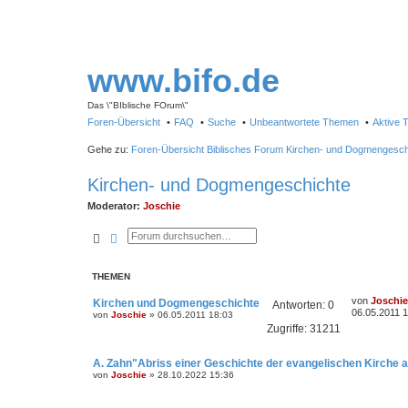
www.bifo.de
Das \"BIblische FOrum\"
Foren-Übersicht
FAQ
Suche
Unbeantwortete Themen
Aktive
Gehe zu:
Foren-Übersicht
Biblisches Forum
Kirchen- und Dogmengesch
Kirchen- und Dogmengeschichte
Moderator:
Joschie
Suche
Erweiterte Suche
THEMEN
von
Joschie
Kirchen und Dogmengeschichte
Antworten:
0
06.05.2011 
von
Joschie
»
06.05.2011 18:03
Zugriffe:
31211
A. Zahn"Abriss einer Geschichte der evangelischen Kirche 
von
Joschie
»
28.10.2022 15:36