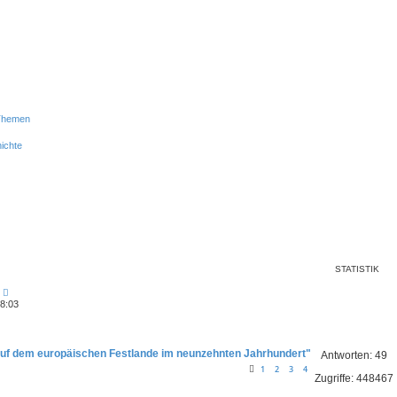
 Themen
ichte
STATISTIK
18:03
auf dem europäischen Festlande im neunzehnten Jahrhundert"
Antworten:
49
1
2
3
4
Zugriffe:
448467