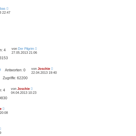
abas
3 22:47
von
Der Pilgrim
n:
4
27.05.2013 21:06
3153
von
Joschie
)
Antworten:
0
22.04.2013 19:40
Zugriffe:
62200
von
Joschie
n:
4
04.04.2013 10:23
9830
e
 20:08
9