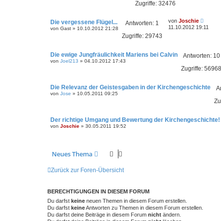
Zugriffe:
32476
von
Joschie
Die vergessene Flügel...
Antworten:
1
11.10.2012 19:11
von
Gast
»
10.10.2012 21:28
Zugriffe:
29743
Die ewige Jungfräulichkeit Mariens bei Calvin
Antworten:
10
von
Joel213
»
04.10.2012 17:43
Zugriffe:
5696
Die Relevanz der Geistesgaben in der Kirchengeschichte
A
von
Jose
»
10.05.2011 09:25
Zu
Der richtige Umgang und Bewertung der Kirchengeschichte!
von
Joschie
»
30.05.2011 19:52
Neues Thema
Zurück zur Foren-Übersicht
BERECHTIGUNGEN IN DIESEM FORUM
Du darfst
keine
neuen Themen in diesem Forum erstellen.
Du darfst
keine
Antworten zu Themen in diesem Forum erstellen.
Du darfst deine Beiträge in diesem Forum
nicht
ändern.