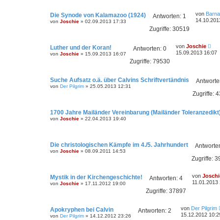
von
Barn
Die Synode von Kalamazoo (1924)
Antworten:
1
14.10.201
von
Joschie
»
02.09.2013 17:33
Zugriffe:
30519
von
Joschie
Luther und der Koran!
Antworten:
0
15.09.2013 16:07
von
Joschie
»
15.09.2013 16:07
Zugriffe:
79530
Suche Aufsatz o.ä. über Calvins Schriftvertändnis
Antworte
von
Der Pilgrim
»
25.05.2013 12:31
Zugriffe:
4
1700 Jahre Mailänder Vereinbarung (Mailänder Toleranzedikt
von
Joschie
»
22.04.2013 19:40
Die christologischen Kämpfe im 4./5. Jahrhundert
Antworte
von
Joschie
»
08.09.2011 14:53
Zugriffe:
3
von
Joschi
Mystik in der Kirchengeschichte!
Antworten:
4
11.01.2013
von
Joschie
»
17.11.2012 19:00
Zugriffe:
37897
von
Der Pilgrim
Apokryphen bei Calvin
Antworten:
2
15.12.2012 10:2
von
Der Pilgrim
»
14.12.2012 23:26