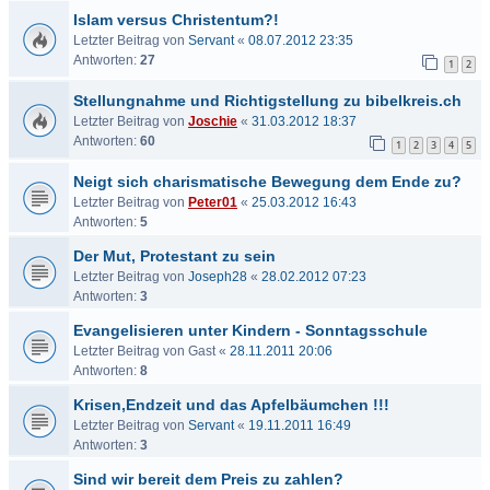
Islam versus Christentum?!
Letzter Beitrag von
Servant
«
08.07.2012 23:35
Antworten:
27
1
2
Stellungnahme und Richtigstellung zu bibelkreis.ch
Letzter Beitrag von
Joschie
«
31.03.2012 18:37
Antworten:
60
1
2
3
4
5
Neigt sich charismatische Bewegung dem Ende zu?
Letzter Beitrag von
Peter01
«
25.03.2012 16:43
Antworten:
5
Der Mut, Protestant zu sein
Letzter Beitrag von
Joseph28
«
28.02.2012 07:23
Antworten:
3
Evangelisieren unter Kindern - Sonntagsschule
Letzter Beitrag von
Gast
«
28.11.2011 20:06
Antworten:
8
Krisen,Endzeit und das Apfelbäumchen !!!
Letzter Beitrag von
Servant
«
19.11.2011 16:49
Antworten:
3
Sind wir bereit dem Preis zu zahlen?