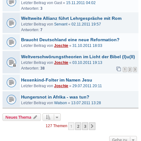
Letzter Beitrag von
Gast
«
15.11.2011 04:02
Antworten:
3
Weltweite Allianz führt Lehrgespräche mit Rom
Letzter Beitrag von
Servant
«
02.11.2011 19:57
Antworten:
7
Braucht Deutschland eine neue Reformation?
Letzter Beitrag von
Joschie
«
31.10.2011 18:03
Weltverschwörungstheorien im Licht der Bibel (I)u(II)
Letzter Beitrag von
Joschie
«
03.10.2011 19:13
Antworten:
38
1
2
3
Hexenkind-Folter im Namen Jesu
Letzter Beitrag von
Joschie
«
29.07.2011 20:11
Hungersnot in Afrika - was tun?
Letzter Beitrag von
Watson
«
13.07.2011 13:28
Neues Thema
1
2
3
Nächste
127 Themen
Gehe zu