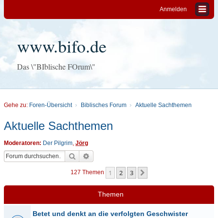
Anmelden
www.bifo.de
Das \"BIblische FOrum\"
Gehe zu:
Foren-Übersicht
Biblisches Forum
Aktuelle Sachthemen
Aktuelle Sachthemen
Moderatoren:
Der Pilgrim
,
Jörg
Suche
Erweiterte Suche
1
2
3
Nächste
127 Themen
Themen
Betet und denkt an die verfolgten Geschwister