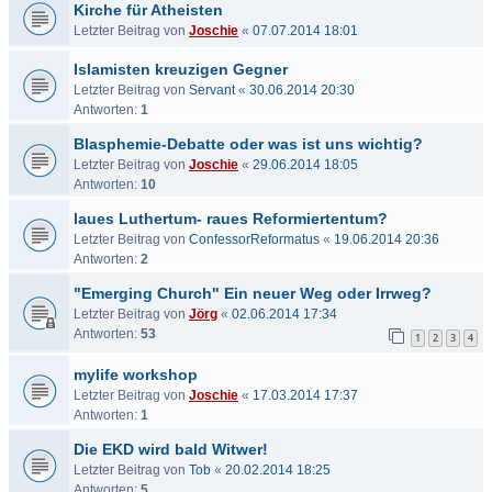
Kirche für Atheisten
Letzter Beitrag von
Joschie
«
07.07.2014 18:01
Islamisten kreuzigen Gegner
Letzter Beitrag von
Servant
«
30.06.2014 20:30
Antworten:
1
Blasphemie-Debatte oder was ist uns wichtig?
Letzter Beitrag von
Joschie
«
29.06.2014 18:05
Antworten:
10
laues Luthertum- raues Reformiertentum?
Letzter Beitrag von
ConfessorReformatus
«
19.06.2014 20:36
Antworten:
2
"Emerging Church" Ein neuer Weg oder Irrweg?
Letzter Beitrag von
Jörg
«
02.06.2014 17:34
Antworten:
53
1
2
3
4
mylife workshop
Letzter Beitrag von
Joschie
«
17.03.2014 17:37
Antworten:
1
Die EKD wird bald Witwer!
Letzter Beitrag von
Tob
«
20.02.2014 18:25
Antworten:
5