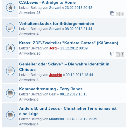
C.S.Lewis - A Bridge to Rome
Letzter Beitrag von
Servant
«
23.02.2013 20:42
Antworten:
25
1
2
Verhaltenskodex für Brüdergemeinden
Letzter Beitrag von
Servant
«
08.02.2013 21:44
Antworten:
4
Krass: ZDF-Zweiteiler "Karriere Gottes" (Käßmann)
Letzter Beitrag von
Jörg
«
23.12.2012 08:09
Antworten:
26
1
2
Genießer oder Sklave? – Die wahre Identität in
Christus
Letzter Beitrag von
Joschie
«
09.12.2012 18:44
Antworten:
3
Koranverbrennung - Terry Jones
Letzter Beitrag von
Gast
«
08.12.2012 16:15
Antworten:
6
Anders B. und Jesus - Christlicher Terrorismus ist
eine Lüge
Letzter Beitrag von
Manfred01
«
14.08.2012 19:35
Antworten:
4