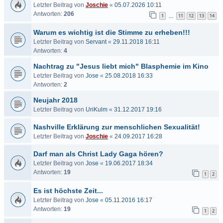
Letzter Beitrag von
Joschie
«
05.07.2026 10:11
Antworten:
206
1
11
12
13
14
…
Warum es wichtig ist die Stimme zu erheben!!!
Letzter Beitrag von
Servant
«
29.11.2018 16:11
Antworten:
4
Nachtrag zu "Jesus liebt mich" Blasphemie im Kino
Letzter Beitrag von
Jose
«
25.08.2018 16:33
Antworten:
2
Neujahr 2018
Letzter Beitrag von
UriKulm
«
31.12.2017 19:16
Nashville Erklärung zur menschlichen Sexualität!
Letzter Beitrag von
Joschie
«
24.09.2017 16:28
Darf man als Christ Lady Gaga hören?
Letzter Beitrag von
Jose
«
19.06.2017 18:34
Antworten:
19
1
2
Es ist höchste Zeit...
Letzter Beitrag von
Jose
«
05.11.2016 16:17
Antworten:
19
1
2