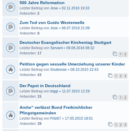
500 Jahre Reformation
Letzter Beitrag von
Jose
«
02.11.2016 19:33
Antworten:
2
Zum Tod von Guido Westerwelle
Letzter Beitrag von
Jose
«
06.07.2016 21:09
Antworten:
8
Deutscher Evangelischer Kirchentag Stuttgart
Letzter Beitrag von
Servant
«
09.06.2016 08:32
Antworten:
17
1
2
Petition gegen sexuelle Umerziehung unserer Kinder
Letzter Beitrag von
Snubnose
«
08.10.2015 22:43
Antworten:
43
1
2
3
Der Papst in Deutschland
Letzter Beitrag von
biggi
«
11.07.2015 12:29
Antworten:
15
1
2
Arche“ verlässt Bund Freikirchlicher
Pfingstgemeinden
Letzter Beitrag von
Fritz67
«
17.05.2015 18:01
Antworten:
39
1
2
3