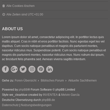
Alle Cookies löschen
Alle Zeiten sind
UTC+01:00
ABOUT US
Lorem ipsum dolor sit amet, consectetur adipiscing elit. In porttitor lectus quis
mattis aliquet. Cras in nibh et eros porttitor facilisis. Nunc egestas eget leo vel
dapibus. Cum sociis natoque penatibus et magnis dis parturient montes,
nascetur ridiculus mus. Suspendisse potenti. Cum sociis natoque penatibus et
magnis dis parturient montes, nascetur ridiculus mus. Nunc rutrum dui ipsum,
ac tincidunt felis pharetra sed. Aenean viverra sagittis interdum.
Gehe zu:
Foren-Übersicht
Biblisches Forum
Aktuelle Sachthemen
Powered by
phpBB
® Forum Software © phpBB Limited
Style we_clearblue created by
INVENTEA
&
Melvin García
Deutsche Übersetzung durch
phpBB.de
Datenschutz
|
Nutzungsbedingungen