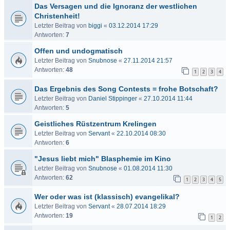
Das Versagen und die Ignoranz der westlichen
Christenheit!
Letzter Beitrag von
biggi
«
03.12.2014 17:29
Antworten:
7
Offen und undogmatisch
Letzter Beitrag von
Snubnose
«
27.11.2014 21:57
Antworten:
48
1
2
3
4
Das Ergebnis des Song Contests = frohe Botschaft?
Letzter Beitrag von
Daniel Stippinger
«
27.10.2014 11:44
Antworten:
5
Geistliches Rüstzentrum Krelingen
Letzter Beitrag von
Servant
«
22.10.2014 08:30
Antworten:
6
"Jesus liebt mich" Blasphemie im Kino
Letzter Beitrag von
Snubnose
«
01.08.2014 11:30
Antworten:
62
1
2
3
4
5
Wer oder was ist (klassisch) evangelikal?
Letzter Beitrag von
Servant
«
28.07.2014 18:29
Antworten:
19
1
2