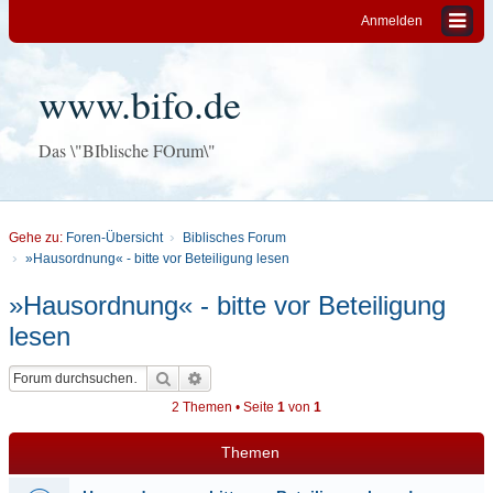
Anmelden
www.bifo.de
Das \"BIblische FOrum\"
Gehe zu:
Foren-Übersicht
Biblisches Forum
»Hausordnung« - bitte vor Beteiligung lesen
»Hausordnung« - bitte vor Beteiligung
lesen
Suche
Erweiterte Suche
2 Themen • Seite
1
von
1
Themen