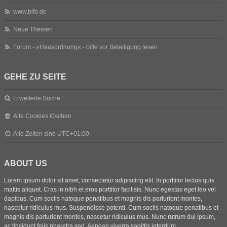
www.bifo.de
Neue Themen
Forum - »Hausordnung« - bitte vor Beteiligung lesen
GEHE ZU SEITE
Erweiterte Suche
Alle Cookies löschen
Alle Zeiten sind
UTC+01:00
ABOUT US
Lorem ipsum dolor sit amet, consectetur adipiscing elit. In porttitor lectus quis
mattis aliquet. Cras in nibh et eros porttitor facilisis. Nunc egestas eget leo vel
dapibus. Cum sociis natoque penatibus et magnis dis parturient montes,
nascetur ridiculus mus. Suspendisse potenti. Cum sociis natoque penatibus et
magnis dis parturient montes, nascetur ridiculus mus. Nunc rutrum dui ipsum,
ac tincidunt felis pharetra sed. Aenean viverra sagittis interdum.