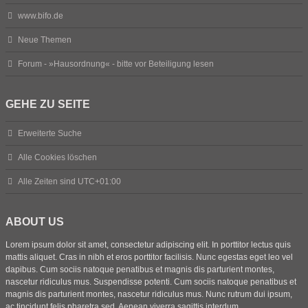
www.bifo.de
Neue Themen
Forum - »Hausordnung« - bitte vor Beteiligung lesen
GEHE ZU SEITE
Erweiterte Suche
Alle Cookies löschen
Alle Zeiten sind
UTC+01:00
ABOUT US
Lorem ipsum dolor sit amet, consectetur adipiscing elit. In porttitor lectus quis
mattis aliquet. Cras in nibh et eros porttitor facilisis. Nunc egestas eget leo vel
dapibus. Cum sociis natoque penatibus et magnis dis parturient montes,
nascetur ridiculus mus. Suspendisse potenti. Cum sociis natoque penatibus et
magnis dis parturient montes, nascetur ridiculus mus. Nunc rutrum dui ipsum,
ac tincidunt felis pharetra sed. Aenean viverra sagittis interdum.