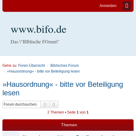
Anmelden
www.bifo.de
Das \"BIblische FOrum\"
Gehe zu:
Foren-Übersicht
Biblisches Forum
»Hausordnung« - bitte vor Beteiligung lesen
»Hausordnung« - bitte vor Beteiligung
lesen
Suche
Erweiterte Suche
2 Themen • Seite
1
von
1
Themen