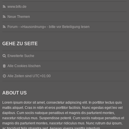
www.bifo.de
Neue Themen
Forum - »Hausordnung« - bitte vor Beteiligung lesen
GEHE ZU SEITE
Erweiterte Suche
Alle Cookies löschen
Alle Zeiten sind
UTC+01:00
ABOUT US
Lorem ipsum dolor sit amet, consectetur adipiscing elit. In porttitor lectus quis
mattis aliquet. Cras in nibh et eros porttitor facilisis. Nunc egestas eget leo vel
dapibus. Cum sociis natoque penatibus et magnis dis parturient montes,
nascetur ridiculus mus. Suspendisse potenti. Cum sociis natoque penatibus et
magnis dis parturient montes, nascetur ridiculus mus. Nunc rutrum dui ipsum,
ac tincidunt felis pharetra sed. Aenean viverra sagittis interdum.