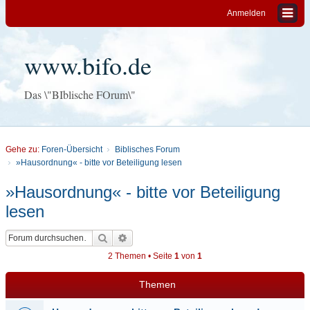
Anmelden
www.bifo.de
Das \"BIblische FOrum\"
Gehe zu:
Foren-Übersicht
Biblisches Forum
»Hausordnung« - bitte vor Beteiligung lesen
»Hausordnung« - bitte vor Beteiligung
lesen
Suche
Erweiterte Suche
2 Themen • Seite
1
von
1
Themen