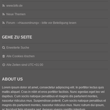
www.bifo.de
Neue Themen
Forum - »Hausordnung« - bitte vor Beteiligung lesen
GEHE ZU SEITE
Erweiterte Suche
Alle Cookies löschen
Alle Zeiten sind
UTC+01:00
ABOUT US
Lorem ipsum dolor sit amet, consectetur adipiscing elit. In porttitor lectus quis
mattis aliquet. Cras in nibh et eros porttitor facilisis. Nunc egestas eget leo vel
dapibus. Cum sociis natoque penatibus et magnis dis parturient montes,
nascetur ridiculus mus. Suspendisse potenti. Cum sociis natoque penatibus et
magnis dis parturient montes, nascetur ridiculus mus. Nunc rutrum dui ipsum,
ac tincidunt felis pharetra sed. Aenean viverra sagittis interdum.