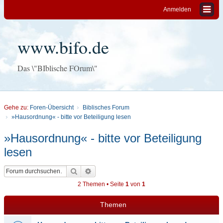
Anmelden
www.bifo.de
Das \"BIblische FOrum\"
Gehe zu:
Foren-Übersicht
Biblisches Forum
»Hausordnung« - bitte vor Beteiligung lesen
»Hausordnung« - bitte vor Beteiligung
lesen
Suche
Erweiterte Suche
2 Themen • Seite
1
von
1
Themen