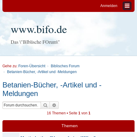
Anmelden
www.bifo.de
Das \"BIblische FOrum\"
Gehe zu:
Foren-Übersicht
Biblisches Forum
Betanien-Bücher, -Artikel und -Meldungen
Betanien-Bücher, -Artikel und -
Meldungen
Suche
Erweiterte Suche
16 Themen • Seite
1
von
1
Themen