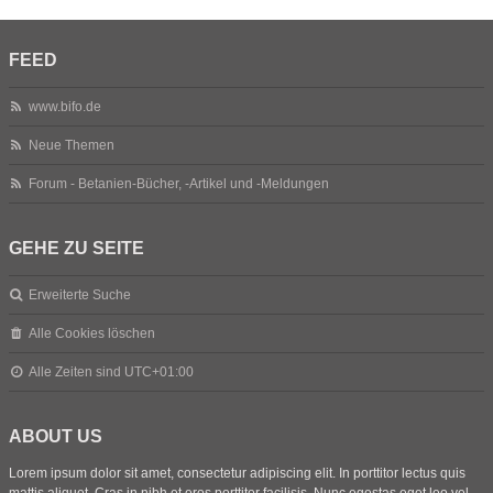
FEED
www.bifo.de
Neue Themen
Forum - Betanien-Bücher, -Artikel und -Meldungen
GEHE ZU SEITE
Erweiterte Suche
Alle Cookies löschen
Alle Zeiten sind
UTC+01:00
ABOUT US
Lorem ipsum dolor sit amet, consectetur adipiscing elit. In porttitor lectus quis