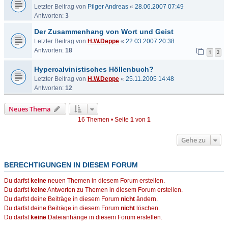
Letzter Beitrag von
Pilger Andreas
«
28.06.2007 07:49
Antworten:
3
Der Zusammenhang von Wort und Geist
Letzter Beitrag von
H.W.Deppe
«
22.03.2007 20:38
Antworten:
18
1
2
Hypercalvinistisches Höllenbuch?
Letzter Beitrag von
H.W.Deppe
«
25.11.2005 14:48
Antworten:
12
Neues Thema
16 Themen • Seite
1
von
1
Gehe zu
BERECHTIGUNGEN IN DIESEM FORUM
Du darfst
keine
neuen Themen in diesem Forum erstellen.
Du darfst
keine
Antworten zu Themen in diesem Forum erstellen.
Du darfst deine Beiträge in diesem Forum
nicht
ändern.
Du darfst deine Beiträge in diesem Forum
nicht
löschen.
Du darfst
keine
Dateianhänge in diesem Forum erstellen.