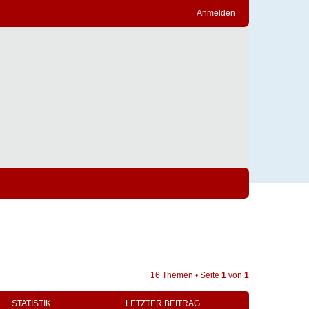
Anmelden
16 Themen • Seite
1
von
1
STATISTIK
LETZTER BEITRAG