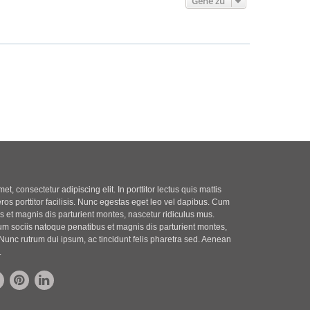
Gehe zu
t, consectetur adipiscing elit. In porttitor lectus quis mattis
eros porttitor facilisis. Nunc egestas eget leo vel dapibus. Cum
 et magnis dis parturient montes, nascetur ridiculus mus.
m sociis natoque penatibus et magnis dis parturient montes,
Nunc rutrum dui ipsum, ac tincidunt felis pharetra sed. Aenean
.