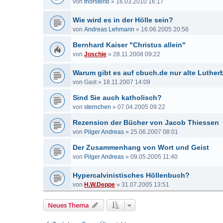
von
thorstenb
»
16.03.2010 16:17
Wie wird es in der Hölle sein?
von
Andreas Lehmann
»
16.06.2005 20:56
Bernhard Kaiser "Christus allein"
von
Joschie
»
28.11.2008 09:22
Warum gibt es auf cbuch.de nur alte Luther
von
Gast
»
18.11.2007 14:09
Sind Sie auch katholisch?
von
sternchen
»
07.04.2005 09:22
Rezension der Bücher von Jacob Thiessen
von
Pilger Andreas
»
25.06.2007 08:01
Der Zusammenhang von Wort und Geist
von
Pilger Andreas
»
09.05.2005 11:40
Hypercalvinistisches Höllenbuch?
von
H.W.Deppe
»
31.07.2005 13:51
Neues Thema