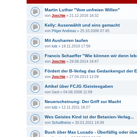
Martin Luther "Vom unfreien Willen"
von
Joschie
»
21.12.2016 18:32
Kelly: Auserwählt und eins gemacht
von
Pilger Andreas
»
25.10.2006 07:45
Mit Ausharren laufen
von
lutz
»
19.11.2010 17:56
Francis Schaeffer "Wie können wir denn le
von
Joschie
»
29.08.2014 19:47
Fördert der B-Verlag das Gedankengut der
von
Joschie
»
27.04.2013 12:09
Artikel über FCJG /Geistesgaben
von
Gast
»
04.08.2006 11:09
Neuerscheinung: Der Griff zur Macht
von
lutz
»
12.11.2011 18:27
Wes Geistes Kind ist der Betanien-Verlag...
von
Schultheiss
»
30.01.2011 19:39
Buch über Max Lucado - Überfällig oder übe