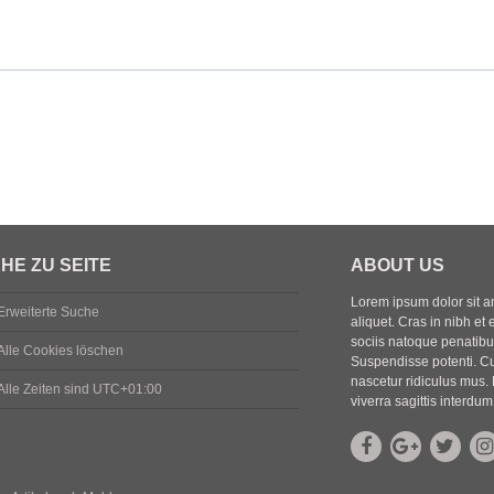
HE ZU SEITE
ABOUT US
Lorem ipsum dolor sit ame
Erweiterte Suche
aliquet. Cras in nibh et 
sociis natoque penatibus
Alle Cookies löschen
Suspendisse potenti. Cu
nascetur ridiculus mus. 
Alle Zeiten sind
UTC+01:00
viverra sagittis interdum