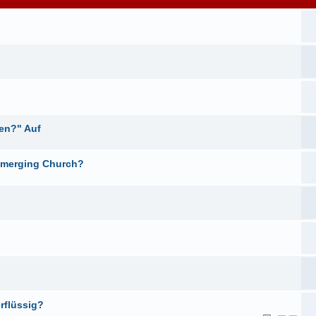
ben?" Auf
 Emerging Church?
rflüssig?