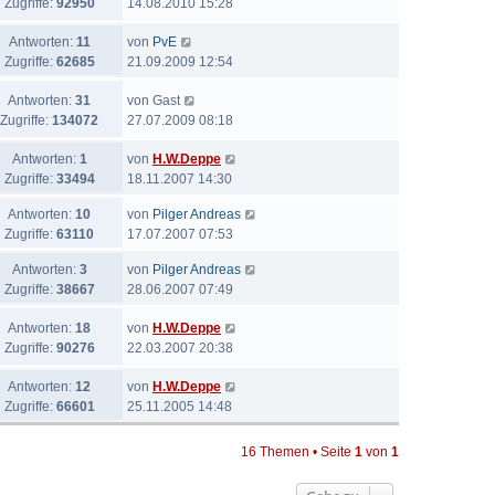
Zugriffe:
92950
14.08.2010 15:28
Antworten:
11
von
PvE
Zugriffe:
62685
21.09.2009 12:54
Antworten:
31
von
Gast
Zugriffe:
134072
27.07.2009 08:18
Antworten:
1
von
H.W.Deppe
Zugriffe:
33494
18.11.2007 14:30
Antworten:
10
von
Pilger Andreas
Zugriffe:
63110
17.07.2007 07:53
Antworten:
3
von
Pilger Andreas
Zugriffe:
38667
28.06.2007 07:49
Antworten:
18
von
H.W.Deppe
Zugriffe:
90276
22.03.2007 20:38
Antworten:
12
von
H.W.Deppe
Zugriffe:
66601
25.11.2005 14:48
16 Themen • Seite
1
von
1