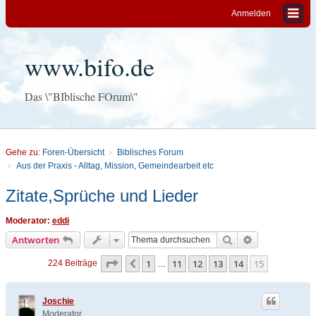
Anmelden
www.bifo.de
Das \"BIblische FOrum\"
Gehe zu:
Foren-Übersicht
Biblisches Forum
Aus der Praxis - Alltag, Mission, Gemeindearbeit etc
Zitate,Sprüche und Lieder
Moderator:
eddi
Suche
Erweiterte Su
Antworten
Seite
15
von
15
1
11
12
13
14
15
Vorherige
224 Beiträge
…
Joschie
Moderator