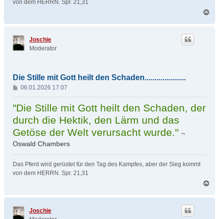
von dem HERRN. Spr. 21,31
N
a
c
h
Joschie
o
Moderator
b
e
n
Die Stille mit Gott heilt den Schaden.....................
B
06.01.2026 17:07
e
i
"Die Stille mit Gott heilt den Schaden, der
t
durch die Hektik, den Lärm und das
r
Getöse der Welt verursacht wurde."
a
~
g
Oswald Chambers
Das Pferd wird gerüstet für den Tag des Kampfes, aber der Sieg kommt
von dem HERRN. Spr. 21,31
N
a
c
h
Joschie
o