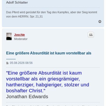
g
Adolf Schlatter
Das Pferd wird gerüstet für den Tag des Kampfes, aber der Sieg kommt
von dem HERRN. Spr. 21,31
N
a
c
h
Joschie
o
Moderator
b
e
n
Eine größere Absurdität ist kaum vorstellbar als
..........
B
05.08.2026 08:56
e
i
"Eine größere Absurdität ist kaum
t
vorstellbar als ein griesgrämiger,
r
hartherziger, habgieriger, stolzer und
a
g
boshafter Christ."
Jonathan Edwards