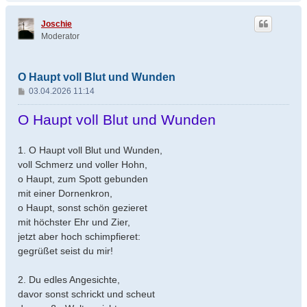
c
h
Joschie
o
Moderator
b
e
n
O Haupt voll Blut und Wunden
B
03.04.2026 11:14
e
i
O Haupt voll Blut und Wunden
t
r
1. O Haupt voll Blut und Wunden,
a
voll Schmerz und voller Hohn,
g
o Haupt, zum Spott gebunden
mit einer Dornenkron,
o Haupt, sonst schön gezieret
mit höchster Ehr und Zier,
jetzt aber hoch schimpfieret:
gegrüßet seist du mir!
2. Du edles Angesichte,
davor sonst schrickt und scheut