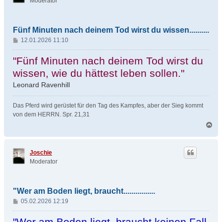
Moderator
b
e
n
Fünf Minuten nach deinem Tod wirst du wissen..........
B
12.01.2026 11:10
e
i
"Fünf Minuten nach deinem Tod wirst du
t
wissen, wie du hättest leben sollen."
r
Leonard Ravenhill
a
g
Das Pferd wird gerüstet für den Tag des Kampfes, aber der Sieg kommt
von dem HERRN. Spr. 21,31
N
a
c
h
Joschie
o
Moderator
b
e
n
"Wer am Boden liegt, braucht................
B
05.02.2026 12:19
e
i
"Wer am Boden liegt, braucht keinen Fall