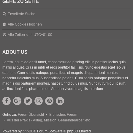
GEHE ZU SEITE
Erweiterte Suche
Alle Cookies löschen
Alle Zeiten sind
UTC+01:00
ABOUT US
Lorem ipsum dolor sit amet, consectetur adipiscing elit. In porttitor lectus quis
mattis aliquet. Cras in nibh et eros porttitor facilisis. Nunc egestas eget leo vel
dapibus. Cum sociis natoque penatibus et magnis dis parturient montes,
nascetur ridiculus mus. Suspendisse potenti. Cum sociis natoque penatibus et
magnis dis parturient montes, nascetur ridiculus mus. Nunc rutrum dui ipsum,
ac tincidunt felis pharetra sed. Aenean viverra sagittis interdum.
Gehe zu:
Foren-Übersicht
Biblisches Forum
Aus der Praxis - Alltag, Mission, Gemeindearbeit etc
Powered by
phpBB
® Forum Software © phpBB Limited