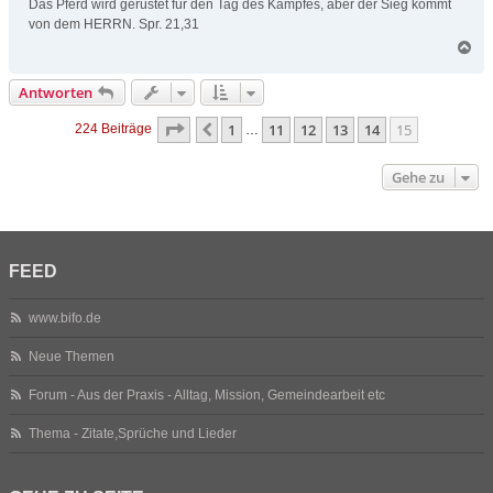
Das Pferd wird gerüstet für den Tag des Kampfes, aber der Sieg kommt
von dem HERRN. Spr. 21,31
N
a
c
Antworten
h
o
Seite
15
von
15
1
11
12
13
14
15
Vorherige
224 Beiträge
…
b
e
n
Gehe zu
FEED
www.bifo.de
Neue Themen
Forum - Aus der Praxis - Alltag, Mission, Gemeindearbeit etc
Thema - Zitate,Sprüche und Lieder