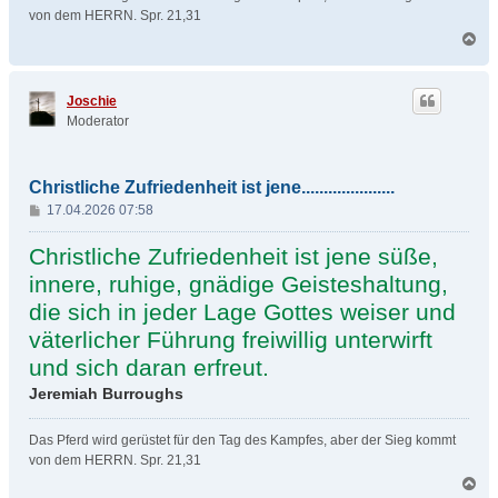
von dem HERRN. Spr. 21,31
N
a
c
h
Joschie
o
Moderator
b
e
n
Christliche Zufriedenheit ist jene.....................
B
17.04.2026 07:58
e
i
Christliche Zufriedenheit ist jene süße,
t
innere, ruhige, gnädige Geisteshaltung,
r
die sich in jeder Lage Gottes weiser und
a
g
väterlicher Führung freiwillig unterwirft
und sich daran erfreut.
Jeremiah Burroughs
Das Pferd wird gerüstet für den Tag des Kampfes, aber der Sieg kommt
von dem HERRN. Spr. 21,31
N