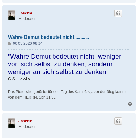
a
c
h
Joschie
o
Moderator
b
e
n
Wahre Demut bedeutet nicht............
B
06.05.2026 08:24
e
i
"Wahre Demut bedeutet nicht, weniger
t
von sich selbst zu denken, sondern
r
weniger an sich selbst zu denken"
a
g
C.S. Lewis
Das Pferd wird gerüstet für den Tag des Kampfes, aber der Sieg kommt
von dem HERRN. Spr. 21,31
N
a
c
h
Joschie
o
Moderator
b
e