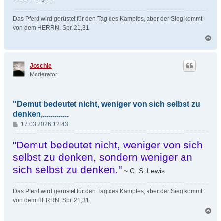
Das Pferd wird gerüstet für den Tag des Kampfes, aber der Sieg kommt
von dem HERRN. Spr. 21,31
N
a
c
h
Joschie
o
Moderator
b
e
n
"Demut bedeutet nicht, weniger von sich selbst zu
denken,.............
B
17.03.2026 12:43
e
i
"Demut bedeutet nicht, weniger von sich
t
selbst zu denken, sondern weniger an
r
sich selbst zu denken."
a
~ C. S. Lewis
g
Das Pferd wird gerüstet für den Tag des Kampfes, aber der Sieg kommt
von dem HERRN. Spr. 21,31
N
a