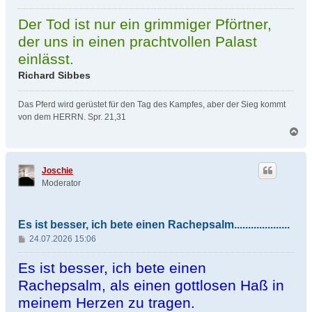
e
i
Der Tod ist nur ein grimmiger Pförtner,
t
der uns in einen prachtvollen Palast
r
einlässt.
a
g
Richard Sibbes
Das Pferd wird gerüstet für den Tag des Kampfes, aber der Sieg kommt
von dem HERRN. Spr. 21,31
N
a
c
h
Joschie
o
Moderator
b
e
n
Es ist besser, ich bete einen Rachepsalm....................
B
24.07.2026 15:06
e
i
Es ist besser, ich bete einen
t
Rachepsalm, als einen gottlosen Haß in
r
meinem Herzen zu tragen.
a