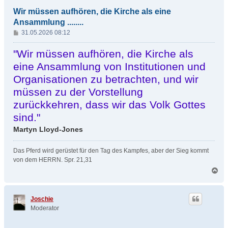
n
Wir müssen aufhören, die Kirche als eine
Ansammlung ........
B
31.05.2026 08:12
e
i
"Wir müssen aufhören, die Kirche als
t
eine Ansammlung von Institutionen und
r
Organisationen zu betrachten, und wir
a
g
müssen zu der Vorstellung
zurückkehren, dass wir das Volk Gottes
sind."
Martyn Lloyd-Jones
Das Pferd wird gerüstet für den Tag des Kampfes, aber der Sieg kommt
von dem HERRN. Spr. 21,31
N
a
c
h
Joschie
o
Moderator
b
e
n