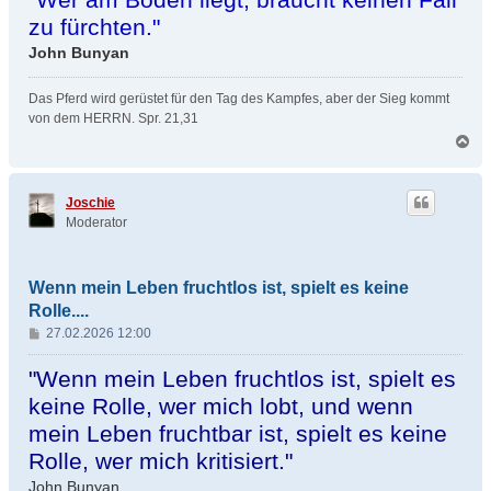
t
zu fürchten."
r
John Bunyan
a
g
Das Pferd wird gerüstet für den Tag des Kampfes, aber der Sieg kommt
von dem HERRN. Spr. 21,31
N
a
c
h
Joschie
o
Moderator
b
e
n
Wenn mein Leben fruchtlos ist, spielt es keine
Rolle....
B
27.02.2026 12:00
e
i
"Wenn mein Leben fruchtlos ist, spielt es
t
keine Rolle, wer mich lobt, und wenn
r
mein Leben fruchtbar ist, spielt es keine
a
g
Rolle, wer mich kritisiert."
John Bunyan