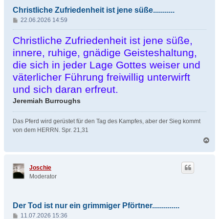
Christliche Zufriedenheit ist jene süße...........
B
22.06.2026 14:59
e
i
Christliche Zufriedenheit ist jene süße,
t
innere, ruhige, gnädige Geisteshaltung,
r
die sich in jeder Lage Gottes weiser und
a
g
väterlicher Führung freiwillig unterwirft
und sich daran erfreut.
Jeremiah Burroughs
Das Pferd wird gerüstet für den Tag des Kampfes, aber der Sieg kommt
von dem HERRN. Spr. 21,31
N
a
c
h
Joschie
o
Moderator
b
e
n
Der Tod ist nur ein grimmiger Pförtner..............
B
11.07.2026 15:36