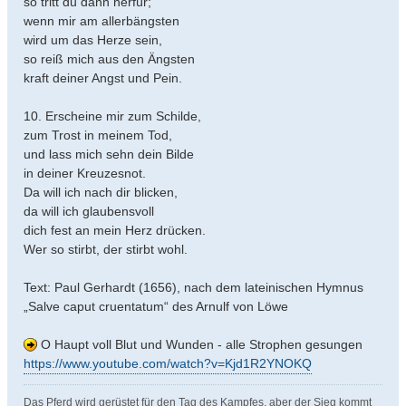
so tritt du dann herfür;
wenn mir am allerbängsten
wird um das Herze sein,
so reiß mich aus den Ängsten
kraft deiner Angst und Pein.
10. Erscheine mir zum Schilde,
zum Trost in meinem Tod,
und lass mich sehn dein Bilde
in deiner Kreuzesnot.
Da will ich nach dir blicken,
da will ich glaubensvoll
dich fest an mein Herz drücken.
Wer so stirbt, der stirbt wohl.
Text: Paul Gerhardt (1656), nach dem lateinischen Hymnus
„Salve caput cruentatum“ des Arnulf von Löwe
O Haupt voll Blut und Wunden - alle Strophen gesungen
https://www.youtube.com/watch?v=Kjd1R2YNOKQ
Das Pferd wird gerüstet für den Tag des Kampfes, aber der Sieg kommt