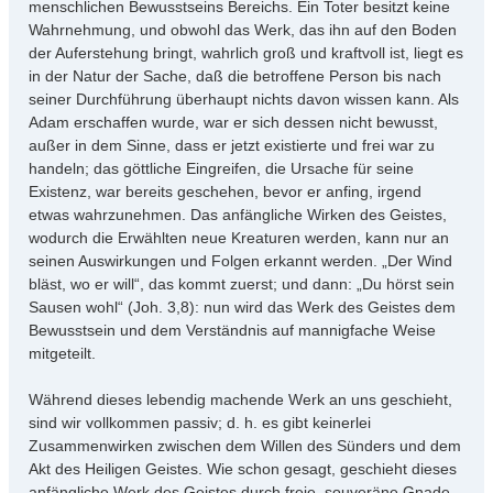
menschlichen Bewusstseins Bereichs. Ein Toter besitzt keine
Wahrnehmung, und obwohl das Werk, das ihn auf den Boden
der Auferstehung bringt, wahrlich groß und kraftvoll ist, liegt es
in der Natur der Sache, daß die betroffene Person bis nach
seiner Durchführung überhaupt nichts davon wissen kann. Als
Adam erschaffen wurde, war er sich dessen nicht bewusst,
außer in dem Sinne, dass er jetzt existierte und frei war zu
handeln; das göttliche Eingreifen, die Ursache für seine
Existenz, war bereits geschehen, bevor er anfing, irgend
etwas wahrzunehmen. Das anfängliche Wirken des Geistes,
wodurch die Erwählten neue Kreaturen werden, kann nur an
seinen Auswirkungen und Folgen erkannt werden. „Der Wind
bläst, wo er will“, das kommt zuerst; und dann: „Du hörst sein
Sausen wohl“ (Joh. 3,8): nun wird das Werk des Geistes dem
Bewusstsein und dem Verständnis auf mannigfache Weise
mitgeteilt.
Während dieses lebendig machende Werk an uns geschieht,
sind wir vollkommen passiv; d. h. es gibt keinerlei
Zusammenwirken zwischen dem Willen des Sünders und dem
Akt des Heiligen Geistes. Wie schon gesagt, geschieht dieses
anfängliche Werk des Geistes durch freie, souveräne Gnade