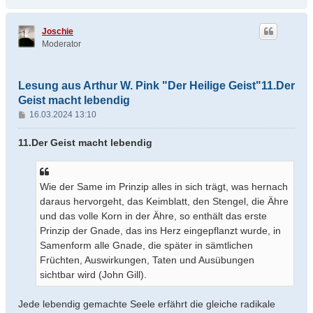
a
c
h
Joschie
o
Moderator
b
e
n
Lesung aus Arthur W. Pink "Der Heilige Geist"11.Der
Geist macht lebendig
B
16.03.2024 13:10
e
i
11.Der Geist macht lebendig
t
r
a
Wie der Same im Prinzip alles in sich trägt, was hernach
g
daraus hervorgeht, das Keimblatt, den Stengel, die Ähre
und das volle Korn in der Ähre, so enthält das erste
Prinzip der Gnade, das ins Herz eingepflanzt wurde, in
Samenform alle Gnade, die später in sämtlichen
Früchten, Auswirkungen, Taten und Ausübungen
sichtbar wird (John Gill).
Jede lebendig gemachte Seele erfährt die gleiche radikale