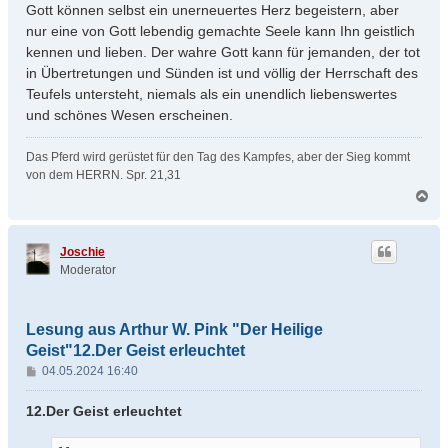
Gott können selbst ein unerneuertes Herz begeistern, aber
nur eine von Gott lebendig gemachte Seele kann Ihn geistlich
kennen und lieben. Der wahre Gott kann für jemanden, der tot
in Übertretungen und Sünden ist und völlig der Herrschaft des
Teufels untersteht, niemals als ein unendlich liebenswertes
und schönes Wesen erscheinen.
Das Pferd wird gerüstet für den Tag des Kampfes, aber der Sieg kommt
von dem HERRN. Spr. 21,31
N
a
c
h
Joschie
o
Moderator
b
e
n
Lesung aus Arthur W. Pink "Der Heilige
Geist"12.Der Geist erleuchtet
B
04.05.2024 16:40
e
i
12.Der Geist erleuchtet
t
r