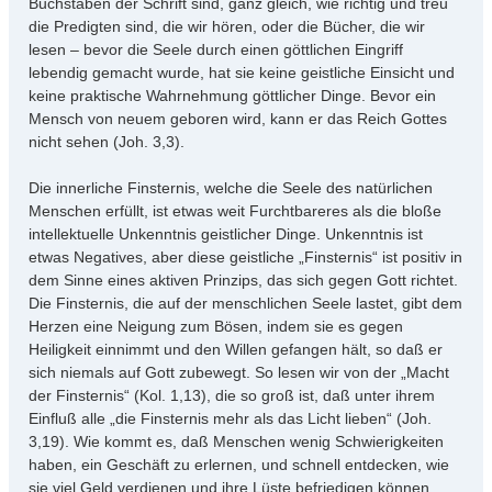
Buchstaben der Schrift sind, ganz gleich, wie richtig und treu
die Predigten sind, die wir hören, oder die Bücher, die wir
lesen – bevor die Seele durch einen göttlichen Eingriff
lebendig gemacht wurde, hat sie keine geistliche Einsicht und
keine praktische Wahrnehmung göttlicher Dinge. Bevor ein
Mensch von neuem geboren wird, kann er das Reich Gottes
nicht sehen (Joh. 3,3).
Die innerliche Finsternis, welche die Seele des natürlichen
Menschen erfüllt, ist etwas weit Furchtbareres als die bloße
intellektuelle Unkenntnis geistlicher Dinge. Unkenntnis ist
etwas Negatives, aber diese geistliche „Finsternis“ ist positiv in
dem Sinne eines aktiven Prinzips, das sich gegen Gott richtet.
Die Finsternis, die auf der menschlichen Seele lastet, gibt dem
Herzen eine Neigung zum Bösen, indem sie es gegen
Heiligkeit einnimmt und den Willen gefangen hält, so daß er
sich niemals auf Gott zubewegt. So lesen wir von der „Macht
der Finsternis“ (Kol. 1,13), die so groß ist, daß unter ihrem
Einfluß alle „die Finsternis mehr als das Licht lieben“ (Joh.
3,19). Wie kommt es, daß Menschen wenig Schwierigkeiten
haben, ein Geschäft zu erlernen, und schnell entdecken, wie
sie viel Geld verdienen und ihre Lüste befriedigen können,