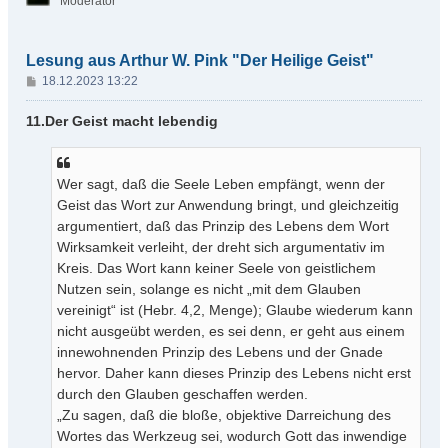
Moderator
b
e
n
Lesung aus Arthur W. Pink "Der Heilige Geist"
B
18.12.2023 13:22
e
i
11.Der Geist macht lebendig
t
r
a
Wer sagt, daß die Seele Leben empfängt, wenn der
g
Geist das Wort zur Anwendung bringt, und gleichzeitig
argumentiert, daß das Prinzip des Lebens dem Wort
Wirksamkeit verleiht, der dreht sich argumentativ im
Kreis. Das Wort kann keiner Seele von geistlichem
Nutzen sein, solange es nicht „mit dem Glauben
vereinigt“ ist (Hebr. 4,2, Menge); Glaube wiederum kann
nicht ausgeübt werden, es sei denn, er geht aus einem
innewohnenden Prinzip des Lebens und der Gnade
hervor. Daher kann dieses Prinzip des Lebens nicht erst
durch den Glauben geschaffen werden.
„Zu sagen, daß die bloße, objektive Darreichung des
Wortes das Werkzeug sei, wodurch Gott das inwendige