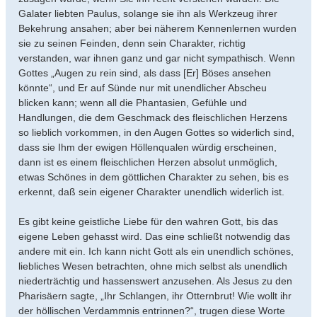
Galater liebten Paulus, solange sie ihn als Werkzeug ihrer
Bekehrung ansahen; aber bei näherem Kennenlernen wurden
sie zu seinen Feinden, denn sein Charakter, richtig
verstanden, war ihnen ganz und gar nicht sympathisch. Wenn
Gottes „Augen zu rein sind, als dass [Er] Böses ansehen
könnte“, und Er auf Sünde nur mit unendlicher Abscheu
blicken kann; wenn all die Phantasien, Gefühle und
Handlungen, die dem Geschmack des fleischlichen Herzens
so lieblich vorkommen, in den Augen Gottes so widerlich sind,
dass sie Ihm der ewigen Höllenqualen würdig erscheinen,
dann ist es einem fleischlichen Herzen absolut unmöglich,
etwas Schönes in dem göttlichen Charakter zu sehen, bis es
erkennt, daß sein eigener Charakter unendlich widerlich ist.
Es gibt keine geistliche Liebe für den wahren Gott, bis das
eigene Leben gehasst wird. Das eine schließt notwendig das
andere mit ein. Ich kann nicht Gott als ein unendlich schönes,
liebliches Wesen betrachten, ohne mich selbst als unendlich
niederträchtig und hassenswert anzusehen. Als Jesus zu den
Pharisäern sagte, „Ihr Schlangen, ihr Otternbrut! Wie wollt ihr
der höllischen Verdammnis entrinnen?“, trugen diese Worte