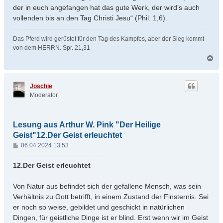
der in euch angefangen hat das gute Werk, der wird’s auch
vollenden bis an den Tag Christi Jesu“ (Phil. 1,6).
Das Pferd wird gerüstet für den Tag des Kampfes, aber der Sieg kommt
von dem HERRN. Spr. 21,31
N
a
c
h
Joschie
o
Moderator
b
e
n
Lesung aus Arthur W. Pink "Der Heilige
Geist"12.Der Geist erleuchtet
B
06.04.2024 13:53
e
i
12.Der Geist erleuchtet
t
r
Von Natur aus befindet sich der gefallene Mensch, was sein
a
Verhältnis zu Gott betrifft, in einem Zustand der Finsternis. Sei
g
er noch so weise, gebildet und geschickt in natürlichen
Dingen, für geistliche Dinge ist er blind. Erst wenn wir im Geist