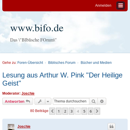
Anmelden
www.bifo.de
Das \"BIblische FOrum\"
Gehe zu:
Foren-Übersicht
Biblisches Forum
Bücher und Medien
Lesung aus Arthur W. Pink "Der Heilige
Geist"
Moderator:
Joschie
Suche
Erweiterte Su
Antworten
1
2
3
4
5
6
Vorherige
Nächste
80 Beiträge
Joschie