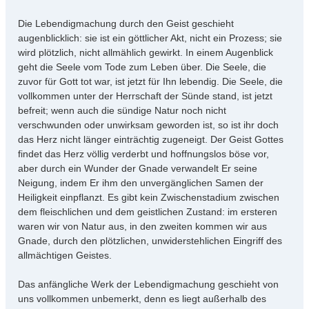
t
r
Die Lebendigmachung durch den Geist geschieht
a
augenblicklich: sie ist ein göttlicher Akt, nicht ein Prozess; sie
g
wird plötzlich, nicht allmählich gewirkt. In einem Augenblick
geht die Seele vom Tode zum Leben über. Die Seele, die
zuvor für Gott tot war, ist jetzt für Ihn lebendig. Die Seele, die
vollkommen unter der Herrschaft der Sünde stand, ist jetzt
befreit; wenn auch die sündige Natur noch nicht
verschwunden oder unwirksam geworden ist, so ist ihr doch
das Herz nicht länger einträchtig zugeneigt. Der Geist Gottes
findet das Herz völlig verderbt und hoffnungslos böse vor,
aber durch ein Wunder der Gnade verwandelt Er seine
Neigung, indem Er ihm den unvergänglichen Samen der
Heiligkeit einpflanzt. Es gibt kein Zwischenstadium zwischen
dem fleischlichen und dem geistlichen Zustand: im ersteren
waren wir von Natur aus, in den zweiten kommen wir aus
Gnade, durch den plötzlichen, unwiderstehlichen Eingriff des
allmächtigen Geistes.
Das anfängliche Werk der Lebendigmachung geschieht von
uns vollkommen unbemerkt, denn es liegt außerhalb des