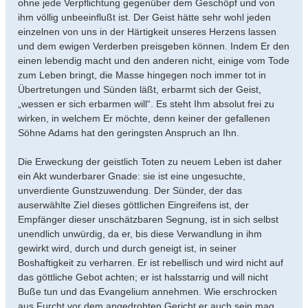
ohne jede Verpflichtung gegenüber dem Geschöpf und von
ihm völlig unbeeinflußt ist. Der Geist hätte sehr wohl jeden
einzelnen von uns in der Härtigkeit unseres Herzens lassen
und dem ewigen Verderben preisgeben können. Indem Er den
einen lebendig macht und den anderen nicht, einige vom Tode
zum Leben bringt, die Masse hingegen noch immer tot in
Übertretungen und Sünden läßt, erbarmt sich der Geist,
„wessen er sich erbarmen will“. Es steht Ihm absolut frei zu
wirken, in welchem Er möchte, denn keiner der gefallenen
Söhne Adams hat den geringsten Anspruch an Ihn.
Die Erweckung der geistlich Toten zu neuem Leben ist daher
ein Akt wunderbarer Gnade: sie ist eine ungesuchte,
unverdiente Gunstzuwendung. Der Sünder, der das
auserwählte Ziel dieses göttlichen Eingreifens ist, der
Empfänger dieser unschätzbaren Segnung, ist in sich selbst
unendlich unwürdig, da er, bis diese Verwandlung in ihm
gewirkt wird, durch und durch geneigt ist, in seiner
Boshaftigkeit zu verharren. Er ist rebellisch und wird nicht auf
das göttliche Gebot achten; er ist halsstarrig und will nicht
Buße tun und das Evangelium annehmen. Wie erschrocken
aus Furcht vor dem angedrohten Gericht er auch sein mag,