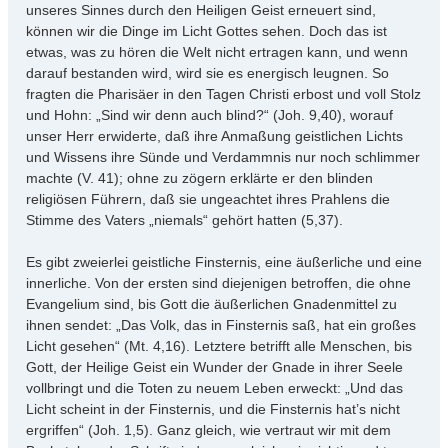
unseres Sinnes durch den Heiligen Geist erneuert sind,
können wir die Dinge im Licht Gottes sehen. Doch das ist
etwas, was zu hören die Welt nicht ertragen kann, und wenn
darauf bestanden wird, wird sie es energisch leugnen. So
fragten die Pharisäer in den Tagen Christi erbost und voll Stolz
und Hohn: „Sind wir denn auch blind?“ (Joh. 9,40), worauf
unser Herr erwiderte, daß ihre Anmaßung geistlichen Lichts
und Wissens ihre Sünde und Verdammnis nur noch schlimmer
machte (V. 41); ohne zu zögern erklärte er den blinden
religiösen Führern, daß sie ungeachtet ihres Prahlens die
Stimme des Vaters „niemals“ gehört hatten (5,37).
Es gibt zweierlei geistliche Finsternis, eine äußerliche und eine
innerliche. Von der ersten sind diejenigen betroffen, die ohne
Evangelium sind, bis Gott die äußerlichen Gnadenmittel zu
ihnen sendet: „Das Volk, das in Finsternis saß, hat ein großes
Licht gesehen“ (Mt. 4,16). Letztere betrifft alle Menschen, bis
Gott, der Heilige Geist ein Wunder der Gnade in ihrer Seele
vollbringt und die Toten zu neuem Leben erweckt: „Und das
Licht scheint in der Finsternis, und die Finsternis hat’s nicht
ergriffen“ (Joh. 1,5). Ganz gleich, wie vertraut wir mit dem