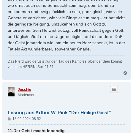
wie ernst auch seine Sehnsucht sein mag, dem Elend zu
entkommen und ewig glücklich zu sein, ganz gleich, wie viele
Gebete er verrichten, wie viele Dinge er tun mag – er hat nicht
die geringste Neigung, umzukehren und sich Gott zu
unterwerfen. Sein Herz ist trotzig, voll Feindschaft gegen Gott,
und täglich häuft er eine Ungerechtigkeit auf die andere. Daß
der Geist jemandem wie ihm ein neues Herz schenkt, ist in der
Tat ein Akt wunderbarer, souveräner Gnade.
Das Pferd wird gerüstet für den Tag des Kampfes, aber der Sieg kommt
von dem HERRN. Spr. 21,31
N
a
c
h
Joschie
o
Moderator
b
e
n
Lesung aus Arthur W. Pink "Der Heilige Geist"
B
18.02.2024 08:52
e
i
11.Der Geist macht lebendig