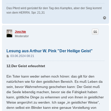
Das Pferd wird gerüstet für den Tag des Kampfes, aber der Sieg kommt
von dem HERRN. Spr. 21,31
N
a
c
h
Joschie
o
Moderator
b
e
n
Lesung aus Arthur W. Pink "Der Heilige Geist"
B
03.06.2024 08:21
e
i
12.Der Geist erleuchtet
t
r
Ein Toter kann weder sehen noch hören: das gilt für den
a
natürlichen wie für den geistlichen Bereich. Es muß Leben da
g
sein, bevor Wahrnehmung geschehen kann: Der Geist muß
die Seele lebendig machen, bevor sie die Fähigkeit haben
kann, göttliche Dinge zu erkennen und von ihnen in geistlicher
Weise angerührt zu werden. Ich sage „in geistlicher Weise“,
denn selbst ein Blinder kann eine genaue Vorstellung von