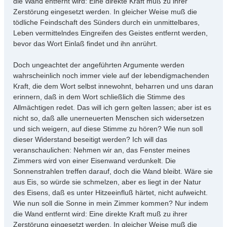
die Wand entfernt wird: Eine direkte Kraft muß zu ihrer
Zerstörung eingesetzt werden. In gleicher Weise muß die
tödliche Feindschaft des Sünders durch ein unmittelbares,
Leben vermittelndes Eingreifen des Geistes entfernt werden,
bevor das Wort Einlaß findet und ihn anrührt.
Doch ungeachtet der angeführten Argumente werden
wahrscheinlich noch immer viele auf der lebendigmachenden
Kraft, die dem Wort selbst innewohnt, beharren und uns daran
erinnern, daß in dem Wort schließlich die Stimme des
Allmächtigen redet. Das will ich gern gelten lassen; aber ist es
nicht so, daß alle unerneuerten Menschen sich widersetzen
und sich weigern, auf diese Stimme zu hören? Wie nun soll
dieser Widerstand beseitigt werden? Ich will das
veranschaulichen: Nehmen wir an, das Fenster meines
Zimmers wird von einer Eisenwand verdunkelt. Die
Sonnenstrahlen treffen darauf, doch die Wand bleibt. Wäre sie
aus Eis, so würde sie schmelzen, aber es liegt in der Natur
des Eisens, daß es unter Hitzeeinfluß härtet, nicht aufweicht.
Wie nun soll die Sonne in mein Zimmer kommen? Nur indem
die Wand entfernt wird: Eine direkte Kraft muß zu ihrer
Zerstörung eingesetzt werden. In gleicher Weise muß die