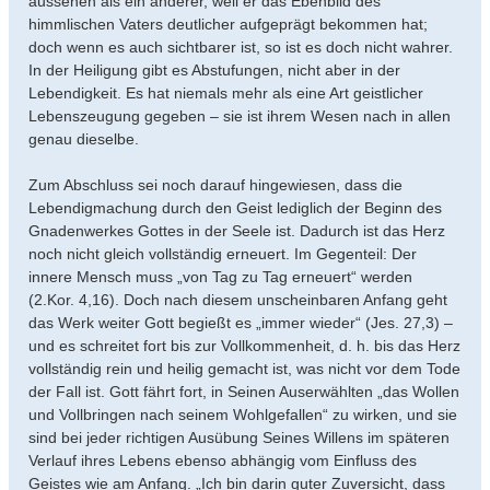
aussehen als ein anderer, weil er das Ebenbild des
himmlischen Vaters deutlicher aufgeprägt bekommen hat;
doch wenn es auch sichtbarer ist, so ist es doch nicht wahrer.
In der Heiligung gibt es Abstufungen, nicht aber in der
Lebendigkeit. Es hat niemals mehr als eine Art geistlicher
Lebenszeugung gegeben – sie ist ihrem Wesen nach in allen
genau dieselbe.
Zum Abschluss sei noch darauf hingewiesen, dass die
Lebendigmachung durch den Geist lediglich der Beginn des
Gnadenwerkes Gottes in der Seele ist. Dadurch ist das Herz
noch nicht gleich vollständig erneuert. Im Gegenteil: Der
innere Mensch muss „von Tag zu Tag erneuert“ werden
(2.Kor. 4,16). Doch nach diesem unscheinbaren Anfang geht
das Werk weiter Gott begießt es „immer wieder“ (Jes. 27,3) –
und es schreitet fort bis zur Vollkommenheit, d. h. bis das Herz
vollständig rein und heilig gemacht ist, was nicht vor dem Tode
der Fall ist. Gott fährt fort, in Seinen Auserwählten „das Wollen
und Vollbringen nach seinem Wohlgefallen“ zu wirken, und sie
sind bei jeder richtigen Ausübung Seines Willens im späteren
Verlauf ihres Lebens ebenso abhängig vom Einfluss des
Geistes wie am Anfang. „Ich bin darin guter Zuversicht, dass