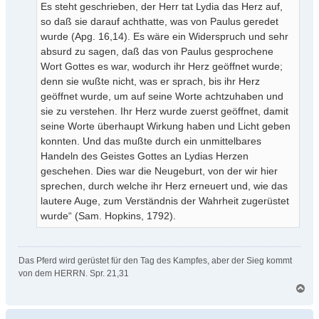
Es steht geschrieben, der Herr tat Lydia das Herz auf,
so daß sie darauf achthatte, was von Paulus geredet
wurde (Apg. 16,14). Es wäre ein Widerspruch und sehr
absurd zu sagen, daß das von Paulus gesprochene
Wort Gottes es war, wodurch ihr Herz geöffnet wurde;
denn sie wußte nicht, was er sprach, bis ihr Herz
geöffnet wurde, um auf seine Worte achtzuhaben und
sie zu verstehen. Ihr Herz wurde zuerst geöffnet, damit
seine Worte überhaupt Wirkung haben und Licht geben
konnten. Und das mußte durch ein unmittelbares
Handeln des Geistes Gottes an Lydias Herzen
geschehen. Dies war die Neugeburt, von der wir hier
sprechen, durch welche ihr Herz erneuert und, wie das
lautere Auge, zum Verständnis der Wahrheit zugerüstet
wurde“ (Sam. Hopkins, 1792).
Das Pferd wird gerüstet für den Tag des Kampfes, aber der Sieg kommt
von dem HERRN. Spr. 21,31
N
a
c