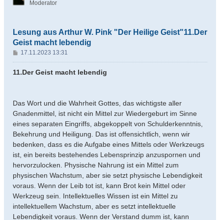
Moderator
Lesung aus Arthur W. Pink "Der Heilige Geist"11.Der
Geist macht lebendig
B
17.11.2023 13:31
e
i
11.Der Geist macht lebendig
t
r
a
Das Wort und die Wahrheit Gottes, das wichtigste aller
g
Gnadenmittel, ist nicht ein Mittel zur Wiedergeburt im Sinne
eines separaten Eingriffs, abgekoppelt von Schulderkenntnis,
Bekehrung und Heiligung. Das ist offensichtlich, wenn wir
bedenken, dass es die Aufgabe eines Mittels oder Werkzeugs
ist, ein bereits bestehendes Lebensprinzip anzuspornen und
hervorzulocken. Physische Nahrung ist ein Mittel zum
physischen Wachstum, aber sie setzt physische Lebendigkeit
voraus. Wenn der Leib tot ist, kann Brot kein Mittel oder
Werkzeug sein. Intellektuelles Wissen ist ein Mittel zu
intellektuellem Wachstum, aber es setzt intellektuelle
Lebendigkeit voraus. Wenn der Verstand dumm ist, kann