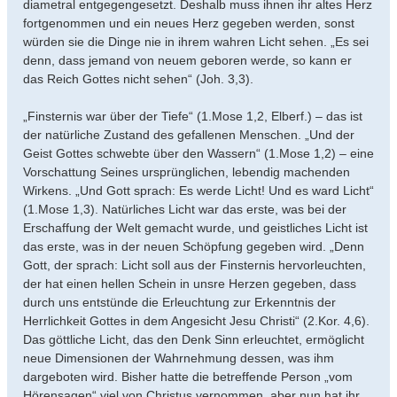
diametral entgegengesetzt. Deshalb muss ihnen ihr altes Herz
fortgenommen und ein neues Herz gegeben werden, sonst
würden sie die Dinge nie in ihrem wahren Licht sehen. „Es sei
denn, dass jemand von neuem geboren werde, so kann er
das Reich Gottes nicht sehen“ (Joh. 3,3).
„Finsternis war über der Tiefe“ (1.Mose 1,2, Elberf.) – das ist
der natürliche Zustand des gefallenen Menschen. „Und der
Geist Gottes schwebte über den Wassern“ (1.Mose 1,2) – eine
Vorschattung Seines ursprünglichen, lebendig machenden
Wirkens. „Und Gott sprach: Es werde Licht! Und es ward Licht“
(1.Mose 1,3). Natürliches Licht war das erste, was bei der
Erschaffung der Welt gemacht wurde, und geistliches Licht ist
das erste, was in der neuen Schöpfung gegeben wird. „Denn
Gott, der sprach: Licht soll aus der Finsternis hervorleuchten,
der hat einen hellen Schein in unsre Herzen gegeben, dass
durch uns entstünde die Erleuchtung zur Erkenntnis der
Herrlichkeit Gottes in dem Angesicht Jesu Christi“ (2.Kor. 4,6).
Das göttliche Licht, das den Denk Sinn erleuchtet, ermöglicht
neue Dimensionen der Wahrnehmung dessen, was ihm
dargeboten wird. Bisher hatte die betreffende Person „vom
Hörensagen“ viel von Christus vernommen, aber nun hat ihr