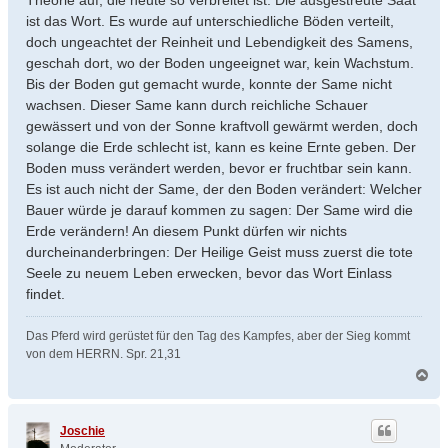
Theorie auf, die heute so verbreitet ist. Die ausgestreute Saat
ist das Wort. Es wurde auf unterschiedliche Böden verteilt,
doch ungeachtet der Reinheit und Lebendigkeit des Samens,
geschah dort, wo der Boden ungeeignet war, kein Wachstum.
Bis der Boden gut gemacht wurde, konnte der Same nicht
wachsen. Dieser Same kann durch reichliche Schauer
gewässert und von der Sonne kraftvoll gewärmt werden, doch
solange die Erde schlecht ist, kann es keine Ernte geben. Der
Boden muss verändert werden, bevor er fruchtbar sein kann.
Es ist auch nicht der Same, der den Boden verändert: Welcher
Bauer würde je darauf kommen zu sagen: Der Same wird die
Erde verändern! An diesem Punkt dürfen wir nichts
durcheinanderbringen: Der Heilige Geist muss zuerst die tote
Seele zu neuem Leben erwecken, bevor das Wort Einlass
findet.
Das Pferd wird gerüstet für den Tag des Kampfes, aber der Sieg kommt
von dem HERRN. Spr. 21,31
N
a
c
h
Joschie
o