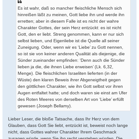
a
Es ist wahr, daß so mancher fleischliche Mensch sich
g
hinreißen läßt zu meinen, Gott liebe ihn und werde ihn
erretten; aber in diesem Falle ist es nicht der wahre
Charakter Gottes, der sein Herz entzückt: es ist nicht
Gott, den er liebt. Streng genommen, kann er nur sich
selbst lieben, und Eigenliebe ist die Quelle all seiner
Zuneigung. Oder, wenn wir es ‘Liebe’ zu Gott nennen,
so ist sie von keiner anderen Qualität als diejenige, die
Sünder zueinander empfinden: ‘Denn auch die Sünder
lieben ja die, die ihnen Liebe erweisen’ (Lk. 6,32,
Menge). Die fleischlichen Israeliten lieferten (in der
Wüste) den klaren Beweis ihrer Abgeneigtheit gegen
den göttlichen Charakter, wie ihn Gott selbst vor ihren
Augen entfaltet hatte; und doch waren sie einst am Ufer
des Roten Meeres von derselben Art von ‘Liebe’ erfüllt
gewesen (Joseph Bellamy).
Lieber Leser, die bloße Tatsache, dass Ihr Herz von dem
Glauben, dass Gott Sie liebt, entzückt ist, beweist noch lange
nicht, dass Gottes wahrer Charakter Ihrem Geschmack
zusagen würde, wenn Sie ihn recht verstehen würden. Die