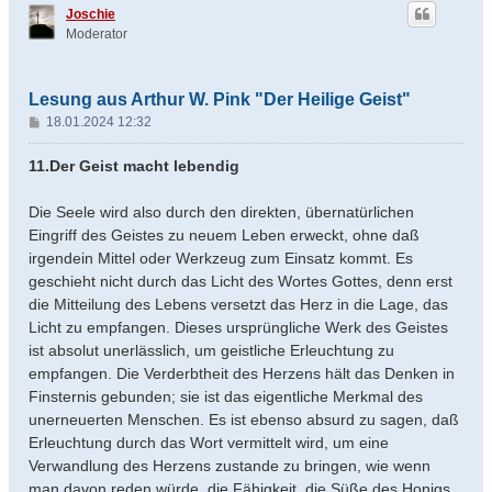
h
Joschie
o
Moderator
b
e
n
Lesung aus Arthur W. Pink "Der Heilige Geist"
B
18.01.2024 12:32
e
i
11.Der Geist macht lebendig
t
r
Die Seele wird also durch den direkten, übernatürlichen
a
Eingriff des Geistes zu neuem Leben erweckt, ohne daß
g
irgendein Mittel oder Werkzeug zum Einsatz kommt. Es
geschieht nicht durch das Licht des Wortes Gottes, denn erst
die Mitteilung des Lebens versetzt das Herz in die Lage, das
Licht zu empfangen. Dieses ursprüngliche Werk des Geistes
ist absolut unerlässlich, um geistliche Erleuchtung zu
empfangen. Die Verderbtheit des Herzens hält das Denken in
Finsternis gebunden; sie ist das eigentliche Merkmal des
unerneuerten Menschen. Es ist ebenso absurd zu sagen, daß
Erleuchtung durch das Wort vermittelt wird, um eine
Verwandlung des Herzens zustande zu bringen, wie wenn
man davon reden würde, die Fähigkeit, die Süße des Honigs