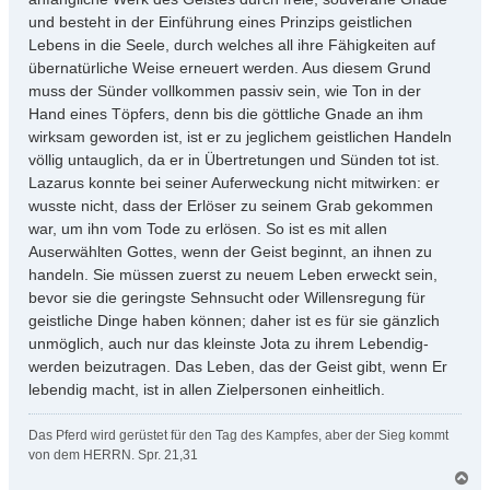
und besteht in der Einführung eines Prinzips geistlichen
Lebens in die Seele, durch welches all ihre Fähigkeiten auf
übernatürliche Weise erneuert werden. Aus diesem Grund
muss der Sünder vollkommen passiv sein, wie Ton in der
Hand eines Töpfers, denn bis die göttliche Gnade an ihm
wirksam geworden ist, ist er zu jeglichem geistlichen Handeln
völlig untauglich, da er in Übertretungen und Sünden tot ist.
Lazarus konnte bei seiner Auferweckung nicht mitwirken: er
wusste nicht, dass der Erlöser zu seinem Grab gekommen
war, um ihn vom Tode zu erlösen. So ist es mit allen
Auserwählten Gottes, wenn der Geist beginnt, an ihnen zu
handeln. Sie müssen zuerst zu neuem Leben erweckt sein,
bevor sie die geringste Sehnsucht oder Willensregung für
geistliche Dinge haben können; daher ist es für sie gänzlich
unmöglich, auch nur das kleinste Jota zu ihrem Lebendig-
werden beizutragen. Das Leben, das der Geist gibt, wenn Er
lebendig macht, ist in allen Zielpersonen einheitlich.
Das Pferd wird gerüstet für den Tag des Kampfes, aber der Sieg kommt
von dem HERRN. Spr. 21,31
N