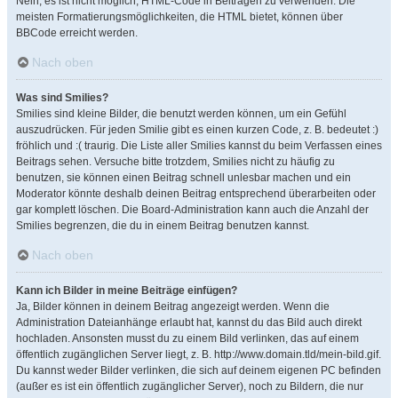
Nein, es ist nicht möglich, HTML-Code in Beiträgen zu verwenden. Die
meisten Formatierungsmöglichkeiten, die HTML bietet, können über
BBCode erreicht werden.
Nach oben
Was sind Smilies?
Smilies sind kleine Bilder, die benutzt werden können, um ein Gefühl
auszudrücken. Für jeden Smilie gibt es einen kurzen Code, z. B. bedeutet :)
fröhlich und :( traurig. Die Liste aller Smilies kannst du beim Verfassen eines
Beitrags sehen. Versuche bitte trotzdem, Smilies nicht zu häufig zu
benutzen, sie können einen Beitrag schnell unlesbar machen und ein
Moderator könnte deshalb deinen Beitrag entsprechend überarbeiten oder
gar komplett löschen. Die Board-Administration kann auch die Anzahl der
Smilies begrenzen, die du in einem Beitrag benutzen kannst.
Nach oben
Kann ich Bilder in meine Beiträge einfügen?
Ja, Bilder können in deinem Beitrag angezeigt werden. Wenn die
Administration Dateianhänge erlaubt hat, kannst du das Bild auch direkt
hochladen. Ansonsten musst du zu einem Bild verlinken, das auf einem
öffentlich zugänglichen Server liegt, z. B. http://www.domain.tld/mein-bild.gif.
Du kannst weder Bilder verlinken, die sich auf deinem eigenen PC befinden
(außer es ist ein öffentlich zugänglicher Server), noch zu Bildern, die nur