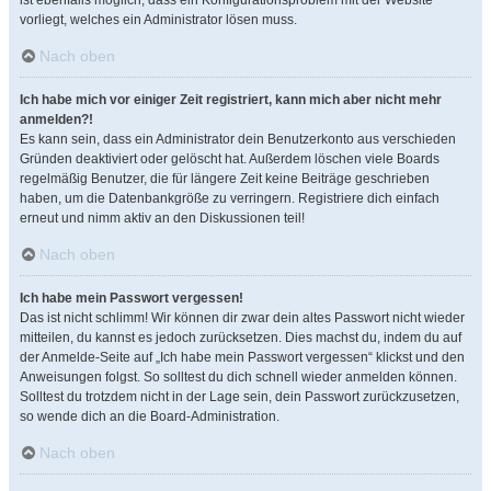
ist ebenfalls möglich, dass ein Konfigurationsproblem mit der Website
vorliegt, welches ein Administrator lösen muss.
Nach oben
Ich habe mich vor einiger Zeit registriert, kann mich aber nicht mehr
anmelden?!
Es kann sein, dass ein Administrator dein Benutzerkonto aus verschieden
Gründen deaktiviert oder gelöscht hat. Außerdem löschen viele Boards
regelmäßig Benutzer, die für längere Zeit keine Beiträge geschrieben
haben, um die Datenbankgröße zu verringern. Registriere dich einfach
erneut und nimm aktiv an den Diskussionen teil!
Nach oben
Ich habe mein Passwort vergessen!
Das ist nicht schlimm! Wir können dir zwar dein altes Passwort nicht wieder
mitteilen, du kannst es jedoch zurücksetzen. Dies machst du, indem du auf
der Anmelde-Seite auf „Ich habe mein Passwort vergessen“ klickst und den
Anweisungen folgst. So solltest du dich schnell wieder anmelden können.
Solltest du trotzdem nicht in der Lage sein, dein Passwort zurückzusetzen,
so wende dich an die Board-Administration.
Nach oben