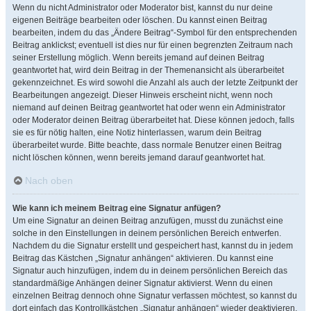
Wenn du nicht Administrator oder Moderator bist, kannst du nur deine
eigenen Beiträge bearbeiten oder löschen. Du kannst einen Beitrag
bearbeiten, indem du das „Ändere Beitrag“-Symbol für den entsprechenden
Beitrag anklickst; eventuell ist dies nur für einen begrenzten Zeitraum nach
seiner Erstellung möglich. Wenn bereits jemand auf deinen Beitrag
geantwortet hat, wird dein Beitrag in der Themenansicht als überarbeitet
gekennzeichnet. Es wird sowohl die Anzahl als auch der letzte Zeitpunkt der
Bearbeitungen angezeigt. Dieser Hinweis erscheint nicht, wenn noch
niemand auf deinen Beitrag geantwortet hat oder wenn ein Administrator
oder Moderator deinen Beitrag überarbeitet hat. Diese können jedoch, falls
sie es für nötig halten, eine Notiz hinterlassen, warum dein Beitrag
überarbeitet wurde. Bitte beachte, dass normale Benutzer einen Beitrag
nicht löschen können, wenn bereits jemand darauf geantwortet hat.
Nach oben
Wie kann ich meinem Beitrag eine Signatur anfügen?
Um eine Signatur an deinen Beitrag anzufügen, musst du zunächst eine
solche in den Einstellungen in deinem persönlichen Bereich entwerfen.
Nachdem du die Signatur erstellt und gespeichert hast, kannst du in jedem
Beitrag das Kästchen „Signatur anhängen“ aktivieren. Du kannst eine
Signatur auch hinzufügen, indem du in deinem persönlichen Bereich das
standardmäßige Anhängen deiner Signatur aktivierst. Wenn du einen
einzelnen Beitrag dennoch ohne Signatur verfassen möchtest, so kannst du
dort einfach das Kontrollkästchen „Signatur anhängen“ wieder deaktivieren.